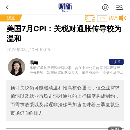
观点
试听
T中
美国7月CPI：关税对通胀传导较为
温和
2025年08月13日 10:05
+关注
易峘
华泰证券首席宏观经济学家，曾任中金公司首席中国宏观经
济分析师、宏观研究团队负责人、董事总经理；高盛亚洲中
国与亚洲经济学家。另外，曾供职美联储波士顿分行，并曾
在基金管理行业有多年实操经验。
预计关税仍可能继续温和推高核心通胀，但企业需求
偏弱以及就业市场走弱对通胀的上行幅度构成制约，
而需求放缓以及驱逐非法移民加速意味着三季度就业
市场仍面临压力
原图