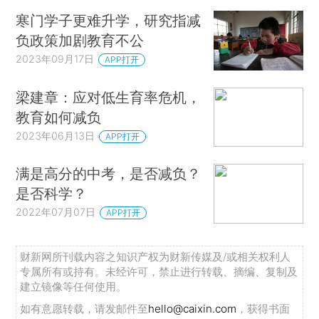
寒门学子更难升学，研究指减
负政策加剧教育不公
2023年09月17日
APP打开
梁建章：应对低生育率危机，
教育如何减负
2023年06月13日
APP打开
满是高分的中考，是否减负？
是否科学？
2022年07月07日
APP打开
财新网所刊载内容之知识产权为财新传媒及/或相关权利人
专属所有或持有。未经许可，禁止进行转载、摘编、复制及
建立镜像等任何使用。
如有意愿转载，请发邮件至
hello@caixin.com
，获得书面