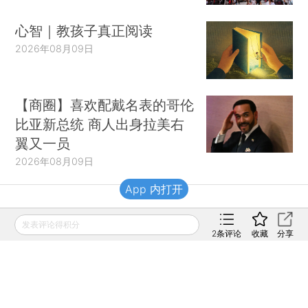
心智｜教孩子真正阅读
2026年08月09日
【商圈】喜欢配戴名表的哥伦
比亚新总统 商人出身拉美右
翼又一员
2026年08月09日
App 内打开
财新移动
发表评论得积分
2
条评论
收藏
分享
财新
财新周刊
Caixin