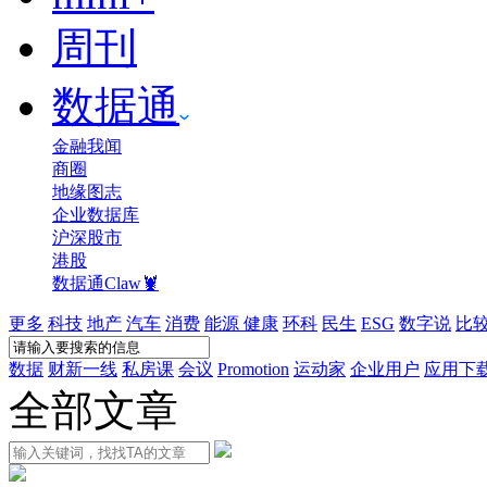
周刊
数据通
金融我闻
商圈
地缘图志
企业数据库
沪深股市
港股
数据通Claw🦞
更多
科技
地产
汽车
消费
能源
健康
环科
民生
ESG
数字说
比
数据
财新一线
私房课
会议
Promotion
运动家
企业用户
应用下
全部文章