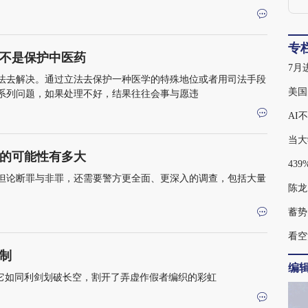
专
不是保护中医药
法去解决。通过立法去保护一种医学的特殊地位或者用司法手段
美国
系列问题，如果处理不好，结果往往会事与愿违
AI
当大
责的可能性有多大
但论断罪与非罪，还需要警方更全面、更深入的调查，包括大量
陈龙
蓄势
看空
制
编
。它如同利剑划破长空，割开了弄虚作假者编织的彩虹