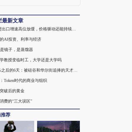
究》等发表大量专业论文。著有《法影下
的中国》，同时是《精英的浮沉——中国
企业家犯罪报告》一书的主要作者。
栏最新文章
7月进出口增速高位放缓，价格驱动还能持续多久
的AI投资、利率与经济
不是镜子，是蒸馏器
学教授变临时工，大学还是大学吗
439%之后的6天：被硅谷和华尔街追捧的天才，为何走入杠杆误区
：Token时代的商业与组织
突破后的黄金
消费的“三大误区”
辑推荐