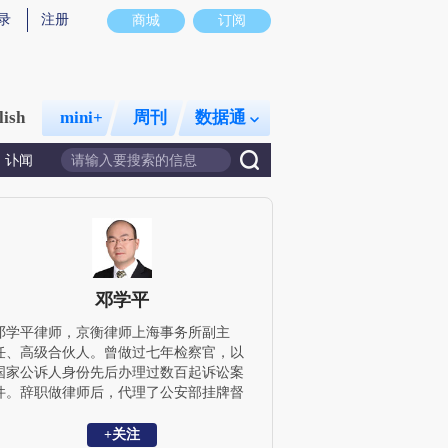
录
注册
商城
订阅
lish
mini+
周刊
数据通
讣闻
邓学平
邓学平律师，京衡律师上海事务所副主
任、高级合伙人。曾做过七年检察官，以
国家公诉人身份先后办理过数百起诉讼案
件。辞职做律师后，代理了公安部挂牌督
办、红色通缉令海外引渡等影响较大案
件。在《读书》《法学家茶座》《犯罪研
+关注