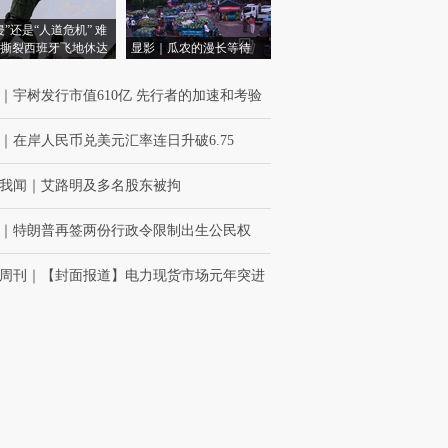
侵”还是“人道危机” 难
撕裂西班牙飞地休达
显影｜瓜农的漫长等待
｜
宇树发行市值610亿 先行者的加速和考验
｜
在岸人民币兑美元汇率连日升破6.75
我闻
｜
艾路明及多名股东被拘
｜
特朗普再签两份行政令限制出生公民权
周刊
｜
【封面报道】电力现货市场元年突进