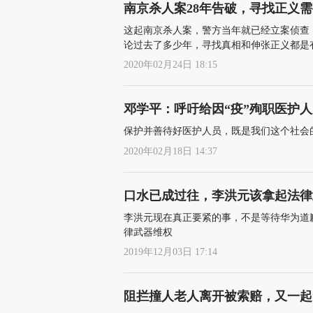
南京杀人案28年告破，寻找正义
这起南京杀人案，警方当年就已经立案侦查
论过去了多少年，寻找真相和伸张正义都是
2020年02月24日 18:15
邓学平：呼吁给因“疫”殉职医护
保护并善待好医护人员，既是我们这个社会
2020年02月18日 14:37
口水已成过往，李洪元该拿起法律
李洪元现在真正要紧的事，不是等待华为道
律武器维权
2019年12月03日 17:14
阻拦撞人老人离开被索赔，又一起