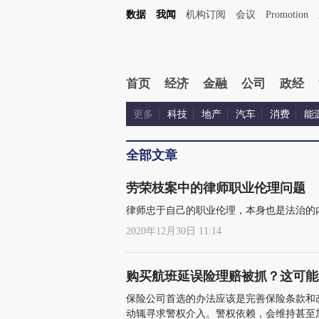
数据
我闻
机构订阅
会议
Promotion
首页
经济
金融
公司
政经
更多
科技
地产
汽车
消费
能
全部文章
劳荣枝案中的律师职业伦理问题
律师忠于自己的职业伦理，本身也是法治的
2020年12月30日 11:14
购买航班延误险理赔被抓？这可能
保险公司首选的办法应该是完善保险条款和
动辄寻求警权介入。警权依赖，会维持甚至