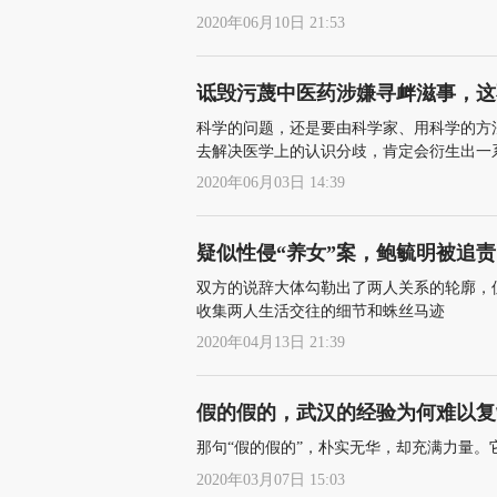
2020年06月10日 21:53
诋毁污蔑中医药涉嫌寻衅滋事，这
科学的问题，还是要由科学家、用科学的方
去解决医学上的认识分歧，肯定会衍生出一
2020年06月03日 14:39
疑似性侵“养女”案，鲍毓明被追
双方的说辞大体勾勒出了两人关系的轮廓，
收集两人生活交往的细节和蛛丝马迹
2020年04月13日 21:39
假的假的，武汉的经验为何难以复
那句“假的假的”，朴实无华，却充满力量
2020年03月07日 15:03