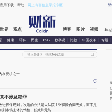
登
应用下载
帮助
网上有害信息举报专区
世界
观点
博客
图片
视频
Eng
源
健康
环科
民生
ESG
数字说
比较
中国改革
专题
内在要求之一
真不涉及犯罪
改进投保规则，次选的办法是去法院主张保险合同无效，而不是
加剧市场主体的惰性、低效和无能