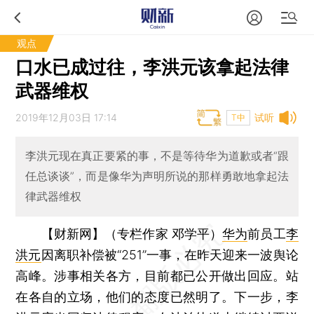
观点
口水已成过往，李洪元该拿起法律
武器维权
2019年12月03日 17:14
试听
T中
李洪元现在真正要紧的事，不是等待华为道歉或者“跟
任总谈谈”，而是像华为声明所说的那样勇敢地拿起法
律武器维权
【财新网】（专栏作家 邓学平）
华为
前员工
李
洪元
因离职补偿被“251”一事，在昨天迎来一波舆论
高峰。涉事相关各方，目前都已公开做出回应。站
在各自的立场，他们的态度已然明了。下一步，李