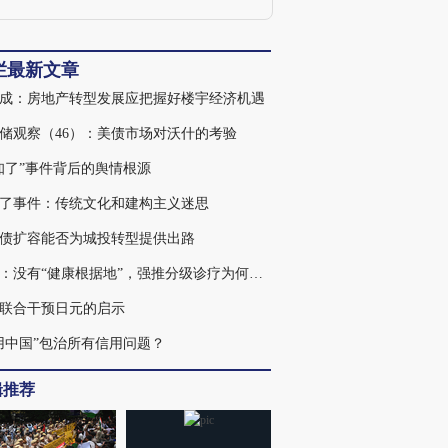
评选为香港、中国、亚洲及全球的最佳研
究队伍；香港中文大学经济系毕业,并于英
国华威大学修毕工商管理硕士课程,为特许
金融分析师。
栏最新文章
成：房地产转型发展应把握好楼宇经济机遇
储观察（46）：美债市场对沃什的考验
知了”事件背后的舆情根源
了事件：传统文化和建构主义迷思
债扩容能否为城投转型提供出路
王君：没有“健康根据地”，强推分级诊疗为何注定失败
联合干预日元的启示
用中国”包治所有信用问题？
辑推荐