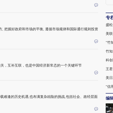
专
盛松
, 把握好政府和市场的平衡, 遵循市场规律和国际通行规则投资
美联
“竹
竹知
科创
相关，互补互联，也是中国经济新常态的一个关键环节
美日
“信
千载难逢的历史机遇,也布满复杂凶险的挑战,包括社会、政经层面
编