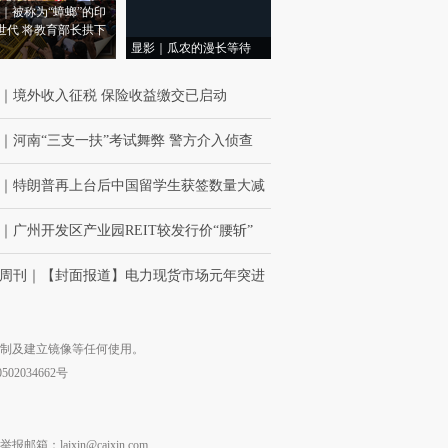
｜被称为“蟑螂”的印
世代 将教育部长拱下
显影｜瓜农的漫长等待
｜
境外收入征税 保险收益缴交已启动
｜
河南“三支一扶”考试舞弊 警方介入侦查
｜
特朗普再上台后中国留学生获签数量大减
｜
广州开发区产业园REIT较发行价“腰斩”
周刊
｜
【封面报道】电力现货市场元年突进
复制及建立镜像等任何使用。
02034662号
laixin@caixin.com