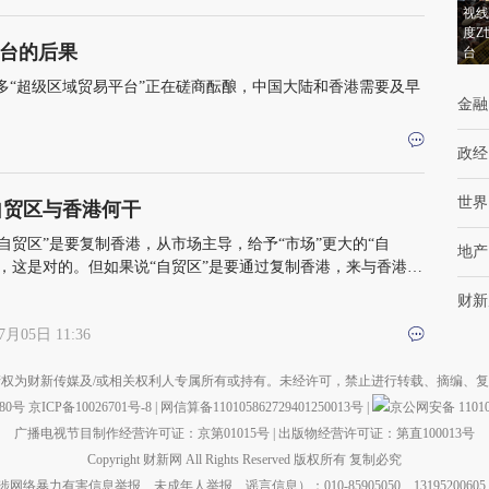
视线
度Z
台的后果
台
多“超级区域贸易平台”正在磋商酝酿，中国大陆和香港需要及早
金融
政经
世界
自贸区与香港何干
自贸区”是要复制香港，从市场主导，给予“市场”更大的“自
地产
看，这是对的。但如果说“自贸区”是要通过复制香港，来与香港竞
至取代香港，那便过于敏感
财新
7月05日 11:36
权为财新传媒及/或相关权利人专属所有或持有。未经许可，禁止进行转载、摘编、
880号
京ICP备10026701号-8
|
网信算备110105862729401250013号
|
京公网安备 110105
广播电视节目制作经营许可证：京第01015号
|
出版物经营许可证：第直100013号
Copyright 财新网 All Rights Reserved 版权所有 复制必究
力有害信息举报、未成年人举报、谣言信息）：010-85905050 13195200605 举报邮箱：