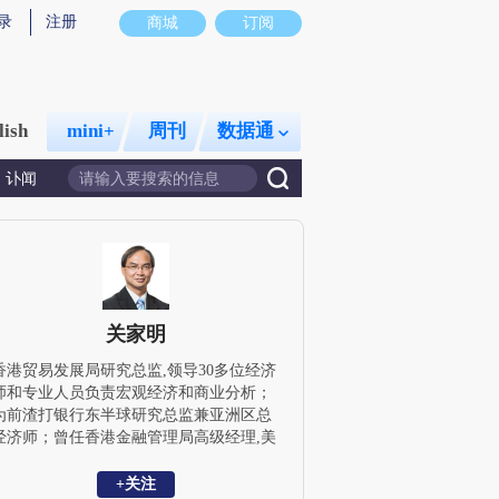
录
注册
商城
订阅
lish
mini+
周刊
数据通
讣闻
关家明
香港贸易发展局研究总监,领导30多位经济
师和专业人员负责宏观经济和商业分析；
为前渣打银行东半球研究总监兼亚洲区总
经济师；曾任香港金融管理局高级经理,美
林证券公司亚太区首席经济师；研究团队
曾先后被机构投资者、欧洲货币、彭博等
+关注