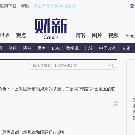
登
应用下载
帮助
网上有害信息举报专区
世界
观点
博客
图片
视频
Eng
源
健康
环科
民生
ESG
数字说
比较
中国改革
专题
角色：一是对国际市场规则的掌握，二是与“带路”外围地区的联
则，更需遵循市场规律和国际通行规则