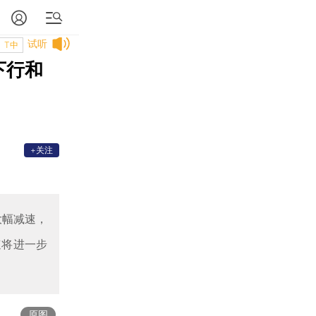
试听
T中
下行和
+关注
将大幅减速，
速将进一步
原图