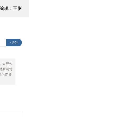
面编辑：王影
+关注
，未经作
财新网对
均为作者