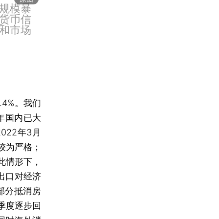
规模暴
货币信
和市场
4%。我们
年国内已大
22年3月
较为严格；
此情形下，
中出口对经济
部分抵消房
季度逐步回