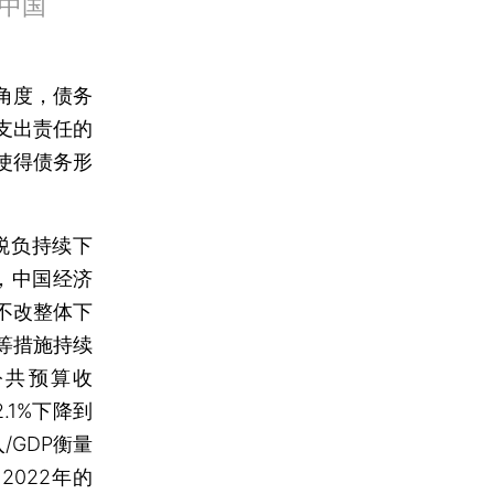
中国
角度，债务
支出责任的
使得债务形
税负持续下
，中国经济
不改整体下
等措施持续
公共预算收
.1%下降到
/GDP衡量
2022年的