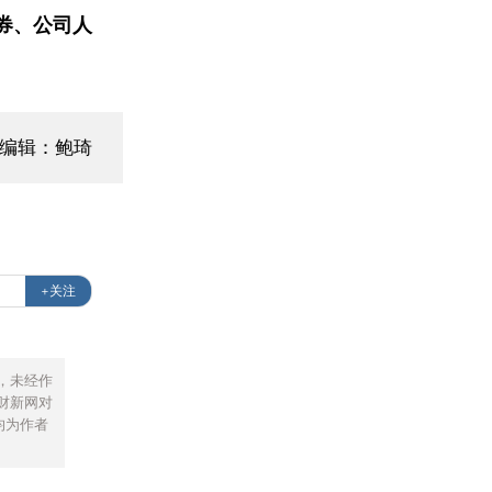
券、公司人
面编辑：鲍琦
+关注
，未经作
财新网对
均为作者