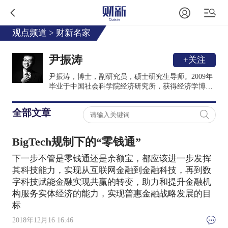
观点频道
>
财新名家
尹振涛
+关注
尹振涛，博士，副研究员，硕士研究生导师。2009年
毕业于中国社会科学院经济研究所，获得经济学博士
学位。现任中国社会科学院金融研究所法与金融研究
室副主任，兼任中国社会科学院金融法律与金融监管
全部文章
研究基地副主任、秘书长。主要研究领域为金融制
度、金融监管等。在《经济学动态》、《国际经济评
论》、《中国人口科学》、《中国金融》等核心期刊
BigTech规制下的“零钱通”
发表学术论文40余篇。出版学术专著2部、主持和参
与多项省部级及国家社会科学基金项目。2014年，荣
下一步不管是零钱通还是余额宝，都应该进一步发挥
誉“中国青年经济学人”荣誉称号。
其科技能力，实现从互联网金融到金融科技，再到数
字科技赋能金融实现共赢的转变，助力和提升金融机
构服务实体经济的能力，实现普惠金融战略发展的目
标
2018年12月16 16:46