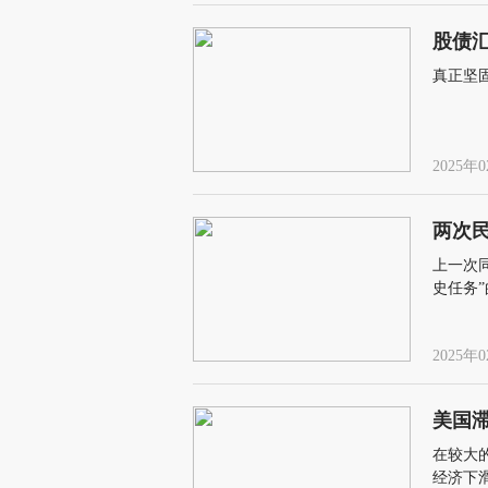
股债汇
真正坚
2025年0
两次
上一次同
史任务
打消国
2025年0
美国
在较大
经济下