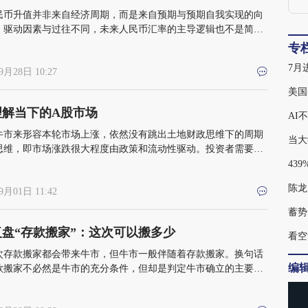
民币升值并非来自经济周期，而是来自预期与预期自我实现的向
，驱动因素与过往不同，未来人民币汇率的主导逻辑也不是简单
交易，而是基于汇率预期和中美博弈
专
9月28日 10:27
美国
理解当下的A股市场
AI
牛市来形容本轮市场上涨，依然没有跳出土地财政思维下的周期
当大
思维，即市场涨跌很大程度由政策和流动性驱动。投资者需要跳
牛熊思维框架，从底层逻辑的角度思考问题
陈龙
9月01日 11:42
蓄势
盘“存款搬家”：这次可以搬多少
看空
次存款搬家都会带来牛市，但牛市一般伴随着存款搬家。换句话
编
款搬家不必然是牛市的充分条件，但却是判定牛市确立的主要条