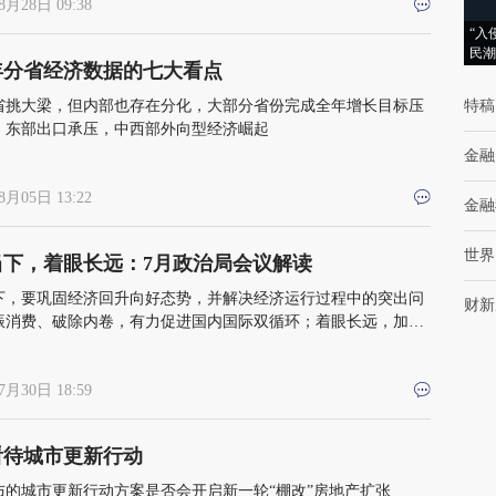
8月28日 09:38
“入
民潮
年分省经济数据的七大看点
省挑大梁，但内部也存在分化，大部分省份完成全年增长目标压
特稿
，东部出口承压，中西部外向型经济崛起
金融
8月05日 13:22
金融
世界
当下，着眼长远：7月政治局会议解读
下，要巩固经济回升向好态势，并解决经济运行过程中的突出问
财新
振消费、破除内卷，有力促进国内国际双循环；着眼长远，加速
兴支柱产业，高质量推进“两重”建设，高质量开展城市更新，不
驱动增长的老路
7月30日 18:59
看待城市更新行动
布的城市更新行动方案是否会开启新一轮“棚改”房地产扩张