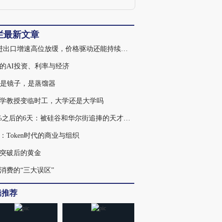
学家，瑞士信贷银行业股票分析师等职
务。同时，他还是中国证券业协会首席经
济学家委员会副主任委员，复旦大学中国
经济研究中心研究员。
栏最新文章
7月进出口增速高位放缓，价格驱动还能持续多久
的AI投资、利率与经济
不是镜子，是蒸馏器
学教授变临时工，大学还是大学吗
439%之后的6天：被硅谷和华尔街追捧的天才，为何走入杠杆误区
：Token时代的商业与组织
突破后的黄金
消费的“三大误区”
辑推荐