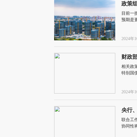
政策
目前一
预期是
2024年1
财政
相关政
特别国
底或1
2024年1
央行
联合工
协同性