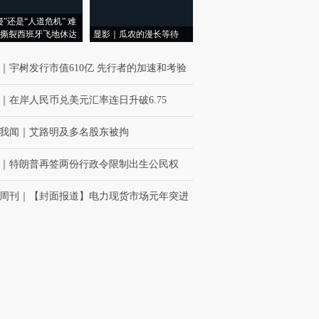
侵”还是“人道危机” 难
撕裂西班牙飞地休达
显影｜瓜农的漫长等待
｜
宇树发行市值610亿 先行者的加速和考验
｜
在岸人民币兑美元汇率连日升破6.75
我闻
｜
艾路明及多名股东被拘
｜
特朗普再签两份行政令限制出生公民权
周刊
｜
【封面报道】电力现货市场元年突进