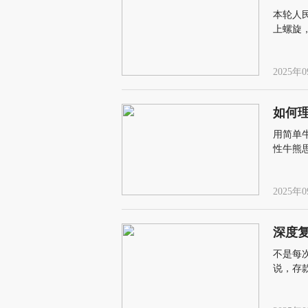
本轮人
上螺旋
的降息
2025年0
如何
用简单
性牛熊
出固有
2025年0
深度复
不是每
说，存
件之一