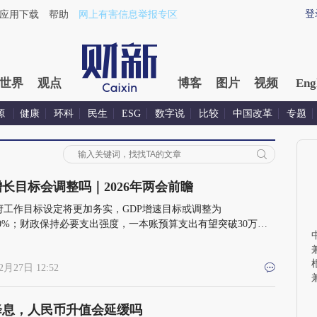
登
应用下载
帮助
网上有害信息举报专区
世界
观点
博客
图片
视频
Eng
源
健康
环科
民生
ESG
数字说
比较
中国改革
专题
长目标会调整吗｜2026年两会前瞻
府工作目标设定将更加务实，GDP增速目标或调整为
-5.0%；财政保持必要支出强度，一本账预算支出有望突破30万亿
2月27日 12:52
降息，人民币升值会延缓吗