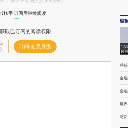
涨，最终来偿还他们的债务。
共计0字 订阅后继续阅读
编
获取已订阅的阅读权限
员
订阅/会员升级
“入
文
民潮
特稿
金融
金融
世界
财新