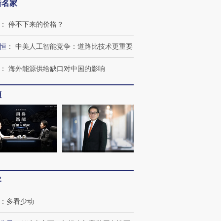
新名家
：
停不下来的价格？
恒
：
中美人工智能竞争：道路比技术更重要
：
海外能源供给缺口对中国的影响
频
客
：
多看少动