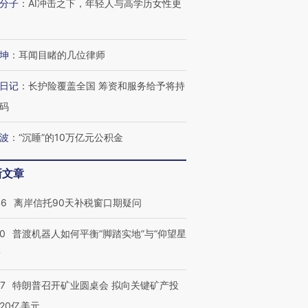
分子
：
AI冲击之下，年轻人与高学历女性更
坤
：
耳闻目睹的几位律师
日记
：
长护险覆盖全国 筹资和服务给予将持
码
波
：
“沉睡”的10万亿元公积金
”还是“人道危
湖北宜昌局部短时降雨
哈尔滨遭遇短时极端强降
撕裂西班牙
128毫米 紧急转移近
雨 3小时累计雨量超80毫
秘鲁纳斯
4000人
米
13人遇难
新文章
46
离岸信托90天补税窗口期疑问
00
普渡机器人如何平衡“脚踏实地”与“仰望星
进第四届链博
【商旅对话】华住集团
？
技“链”接产
【特别呈现】寻找100种
CFO：不靠规模取胜，华
【特别呈
有意思的生活方式·第三对
住三大增长引擎是什么？
有意思的
57
特朗普召开矿业圆桌会 拟向关键矿产投
20亿美元