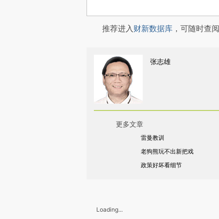
推荐进入
财新数据库
，可随时查
张志雄
更多文章
雷曼教训
老狗熊玩不出新把戏
政策好坏看细节
Loading...