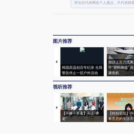
评论仅代表网友个人观点，不代表财
图片推荐
加沙上百万流离
韩国高温创百年纪录 当局
于“塑料烤箱” 
警告停止一切户外活动
康危机
视听推荐
【不唯一答案】不止“养
【特别呈现】寻
老”
有意思的生活方