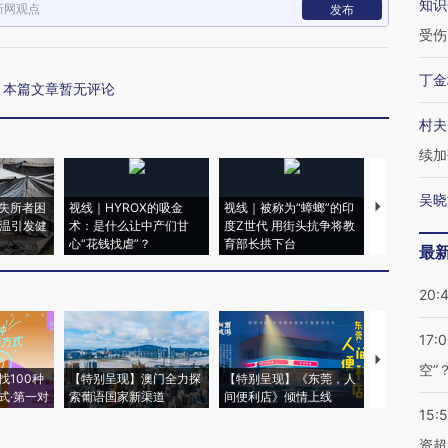
知识
新网观点
发布
受伤
丁金
本篇文章暂无评论
村夫
续加
吴晓
失所者困
视线｜HYROX的吸金
视线｜被称为“蟑螂”的印
视线｜“入侵
高温引发健
术：是什么让中产们甘
度Z世代 用街头抗争将教
机”？难民潮
心“花钱找虐”？
育部长拱下台
飞地休达
最
20:
17:
【推广】走
空”
找100种
【特别呈现】澳门全力探
【特别呈现】《东莞，人
会，让数智科
式·第一对
索葡语国家新渠道
间便利店》倾情上线
业
15:
资超