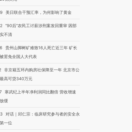
09
美日联合干预汇率，为何影响了黄金
32
“90后”农民工讨薪涉刑案发回重审 因部
实不清
36
贵州山脚树矿难致16人死亡近三年 矿长
被罢免全国人大代表
2
非京籍五环内购房社保降至一年 北京市公
最高可贷340万元
7
寒武纪上半年净利润同比翻倍 营收增速
放缓
53
对话｜邱仁宗：临床研究参与者的安全永
第一位