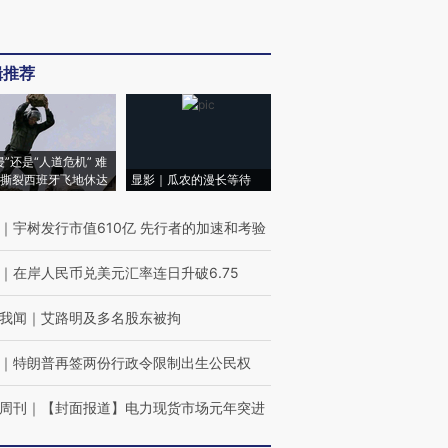
辑推荐
侵”还是“人道危机” 难
撕裂西班牙飞地休达
显影｜瓜农的漫长等待
｜
宇树发行市值610亿 先行者的加速和考验
｜
在岸人民币兑美元汇率连日升破6.75
我闻
｜
艾路明及多名股东被拘
｜
特朗普再签两份行政令限制出生公民权
周刊
｜
【封面报道】电力现货市场元年突进