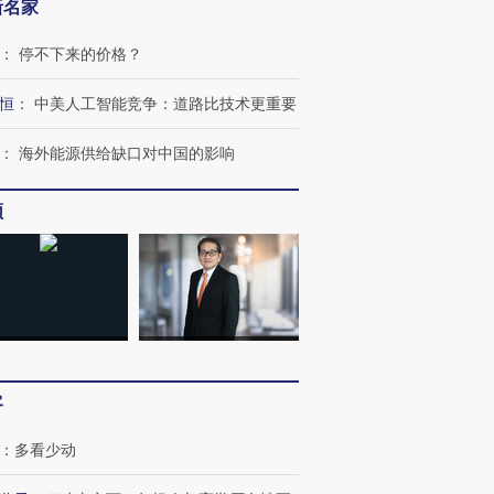
新名家
：
停不下来的价格？
恒
：
中美人工智能竞争：道路比技术更重要
：
海外能源供给缺口对中国的影响
频
客
：
多看少动