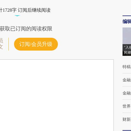
1728字 订阅后继续阅读
编
获取已订阅的阅读权限
员
订阅/会员升级
文
“入
民潮
特稿
金融
金融
世界
财新