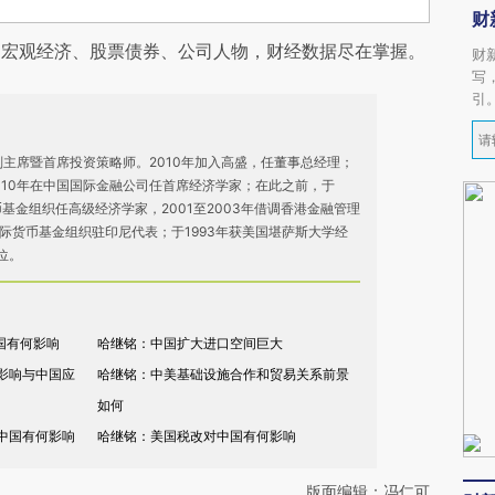
财
阅宏观经济、股票债券、公司人物，财经数据尽在掌握。
财
写
引
主席暨首席投资策略师。2010年加入高盛，任董事总经理；
2010年在中国国际金融公司任首席经济学家；在此之前，于
货币基金组织任高级经济学家，2001至2003年借调香港金融管理
任国际货币基金组织驻印尼代表；于1993年获美国堪萨斯大学经
位。
国有何影响
哈继铭：中国扩大进口空间巨大
影响与中国应
哈继铭：中美基础设施合作和贸易关系前景
如何
中国有何影响
哈继铭：美国税改对中国有何影响
版面编辑：冯仁可