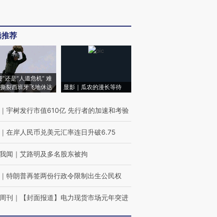
辑推荐
侵”还是“人道危机” 难
撕裂西班牙飞地休达
显影｜瓜农的漫长等待
｜
宇树发行市值610亿 先行者的加速和考验
｜
在岸人民币兑美元汇率连日升破6.75
我闻
｜
艾路明及多名股东被拘
｜
特朗普再签两份行政令限制出生公民权
周刊
｜
【封面报道】电力现货市场元年突进