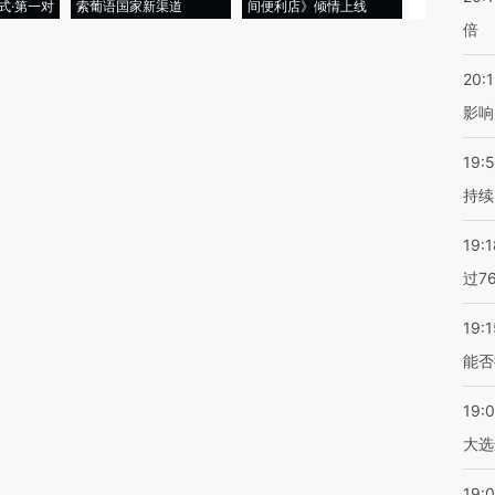
式·第一对
索葡语国家新渠道
间便利店》倾情上线
业
倍
20:1
影响
19:5
持续
19:1
过7
19:1
能否
19:
大选
19:0