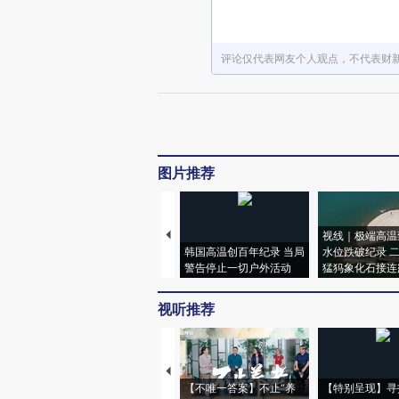
评论仅代表网友个人观点，不代表财
图片推荐
视线｜极端高温
韩国高温创百年纪录 当局
水位跌破纪录 
警告停止一切户外活动
猛犸象化石接连
视听推荐
【不唯一答案】不止“养
【特别呈现】寻