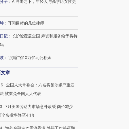
分子
：
AI冲击之下，年轻人与高学历女性更
坤
：
耳闻目睹的几位律师
日记
：
长护险覆盖全国 筹资和服务给予将持
码
波
：
“沉睡”的10万亿元公积金
新文章
跨国走私7万
视线｜被称为“蟑螂”的印
视线｜“入侵”还是“人道危
检体内含3种
度Z世代 用街头抗争将教
机”？难民潮撕裂西班牙
秘鲁纳斯
06
全国人大常委会：六名将领涉嫌严重违
育部长拱下台
飞地休达
13人遇难
法 被罢免全国人大代表
43
7月美国劳动力市场意外放缓 岗位减少
3万个失业率降至4.1%
进第四届链博
【商旅对话】华住集团
技“链”接产
【特别呈现】寻找100种
CFO：不靠规模取胜，华
【特别呈
14
海外金融专才回流香港 外籍工作签证翻