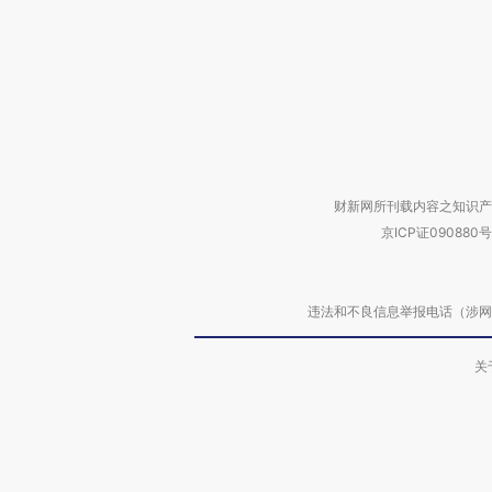
财新网所刊载内容之知识产
京ICP证090880号
违法和不良信息举报电话（涉网络暴力有
关