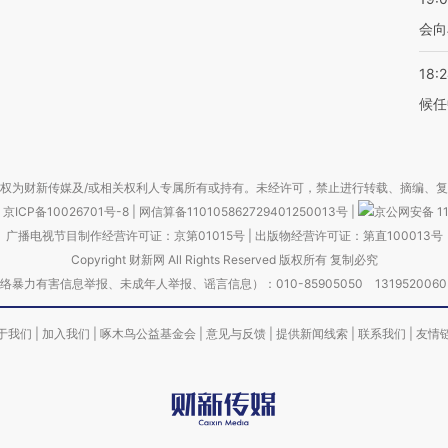
会向
18:
候任
权为财新传媒及/或相关权利人专属所有或持有。未经许可，禁止进行转载、摘编、
京ICP备10026701号-8
|
网信算备110105862729401250013号
|
京公网安备 11
广播电视节目制作经营许可证：京第01015号
|
出版物经营许可证：第直100013号
Copyright 财新网 All Rights Reserved 版权所有 复制必究
害信息举报、未成年人举报、谣言信息）：010-85905050 13195200605 举报邮
于我们
|
加入我们
|
啄木鸟公益基金会
|
意见与反馈
|
提供新闻线索
|
联系我们
|
友情