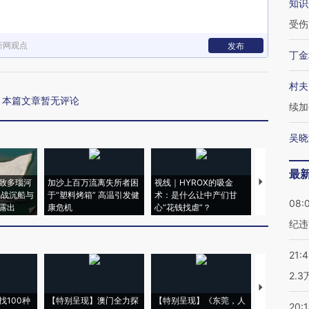
知识
受伤
新网观点
发布
丁金
村夫
本篇文章暂无评论
续加
吴晓
最
致多瑙河
加沙上百万流离失所者困
视线｜HYROX的吸金
马航飞行员
二战沉船与
于“塑料烤箱” 高温引发健
术：是什么让中产们甘
粒摇头丸 尿
08:
露出
康危机
心“花钱找虐”？
毒品
纪违
21:
2.
【推广】走
找100种
【特别呈现】澳门全力探
【特别呈现】《东莞，人
会，让数智科
20: