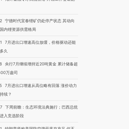
有意思的生活方式·第三对
住三大增长引擎是什么？
有意思的
2
宁德时代宜春锂矿仍处停产状态 其动向
国内锂资源供需格局
1
7月进出口增速高位放缓，价格驱动还能
多久
8
央行7月继续增持近20吨黄金 累计储备超
600万盎司
5
7月进出口增速从高位略有回落 涨价动力
持续？
07
下周前瞻：生态环境法典施行；巴西总统
进入竞选阶段
1
特朗普坚称美国防空弹药库存充足 但不