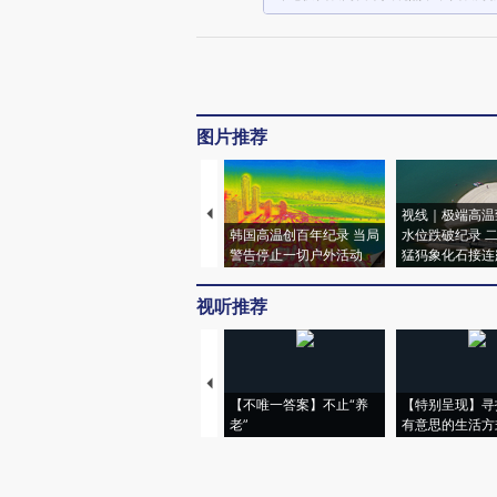
图片推荐
视线｜极端高温
韩国高温创百年纪录 当局
水位跌破纪录 
警告停止一切户外活动
猛犸象化石接连
视听推荐
【不唯一答案】不止“养
【特别呈现】寻
老”
有意思的生活方