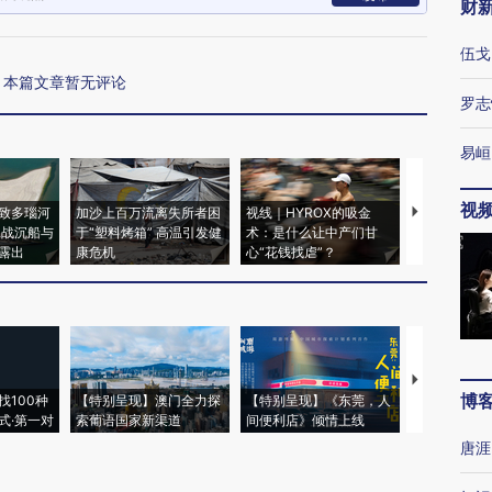
财
伍戈
本篇文章暂无评论
罗志
易峘
视
致多瑙河
加沙上百万流离失所者困
视线｜HYROX的吸金
马航飞行员
二战沉船与
于“塑料烤箱” 高温引发健
术：是什么让中产们甘
粒摇头丸 尿
露出
康危机
心“花钱找虐”？
毒品
【推广】走
博
找100种
【特别呈现】澳门全力探
【特别呈现】《东莞，人
会，让数智科
式·第一对
索葡语国家新渠道
间便利店》倾情上线
业
唐涯