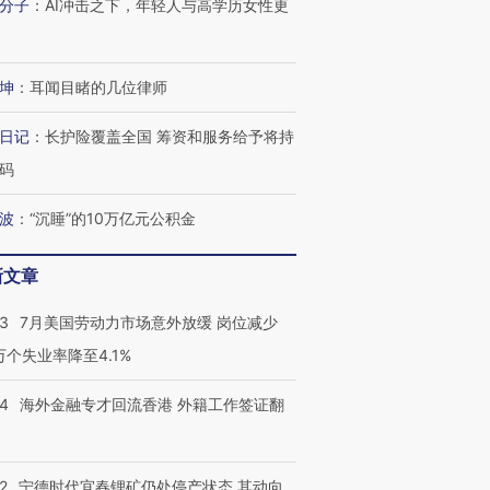
分子
：
AI冲击之下，年轻人与高学历女性更
坤
：
耳闻目睹的几位律师
日记
：
长护险覆盖全国 筹资和服务给予将持
码
波
：
“沉睡”的10万亿元公积金
新文章
43
7月美国劳动力市场意外放缓 岗位减少
3万个失业率降至4.1%
14
海外金融专才回流香港 外籍工作签证翻
2
宁德时代宜春锂矿仍处停产状态 其动向