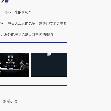
新名家
：
停不下来的价格？
恒
：
中美人工智能竞争：道路比技术更重要
：
海外能源供给缺口对中国的影响
频
跨国走私7万
视线｜被称为“蟑螂”的印
视线｜“入侵”还是“人道危
检体内含3种
度Z世代 用街头抗争将教
机”？难民潮撕裂西班牙
秘鲁纳斯
育部长拱下台
飞地休达
13人遇难
进第四届链博
【商旅对话】华住集团
客
技“链”接产
【特别呈现】寻找100种
CFO：不靠规模取胜，华
【特别呈
有意思的生活方式·第三对
住三大增长引擎是什么？
有意思的
：
多看少动