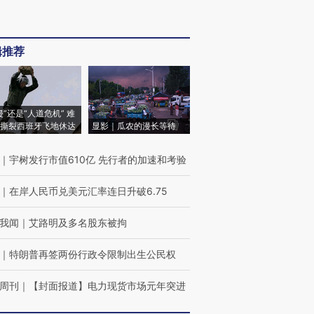
辑推荐
侵”还是“人道危机” 难
撕裂西班牙飞地休达
显影｜瓜农的漫长等待
｜
宇树发行市值610亿 先行者的加速和考验
｜
在岸人民币兑美元汇率连日升破6.75
我闻
｜
艾路明及多名股东被拘
｜
特朗普再签两份行政令限制出生公民权
周刊
｜
【封面报道】电力现货市场元年突进