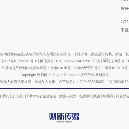
候任
17:
手祖
权为财新传媒及/或相关权利人专属所有或持有。未经许可，禁止进行转载、摘编、
京ICP备10026701号-8
|
网信算备110105862729401250013号
|
京公网安备 11
广播电视节目制作经营许可证：京第01015号
|
出版物经营许可证：第直100013号
Copyright 财新网 All Rights Reserved 版权所有 复制必究
害信息举报、未成年人举报、谣言信息）：010-85905050 13195200605 举报邮
于我们
|
加入我们
|
啄木鸟公益基金会
|
意见与反馈
|
提供新闻线索
|
联系我们
|
友情