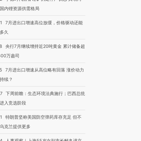
国内锂资源供需格局
1
7月进出口增速高位放缓，价格驱动还能
多久
8
央行7月继续增持近20吨黄金 累计储备超
600万盎司
5
7月进出口增速从高位略有回落 涨价动力
持续？
07
下周前瞻：生态环境法典施行；巴西总统
进入竞选阶段
1
特朗普坚称美国防空弹药库存充足 但不
乌克兰提供更多
24
人事观察｜上海55岁女副市长解冬进京