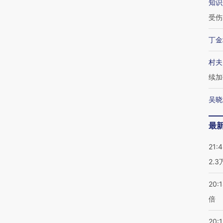
知识
受伤
丁金
村夫
续加
吴晓
最
21:
2.
20:
倍
20:1