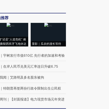
辑推荐
侵”还是“人道危机” 难
撕裂西班牙飞地休达
显影｜瓜农的漫长等待
｜
宇树发行市值610亿 先行者的加速和考验
｜
在岸人民币兑美元汇率连日升破6.75
我闻
｜
艾路明及多名股东被拘
｜
特朗普再签两份行政令限制出生公民权
周刊
｜
【封面报道】电力现货市场元年突进