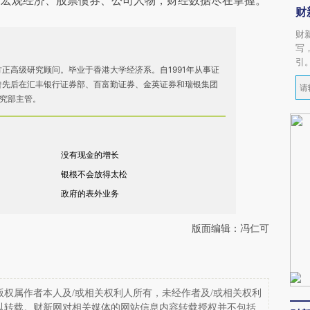
阅宏观经济、股票债券、公司人物，财经数据尽在掌握。
财
财
写
引
正高级研究顾问。毕业于香港大学经济系。自1991年从事证
曾先后在汇丰银行证券部、百富勤证券、金英证券和瑞银集团
研究部主管。
没有现金的增长
银根不会放得太松
政府的表外业务
版面编辑：冯仁可
权属作者本人及/或相关权利人所有，未经作者及/或相关权利
以转载。财新网对相关媒体的网站信息内容转载授权并不包括