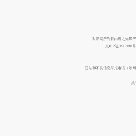
财新网所刊载内容之知识产
京ICP证090880号
违法和不良信息举报电话（涉网络暴力有
关