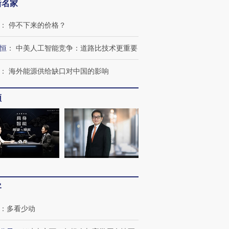
新名家
：
停不下来的价格？
恒
：
中美人工智能竞争：道路比技术更重要
：
海外能源供给缺口对中国的影响
频
客
：
多看少动