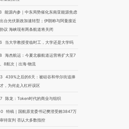
3
能源内参｜中东局势催化东南亚能源焦虑
出台光伏新政加速转型；伊朗称与阿曼接近
协议 海峡现有两条航道将关闭
6
当大学教授变临时工，大学还是大学吗
8
海杰航运：今夏北极航道运营将扩大至7
、8航次｜出海·物流
53
439%之后的6天：被硅谷和华尔街追捧
才，为何走入杠杆误区
07
陈龙：Token时代的商业与组织
50
特稿｜国航原党委书记樊澄受贿3847万
审待宣判 否认大多数指控