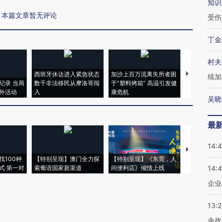
知识
本篇文章暂无评论
受伤
丁金
村夫
西班牙休达进入紧急状态
加沙上百万流离失所者困
视线｜HYR
续加
纪录 当局
数千非法移民从摩洛哥闯
于“塑料烤箱” 高温引发健
术：是什么
外活动
入
康危机
心“花钱找虐
吴晓
最
14:
【推广】走
找100种
【特别呈现】澳门全力探
【特别呈现】《东莞，人
会，让数智科
式·第一对
索葡语国家新渠道
间便利店》倾情上线
业
14:
企业
13:
央政