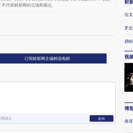
财
，不代表财新网的立场和观点。
伍戈
罗志
易峘
视
订阅财新网主编精选电邮
博
新网观点
发布
唐涯