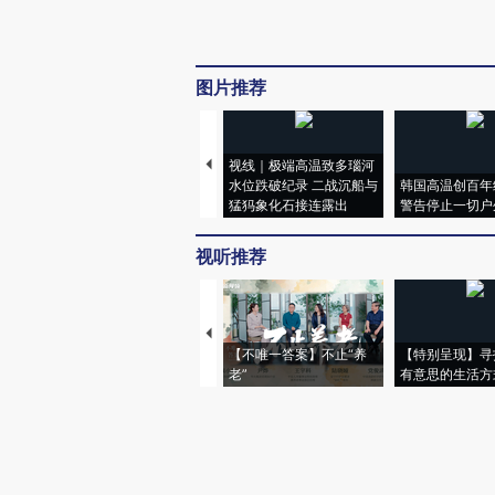
图片推荐
视线｜极端高温致多瑙河
水位跌破纪录 二战沉船与
韩国高温创百年
猛犸象化石接连露出
警告停止一切户
视听推荐
【不唯一答案】不止“养
【特别呈现】寻
老”
有意思的生活方