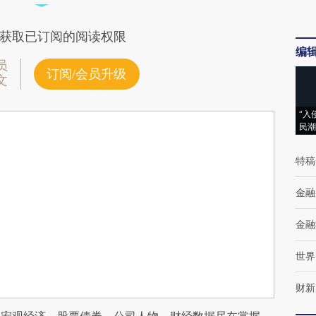
获取已订阅的阅读权限
编
员
订阅/会员升级
文
“入
民潮
特稿
金融
金融
世界
财新