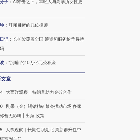
分子
：
AI冲击之下，年轻人与高学历女性更
坤
：
耳闻目睹的几位律师
日记
：
长护险覆盖全国 筹资和服务给予将持
OX的吸金
马航飞行员跨国走私7万
视线｜被称为“蟑螂”的印
码
让中产们甘
粒摇头丸 尿检体内含3种
度Z世代 用街头抗争将教
秘鲁纳斯
”？
毒品
育部长拱下台
13人遇难
波
：
“沉睡”的10万亿元公积金
新文章
44
大西洋观察｜特朗普助力金砖合作
进第四届链博
【商旅对话】华住集团
技“链”接产
【特别呈现】寻找100种
CFO：不靠规模取胜，华
【特别呈
40
刚果（金）铜钴精矿禁令扰动市场 多家
有意思的生活方式·第三对
住三大增长引擎是什么？
有意思的
称暂无影响 | 出海·政策
25
人事观察｜长期任职湖北 周新群升任中
研室副主任