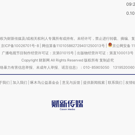
09:
0.1
权为财新传媒及/或相关权利人专属所有或持有。未经许可，禁止进行转载、摘编、
京ICP备10026701号-8
|
网信算备110105862729401250013号
|
京公网安备 11
广播电视节目制作经营许可证：京第01015号
|
出版物经营许可证：第直100013号
Copyright 财新网 All Rights Reserved 版权所有 复制必究
害信息举报、未成年人举报、谣言信息）：010-85905050 13195200605 举报邮
于我们
|
加入我们
|
啄木鸟公益基金会
|
意见与反馈
|
提供新闻线索
|
联系我们
|
友情