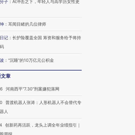
分子
：
AI冲击之下，年轻人与高学历女性更
进第四届链博
【商旅对话】华住集团
技“链”接产
【特别呈现】寻找100种
CFO：不靠规模取胜，华
【特别呈
有意思的生活方式·第三对
住三大增长引擎是什么？
有意思的
坤
：
耳闻目睹的几位律师
日记
：
长护险覆盖全国 筹资和服务给予将持
码
波
：
“沉睡”的10万亿元公积金
新文章
26
河南西平“7.30”刑案嫌犯落网
00
普渡机器人张涛：人形机器人不会替代专
器人
4
创新药再活跃，龙头上调全年业绩指引｜
股周报