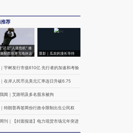
辑推荐
侵”还是“人道危机” 难
撕裂西班牙飞地休达
显影｜瓜农的漫长等待
｜
宇树发行市值610亿 先行者的加速和考验
｜
在岸人民币兑美元汇率连日升破6.75
我闻
｜
艾路明及多名股东被拘
｜
特朗普再签两份行政令限制出生公民权
周刊
｜
【封面报道】电力现货市场元年突进