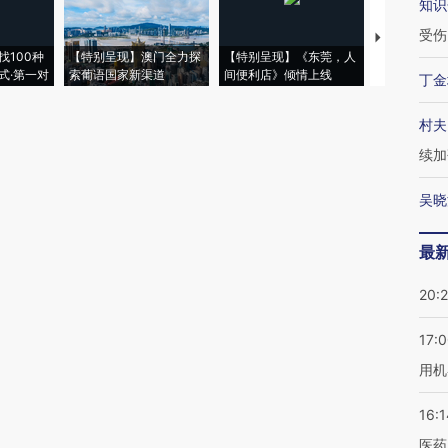
知识
受伤
【推广】走
找100种
【特别呈现】澳门全力探
【特别呈现】《东莞，人
会，让数智科
式·第一对
索葡语国家新渠道
间便利店》倾情上线
业
丁金
村夫
续加
吴晓
最
20:
17:
用机
16:1
医药