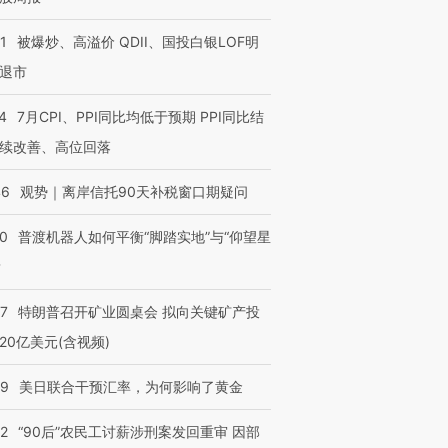
1
被爆炒、高溢价 QDII、国投白银LOF明
退市
4
7月CPI、PPI同比均低于预期 PPI同比结
续改善、高位回落
46
观势｜离岸信托90天补税窗口期疑问
00
普渡机器人如何平衡“脚踏实地”与“仰望星
？
57
特朗普召开矿业圆桌会 拟向关键矿产投
20亿美元(含视频)
09
美日联合干预汇率，为何影响了黄金
32
“90后”农民工讨薪涉刑案发回重审 因部