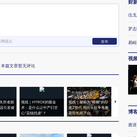
财
伍戈
罗志
新网观点
发布
易峘
视
本篇文章暂无评论
失所者困
视线｜HYROX的吸金
视线｜被称为“蟑螂”的印
视线｜“入侵
高温引发健
术：是什么让中产们甘
度Z世代 用街头抗争将教
机”？难民潮
博
心“花钱找虐”？
育部长拱下台
飞地休达
唐涯