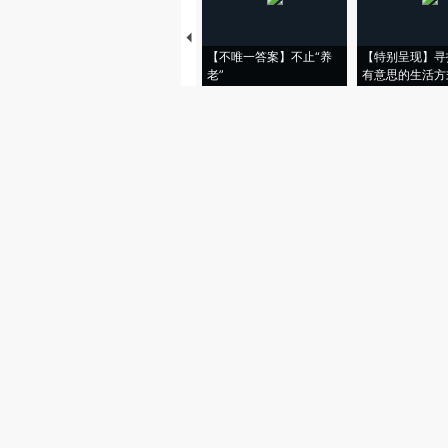
【不唯一答案】不止“养
【特别呈现】寻
老”
有意思的生活方