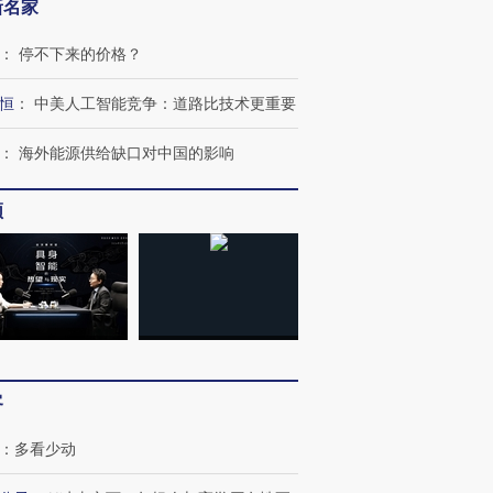
新名家
：
停不下来的价格？
恒
：
中美人工智能竞争：道路比技术更重要
：
海外能源供给缺口对中国的影响
频
”还是“人道危
湖北宜昌局部短时降雨
哈尔滨遭遇短时极端强降
撕裂西班牙
128毫米 紧急转移近
雨 3小时累计雨量超80毫
秘鲁纳斯
客
4000人
米
13人遇难
：
多看少动