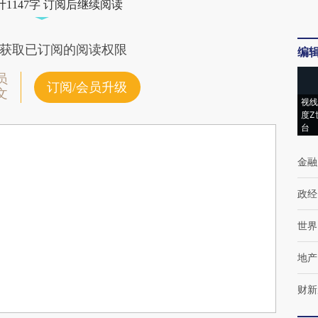
1147字 订阅后继续阅读
获取已订阅的阅读权限
编
员
订阅/会员升级
文
视线
度Z
台
金融
政经
世界
地产
财新