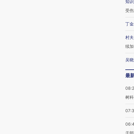
知识
受伤
丁金
村夫
续加
吴晓
最
08:
树科
07:
06:
干部