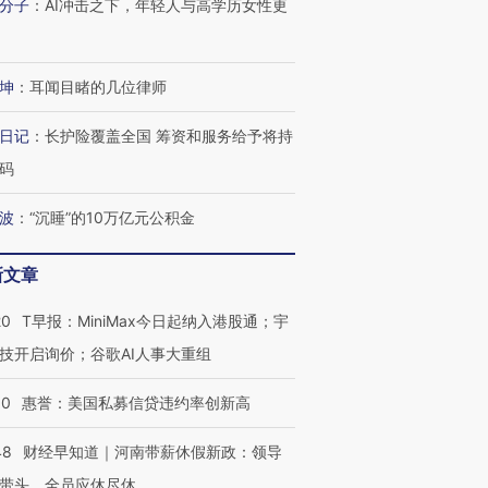
分子
：
AI冲击之下，年轻人与高学历女性更
坤
：
耳闻目睹的几位律师
日记
：
长护险覆盖全国 筹资和服务给予将持
码
波
：
“沉睡”的10万亿元公积金
新文章
20
T早报：MiniMax今日起纳入港股通；宇
技开启询价；谷歌AI人事大重组
30
惠誉：美国私募信贷违约率创新高
48
财经早知道｜河南带薪休假新政：领导
带头，全员应休尽休