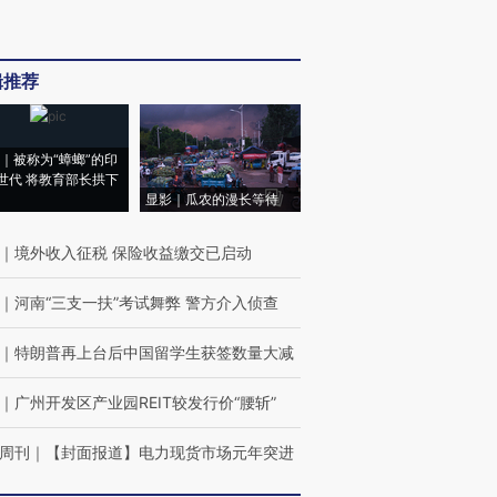
辑推荐
｜被称为“蟑螂”的印
世代 将教育部长拱下
显影｜瓜农的漫长等待
｜
境外收入征税 保险收益缴交已启动
｜
河南“三支一扶”考试舞弊 警方介入侦查
｜
特朗普再上台后中国留学生获签数量大减
｜
广州开发区产业园REIT较发行价“腰斩”
周刊
｜
【封面报道】电力现货市场元年突进