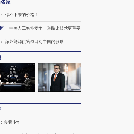
新名家
：
停不下来的价格？
跨国走私7万
视线｜HY
检体内含3种
泽连斯基密集出访美英 索
秘鲁纳斯卡观光飞机坠毁
术：是什
恒
：
中美人工智能竞争：道路比技术更重要
要防空导弹“救急”
13人遇难
心“花钱找
：
海外能源供给缺口对中国的影响
频
进第四届链博
【商旅对话】华住集团
技“链”接产
【特别呈现】寻找100种
CFO：不靠规模取胜，华
【特别呈
有意思的生活方式·第三对
住三大增长引擎是什么？
有意思的
客
：
多看少动