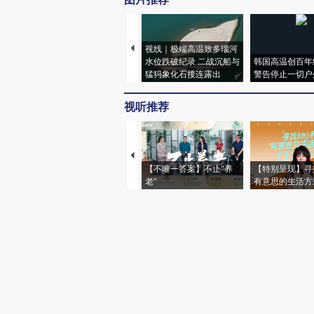
视线｜极端高温致多瑙河
水位跌破纪录 二战沉船与
韩国高温创百年
猛犸象化石接连露出
警告停止一切户
视听推荐
【不唯一答案】不止“养
【特别呈现】寻
老”
有意思的生活方