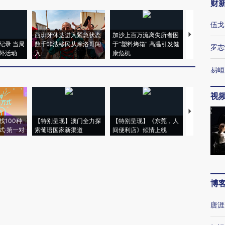
财
伍戈
西班牙休达进入紧急状态
加沙上百万流离失所者困
马航飞行员
纪录 当局
数千非法移民从摩洛哥闯
于“塑料烤箱” 高温引发健
粒摇头丸 尿
罗志
外活动
入
康危机
毒品
易峘
视
【推广】走
找100种
【特别呈现】澳门全力探
【特别呈现】《东莞，人
会，让数智科
式·第一对
索葡语国家新渠道
间便利店》倾情上线
业
博
唐涯