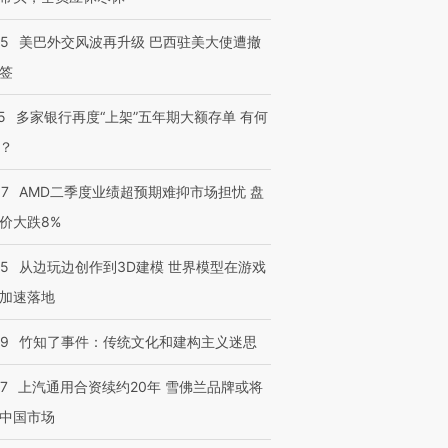
05
美巴外交风波再升级 巴西驻美大使遭撤
签
5
多家银行再度“上架”五年期大额存单 有何
？
37
AMD二季度业绩超预期难抑市场担忧 盘
价大跌8%
25
从边玩边创作到3D建模 世界模型在游戏
加速落地
09
竹知了事件：传统文化和建构主义迷思
47
上汽通用合资续约20年 雪佛兰品牌或将
中国市场