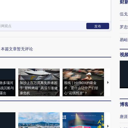
财
伍戈
新网观点
发布
罗志
易峘
本篇文章暂无评论
视
致多瑙河
加沙上百万流离失所者困
视线｜HYROX的吸金
马航飞行员
二战沉船与
于“塑料烤箱” 高温引发健
术：是什么让中产们甘
粒摇头丸 尿
露出
康危机
心“花钱找虐”？
毒品
博
唐涯
【推广】走