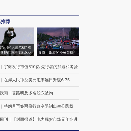
辑推荐
侵”还是“人道危机” 难
撕裂西班牙飞地休达
显影｜瓜农的漫长等待
｜
宇树发行市值610亿 先行者的加速和考验
｜
在岸人民币兑美元汇率连日升破6.75
我闻
｜
艾路明及多名股东被拘
｜
特朗普再签两份行政令限制出生公民权
周刊
｜
【封面报道】电力现货市场元年突进