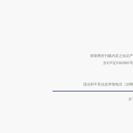
财新网所刊载内容之知识产
京ICP证090880号
违法和不良信息举报电话（涉网络暴力有
关