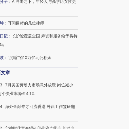
分子
：
AI冲击之下，年轻人与高学历女性更
技“链”接产
【特别呈现】寻找100种
CFO：不靠规模取胜，华
【特别呈
有意思的生活方式·第三对
住三大增长引擎是什么？
有意思的
坤
：
耳闻目睹的几位律师
日记
：
长护险覆盖全国 筹资和服务给予将持
码
波
：
“沉睡”的10万亿元公积金
新文章
43
7月美国劳动力市场意外放缓 岗位减少
3万个失业率降至4.1%
14
海外金融专才回流香港 外籍工作签证翻
2
宁德时代宜春锂矿仍处停产状态 其动向