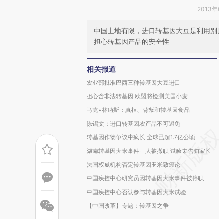
2013年
中国土地有限，进口转基因大豆是利用别
担心转基因产品的安全性
相关报道
农业部批准巴西三种转基因大豆进口
担心含非法转基因 欧盟将检测美国小麦
马克•林纳斯：真相、背叛和转基因食品
陈锡文：进口转基因农产品不可避免
转基因作物争议中疯长 全球已超1.7亿公顷
湖南转基因大米事件三人被撤职 试验未告知家长
法国权威机构否定转基因玉米致癌论
中国疾控中心研究员因转基因大米事件被停职
中国疾控中心否认参与转基因大米试验
【中国改革】专题：转基因之争