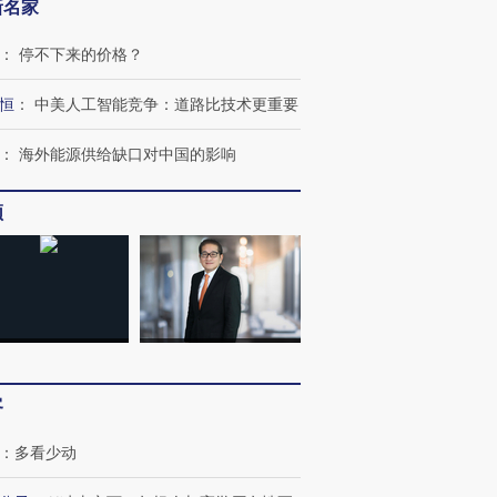
新名家
：
停不下来的价格？
恒
：
中美人工智能竞争：道路比技术更重要
：
海外能源供给缺口对中国的影响
频
跨国走私7万
视线｜被称为“蟑螂”的印
视线｜“入侵”还是“人道危
检体内含3种
度Z世代 用街头抗争将教
机”？难民潮撕裂西班牙
秘鲁纳斯
育部长拱下台
飞地休达
13人遇难
客
：
多看少动
进第四届链博
【商旅对话】华住集团