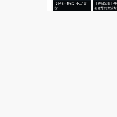
【不唯一答案】不止“养
【特别呈现】寻
老”
有意思的生活方