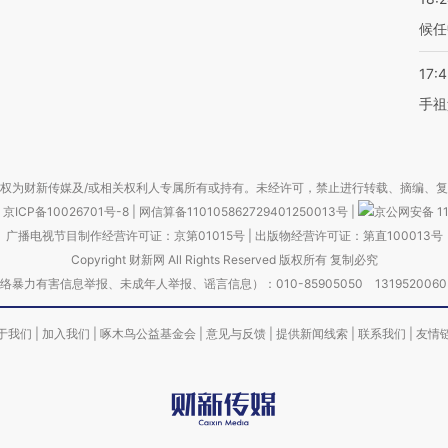
候任
17:
手祖
权为财新传媒及/或相关权利人专属所有或持有。未经许可，禁止进行转载、摘编、
京ICP备10026701号-8
|
网信算备110105862729401250013号
|
京公网安备 11
广播电视节目制作经营许可证：京第01015号
|
出版物经营许可证：第直100013号
Copyright 财新网 All Rights Reserved 版权所有 复制必究
害信息举报、未成年人举报、谣言信息）：010-85905050 13195200605 举报邮
于我们
|
加入我们
|
啄木鸟公益基金会
|
意见与反馈
|
提供新闻线索
|
联系我们
|
友情