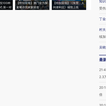
知识
找100种
【特别呈现】澳门全力探
【特别呈现】《东莞，人
会，让数智科
式·第一对
索葡语国家新渠道
间便利店》倾情上线
业
受伤
丁金
村夫
续加
吴晓
最
21:
2.
20:
倍
20:1