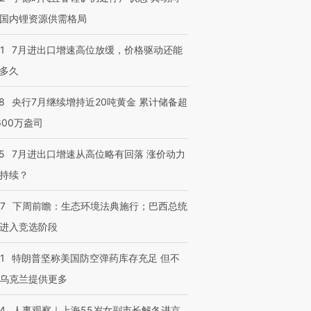
国内锂资源供需格局
1
7月进出口增速高位放缓，价格驱动还能
多久
8
央行7月继续增持近20吨黄金 累计储备超
600万盎司
5
7月进出口增速从高位略有回落 涨价动力
持续？
07
下周前瞻：生态环境法典施行；巴西总统
进入竞选阶段
1
特朗普坚称美国防空弹药库存充足 但不
乌克兰提供更多
24
人事观察｜上海55岁女副市长解冬进京