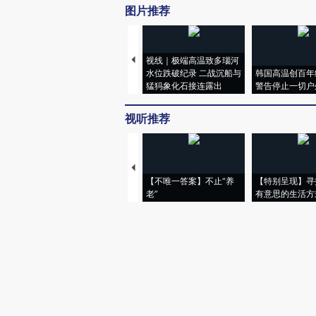
图片推荐
视线｜极端高温致多瑙河
水位跌破纪录 二战沉船与
韩国高温创百年
猛犸象化石接连露出
警告停止一切户
视听推荐
【不唯一答案】不止“养
【特别呈现】寻
老”
有意思的生活方