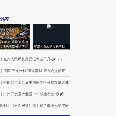
辑推荐
|被称为“蟑螂”的印度
代 将教育部长拱下台
显影｜瓜农的漫长等待
｜
在岸人民币兑美元汇率连日升破6.75
｜
河南“三支一扶”考试舞弊 警方介入侦查
｜
特朗普再上台后中国留学生获签数量大减
｜
广州开发区产业园REIT较发行价“腰斩”
周刊
｜
【封面报道】电力现货市场元年突进