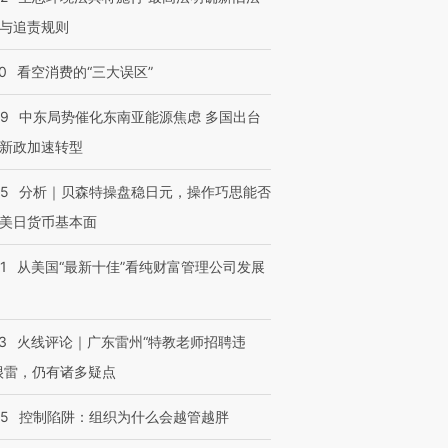
与追责规则
0
看空消费的“三大误区”
59
中东局势催化东南亚能源焦虑 多国出台
新政加速转型
05
分析｜贝森特操盘稳日元，操作巧思能否
美日货币基本面
1
从美国“最新十佳”看纯财富管理公司发展
3
火线评论｜广东雷州“特教老师招聘违
很雷，仍有诸多疑点
05
控制陷阱：组织为什么会越管越胖