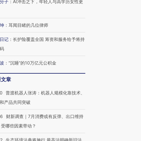
分子
：
AI冲击之下，年轻人与高学历女性更
坤
：
耳闻目睹的几位律师
跨国走私7万
视线｜HYROX的吸金
视线｜被
检体内含3种
术：是什么让中产们甘
泽连斯基密集出访美英 索
度Z世代
心“花钱找虐”？
要防空导弹“救急”
育部长拱
日记
：
长护险覆盖全国 筹资和服务给予将持
码
波
：
“沉睡”的10万亿元公积金
进第四届链博
【商旅对话】华住集团
新文章
技“链”接产
【特别呈现】寻找100种
CFO：不靠规模取胜，华
【特别呈
有意思的生活方式·第三对
住三大增长引擎是什么？
有意思的
00
普渡机器人张涛：机器人规模化靠技术、
和产品共同突破
56
财新调查｜7月消费或有反弹、出口维持
 受哪些因素带动？
42
生态环境法典将施行 最高法明确新旧法