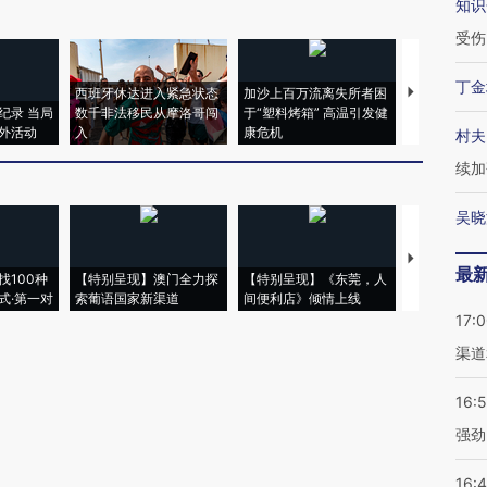
知识
受伤
丁金
西班牙休达进入紧急状态
加沙上百万流离失所者困
马航飞行员
纪录 当局
数千非法移民从摩洛哥闯
于“塑料烤箱” 高温引发健
粒摇头丸 尿
外活动
入
康危机
毒品
村夫
续加
吴晓
【推广】走
最
找100种
【特别呈现】澳门全力探
【特别呈现】《东莞，人
会，让数智科
式·第一对
索葡语国家新渠道
间便利店》倾情上线
业
17:
渠道
16:
强劲
16: