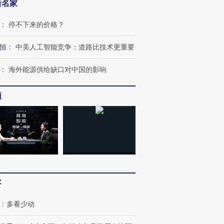
新名家
：
停不下来的价格？
恒
：
中美人工智能竞争：道路比技术更重要
：
海外能源供给缺口对中国的影响
频
客
：
多看少动