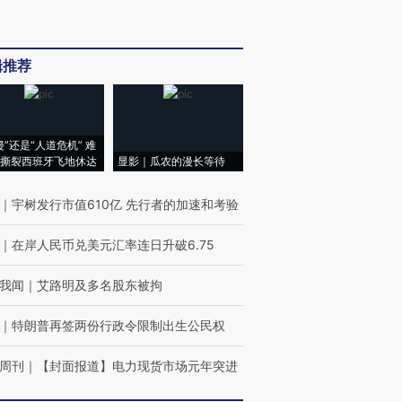
辑推荐
侵”还是“人道危机” 难
撕裂西班牙飞地休达
显影｜瓜农的漫长等待
｜
宇树发行市值610亿 先行者的加速和考验
｜
在岸人民币兑美元汇率连日升破6.75
我闻
｜
艾路明及多名股东被拘
｜
特朗普再签两份行政令限制出生公民权
周刊
｜
【封面报道】电力现货市场元年突进