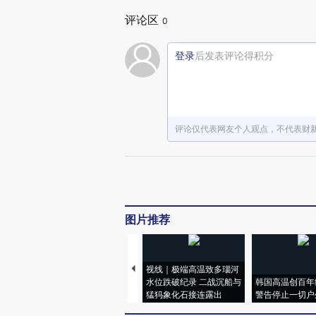
评论区
0
登录
后发表评论得积分
评论仅代表网友个人观点，不代表财
图片推荐
视线｜极端高温致多瑙河
水位跌破纪录 二战沉船与
韩国高温创百年
猛犸象化石接连露出
警告停止一切户