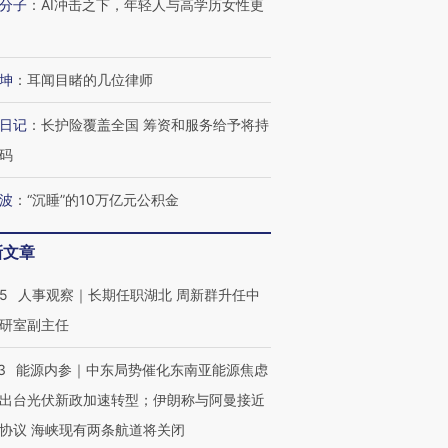
分子
：
AI冲击之下，年轻人与高学历女性更
坤
：
耳闻目睹的几位律师
进第四届链博
【商旅对话】华住集团
技“链”接产
【特别呈现】寻找100种
CFO：不靠规模取胜，华
【特别呈
有意思的生活方式·第三对
住三大增长引擎是什么？
有意思的
日记
：
长护险覆盖全国 筹资和服务给予将持
码
波
：
“沉睡”的10万亿元公积金
新文章
25
人事观察｜长期任职湖北 周新群升任中
研室副主任
3
能源内参｜中东局势催化东南亚能源焦虑
出台光伏新政加速转型；伊朗称与阿曼接近
协议 海峡现有两条航道将关闭