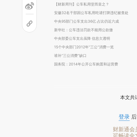
【财新周刊】公车私用堂而皇之？
安徽32名干部因公车私用吃请打牌违纪被查处
中央95部门公车支出36亿 占比仍近六成
新华社：公车违法罚款不能用公款缴
中央部委公车支出虽降 信息欠透明
15个中央部门2012年“三公”消费一览
谁补“三公消费”缺口
国务院：2014年公开公车购置和运营费
本文共计
登录
后
财新通会
可畅读全