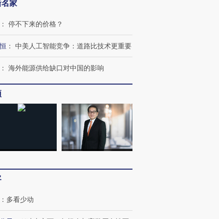
新名家
：
停不下来的价格？
恒
：
中美人工智能竞争：道路比技术更重要
：
海外能源供给缺口对中国的影响
频
客
OX的吸金
马航飞行员跨国走私7万
视线｜被称为“蟑螂”的印
让中产们甘
粒摇头丸 尿检体内含3种
度Z世代 用街头抗争将教
秘鲁纳斯
：
多看少动
”？
毒品
育部长拱下台
13人遇难