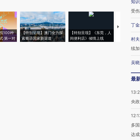
知识
受伤
丁金
【推广】走
找100种
【特别呈现】澳门全力探
【特别呈现】《东莞，人
会，让数智科
式·第一对
索葡语国家新渠道
间便利店》倾情上线
业
村夫
续加
吴晓
最
13:
央政
12:1
多国
达成