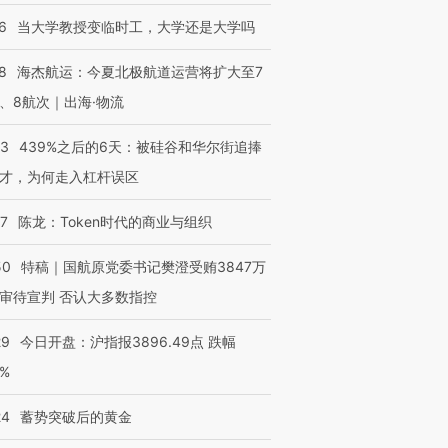
6
当大学教授变临时工，大学还是大学吗
8
海杰航运：今夏北极航道运营将扩大至7
、8航次｜出海·物流
53
439%之后的6天：被硅谷和华尔街追捧
才，为何走入杠杆误区
07
陈龙：Token时代的商业与组织
50
特稿｜国航原党委书记樊澄受贿3847万
审待宣判 否认大多数指控
29
今日开盘：沪指报3896.49点 跌幅
0%
24
蓄势突破后的黄金