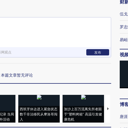
财
伍戈
罗志
易峘
新网观点
发布
视
本篇文章暂无评论
博
西班牙休达进入紧急状态
加沙上百万流离失所者困
视线｜HYR
纪录 当局
数千非法移民从摩洛哥闯
于“塑料烤箱” 高温引发健
术：是什么
唐涯
外活动
入
康危机
心“花钱找虐