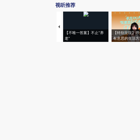
视听推荐
【不唯一答案】不止“养
【特别呈现】寻
老”
有意思的生活方