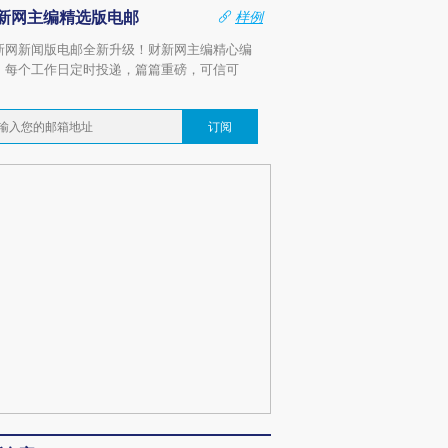
新网主编精选版电邮
样例
新网新闻版电邮全新升级！财新网主编精心编
，每个工作日定时投递，篇篇重磅，可信可
。
订阅
OX的吸金
马航飞行员跨国走私7万
视线｜被称为“蟑螂”的印