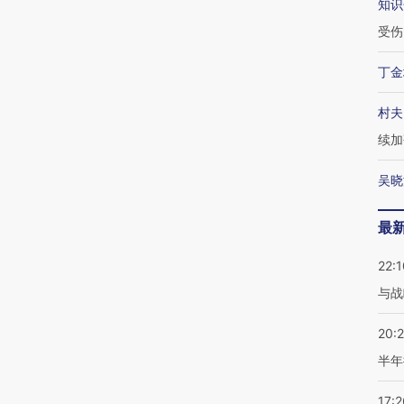
知识
受伤
丁金
村夫
续加
吴晓
最
22:1
与战
20:
半年
17:2