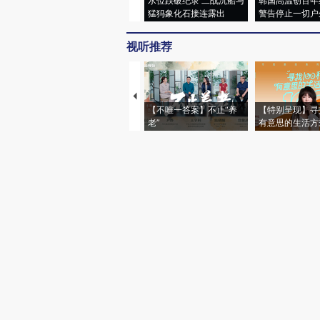
水位跌破纪录 二战沉船与
韩国高温创百年
猛犸象化石接连露出
警告停止一切户
视听推荐
【不唯一答案】不止“养
【特别呈现】寻
老”
有意思的生活方