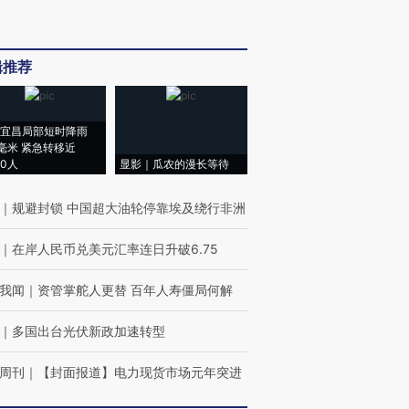
辑推荐
宜昌局部短时降雨
8毫米 紧急转移近
00人
显影｜瓜农的漫长等待
｜
规避封锁 中国超大油轮停靠埃及绕行非洲
｜
在岸人民币兑美元汇率连日升破6.75
我闻
｜
资管掌舵人更替 百年人寿僵局何解
｜
多国出台光伏新政加速转型
周刊
｜
【封面报道】电力现货市场元年突进