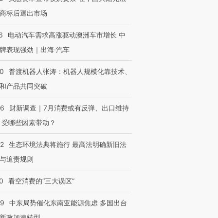
商标后退出市场
6
电动汽车需求高涨驱动澳洲车市增长 中
牌表现强劲｜出海·汽车
00
普渡机器人张涛：机器人规模化靠技术、
和产品共同突破
56
财新调查｜7月消费或有反弹、出口维持
 受哪些因素带动？
42
生态环境法典将施行 最高法明确新旧法
与追责规则
0
看空消费的“三大误区”
59
中东局势催化东南亚能源焦虑 多国出台
新政加速转型