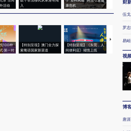
纪录 当局
数千非法移民从摩洛哥闯
于“塑料烤箱” 高温引发健
术：是什么
财
外活动
入
康危机
心“花钱找虐
伍戈
罗志
【推广】走
易峘
找100种
【特别呈现】澳门全力探
【特别呈现】《东莞，人
会，让数智科
式·第一对
索葡语国家新渠道
间便利店》倾情上线
业
视
博
唐涯