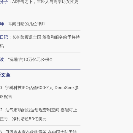
分子
：
AI冲击之下，年轻人与高学历女性更
坤
：
耳闻目睹的几位律师
日记
：
长护险覆盖全国 筹资和服务给予将持
码
波
：
“沉睡”的10万亿元公积金
新文章
0
宇树科技IPO估值600亿元 DeepSeek参
略配售
22
油气市场剧烈波动现套利空间 嘉能可上
扭亏、净利增超50亿美元
6
贝恩资本宣布收购贡茶 在中国大陆无法