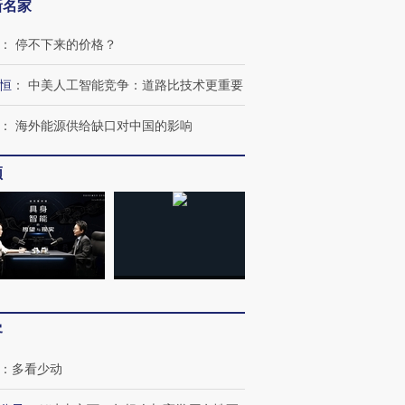
让中产们甘
粒摇头丸 尿检体内含3种
度Z世代 用街头抗争将教
秘鲁纳斯
新名家
”？
毒品
育部长拱下台
13人遇难
：
停不下来的价格？
恒
：
中美人工智能竞争：道路比技术更重要
进第四届链博
【商旅对话】华住集团
：
海外能源供给缺口对中国的影响
技“链”接产
【特别呈现】寻找100种
CFO：不靠规模取胜，华
【特别呈
有意思的生活方式·第三对
住三大增长引擎是什么？
有意思的
频
客
：
多看少动