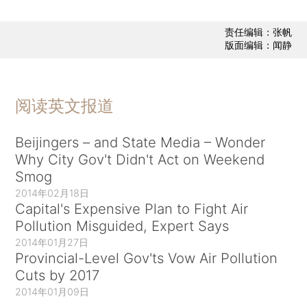
责任编辑：张帆
版面编辑：闻静
阅读英文报道
Beijingers – and State Media – Wonder
Why City Gov't Didn't Act on Weekend
Smog
2014年02月18日
Capital's Expensive Plan to Fight Air
Pollution Misguided, Expert Says
2014年01月27日
Provincial-Level Gov'ts Vow Air Pollution
Cuts by 2017
2014年01月09日