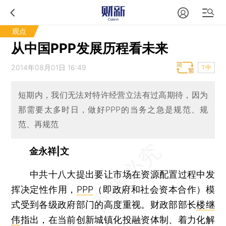
观点
从中国PPP发展历程看未来
2014年08月01日 16:49
T中
短期内，我们无法对特许经营立法有过高期待，因为
那需要太多时日，做好PPP的当务之急是规范、规
范、再规范
金永祥|文
中共十八大提出要让市场在资源配置过程中发
挥决定性作用，
PPP
（即政府和社会资本合作）模
式受到各级政府部门的高度重视。财政部部长
楼继
伟
指出，在当前创新城镇化投融资体制、着力化解