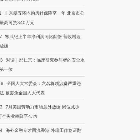
2
非京籍五环内购房社保降至一年 北京市公
最高可贷340万元
7
寒武纪上半年净利润同比翻倍 营收增速
放缓
53
对话｜邱仁宗：临床研究参与者的安全永
第一位
06
全国人大常委会：六名将领涉嫌严重违
法 被罢免全国人大代表
43
7月美国劳动力市场意外放缓 岗位减少
3万个失业率降至4.1%
14
海外金融专才回流香港 外籍工作签证翻