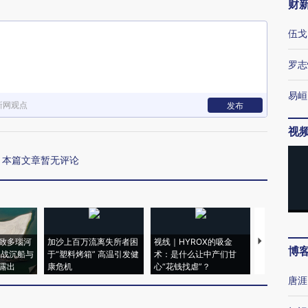
财
伍戈
罗志
易峘
新网观点
发布
视
本篇文章暂无评论
致多瑙河
加沙上百万流离失所者困
视线｜HYROX的吸金
马航飞行员
博
二战沉船与
于“塑料烤箱” 高温引发健
术：是什么让中产们甘
粒摇头丸 尿
露出
康危机
心“花钱找虐”？
毒品
唐涯