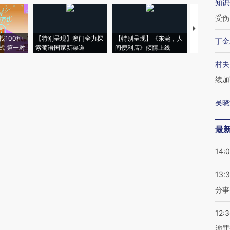
知识
受伤
【推广】走
找100种
【特别呈现】澳门全力探
【特别呈现】《东莞，人
会，让数智科
丁金
式·第一对
索葡语国家新渠道
间便利店》倾情上线
业
村夫
续加
吴晓
最
14:
13:
分事
12:
涉罪