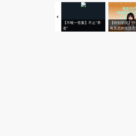
【不唯一答案】不止“养
【特别呈现】寻
老”
有意思的生活方