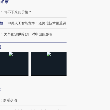
新名家
：
停不下来的价格？
恒
：
中美人工智能竞争：道路比技术更重要
：
海外能源供给缺口对中国的影响
频
跨国走私7万
视线｜被称为“蟑螂”的印
视线｜“入侵”还是“人道危
客
检体内含3种
度Z世代 用街头抗争将教
机”？难民潮撕裂西班牙
秘鲁纳斯
育部长拱下台
飞地休达
13人遇难
：
多看少动