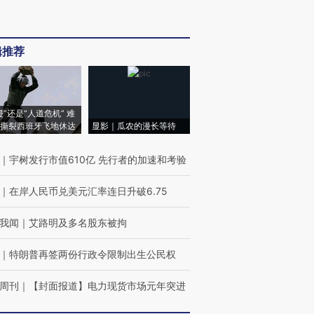
辑推荐
侵”还是“人道危机” 难
撕裂西班牙飞地休达
显影｜瓜农的漫长等待
｜
宇树发行市值610亿 先行者的加速和考验
｜
在岸人民币兑美元汇率连日升破6.75
我闻
｜
艾路明及多名股东被拘
｜
特朗普再签两份行政令限制出生公民权
周刊
｜
【封面报道】电力现货市场元年突进