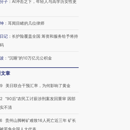
分子
：
AI冲击之下，年轻人与高学历女性更
进第四届链博
【商旅对话】华住集团
技“链”接产
【特别呈现】寻找100种
CFO：不靠规模取胜，华
【特别呈
坤
：
耳闻目睹的几位律师
有意思的生活方式·第三对
住三大增长引擎是什么？
有意思的
日记
：
长护险覆盖全国 筹资和服务给予将持
码
波
：
“沉睡”的10万亿元公积金
新文章
09
美日联合干预汇率，为何影响了黄金
32
“90后”农民工讨薪涉刑案发回重审 因部
实不清
36
贵州山脚树矿难致16人死亡近三年 矿长
被罢免全国人大代表