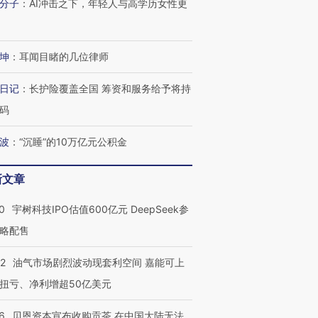
分子
：
AI冲击之下，年轻人与高学历女性更
OX的吸金
马航飞行员跨国走私7万
视线｜被称为“蟑螂”的印
坤
：
耳闻目睹的几位律师
让中产们甘
粒摇头丸 尿检体内含3种
度Z世代 用街头抗争将教
秘鲁纳斯
”？
毒品
育部长拱下台
13人遇难
日记
：
长护险覆盖全国 筹资和服务给予将持
码
波
：
“沉睡”的10万亿元公积金
进第四届链博
【商旅对话】华住集团
技“链”接产
【特别呈现】寻找100种
CFO：不靠规模取胜，华
【特别呈
新文章
有意思的生活方式·第三对
住三大增长引擎是什么？
有意思的
0
宇树科技IPO估值600亿元 DeepSeek参
略配售
22
油气市场剧烈波动现套利空间 嘉能可上
扭亏、净利增超50亿美元
6
贝恩资本宣布收购贡茶 在中国大陆无法