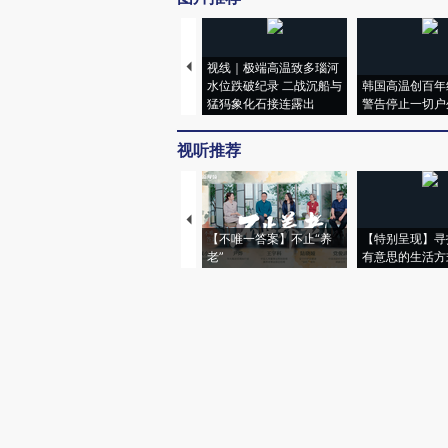
视线｜极端高温致多瑙河
水位跌破纪录 二战沉船与
韩国高温创百年
猛犸象化石接连露出
警告停止一切户
视听推荐
【不唯一答案】不止“养
【特别呈现】寻
老”
有意思的生活方