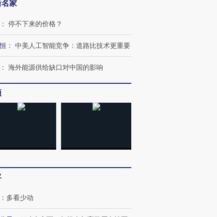
新名家
：
停不下来的价格？
恒
：
中美人工智能竞争：道路比技术更重要
：
海外能源供给缺口对中国的影响
频
客
：
多看少动