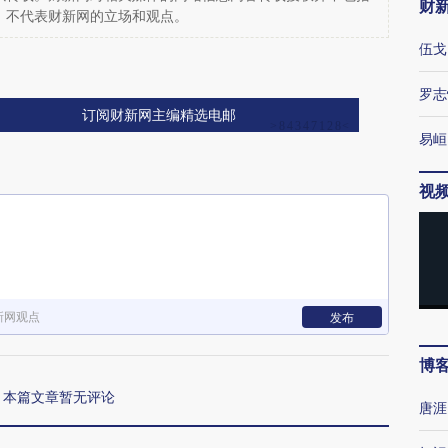
财
，不代表财新网的立场和观点。
伍戈
罗志
订阅财新网主编精选电邮
易峘
视
新网观点
发布
博
本篇文章暂无评论
唐涯