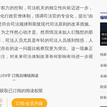
权力的控制，司法机关的独立性向前迈进一步，
化行政官僚体制，强调司法官的专业化，提出"由
编
是符合司法规律和靠拢现代司法原则的改革措施。
，为之怦然心动才是。然而情况未如人们预想的那
湖北
12
革，司法人员尤其是年轻的司法人员感到惶惑，人
40
院存在的这一问题比检察院更为突出。这一现象正
独家
关注，对未来司法体制改革有何影响有待进一步观
金融
共计0字 订阅后继续阅读
金融
能源
获取已订阅的阅读权限
财新
员
订阅/会员升级
文