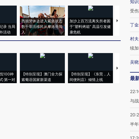
知识
受伤
西班牙休达进入紧急状态
加沙上百万流离失所者困
视线｜HYR
丁金
纪录 当局
数千非法移民从摩洛哥闯
于“塑料烤箱” 高温引发健
术：是什么
外活动
入
康危机
心“花钱找虐
村夫
续加
吴晓
【推广】走
找100种
【特别呈现】澳门全力探
【特别呈现】《东莞，人
会，让数智科
最
式·第一对
索葡语国家新渠道
间便利店》倾情上线
业
22:1
与战
20:
半年
17:2