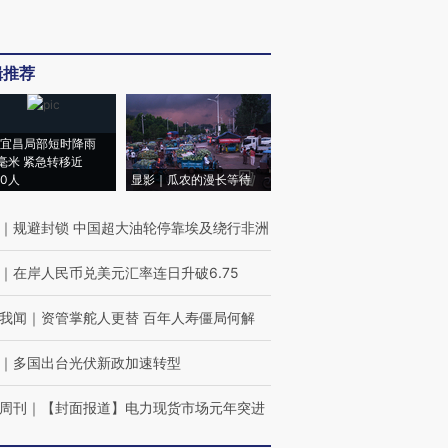
辑推荐
宜昌局部短时降雨
8毫米 紧急转移近
00人
显影｜瓜农的漫长等待
｜
规避封锁 中国超大油轮停靠埃及绕行非洲
｜
在岸人民币兑美元汇率连日升破6.75
我闻
｜
资管掌舵人更替 百年人寿僵局何解
｜
多国出台光伏新政加速转型
周刊
｜
【封面报道】电力现货市场元年突进