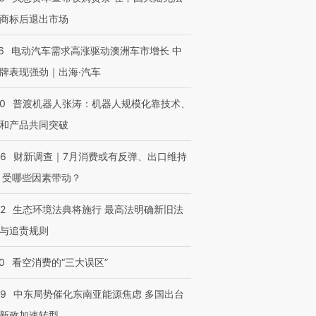
商标后退出市场
6
电动汽车需求高涨驱动澳洲车市增长 中
牌表现强劲｜出海·汽车
00
普渡机器人张涛：机器人规模化靠技术、
和产品共同突破
56
财新调查｜7月消费或有反弹、出口维持
 受哪些因素带动？
42
生态环境法典将施行 最高法明确新旧法
与追责规则
0
看空消费的“三大误区”
59
中东局势催化东南亚能源焦虑 多国出台
新政加速转型