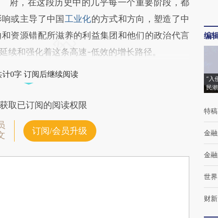
府，在这段历史中的几乎每一个重要阶段，都
影响或主导了中国
工业化
的方式和方向，塑造了中
曲和资源错配所滋养的利益集团和他们的政治代言
编
延续和强化着这条高速-低效的增长路径。
共计0字 订阅后继续阅读
“入
民潮
获取已订阅的阅读权限
特稿
员
订阅/会员升级
金融
文
金融
世界
财新