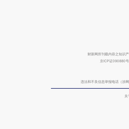
财新网所刊载内容之知识产
京ICP证090880号
违法和不良信息举报电话（涉网络暴力有
关