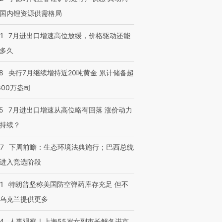
国内锂资源供需格局
1
7月进出口增速高位放缓，价格驱动还能
多久
8
央行7月继续增持近20吨黄金 累计储备超
600万盎司
5
7月进出口增速从高位略有回落 涨价动力
持续？
07
下周前瞻：生态环境法典施行；巴西总统
进入竞选阶段
1
特朗普坚称美国防空弹药库存充足 但不
乌克兰提供更多
24
人事观察｜上海55岁女副市长解冬进京