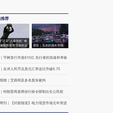
辑推荐
侵”还是“人道危机” 难
撕裂西班牙飞地休达
显影｜瓜农的漫长等待
｜
宇树发行市值610亿 先行者的加速和考验
｜
在岸人民币兑美元汇率连日升破6.75
我闻
｜
艾路明及多名股东被拘
｜
特朗普再签两份行政令限制出生公民权
周刊
｜
【封面报道】电力现货市场元年突进