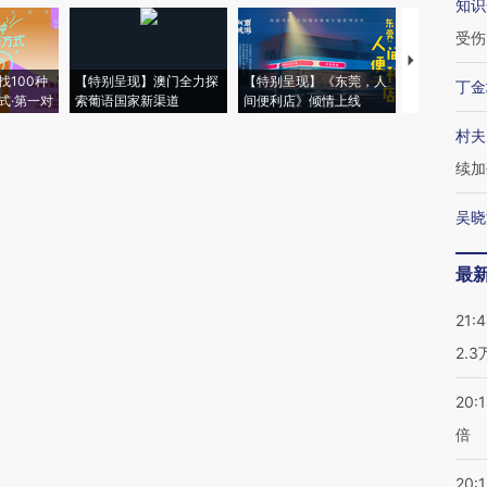
知识
受伤
【推广】走
找100种
【特别呈现】澳门全力探
【特别呈现】《东莞，人
会，让数智科
丁金
式·第一对
索葡语国家新渠道
间便利店》倾情上线
业
村夫
续加
吴晓
最
21:
2.
20:
倍
20:1