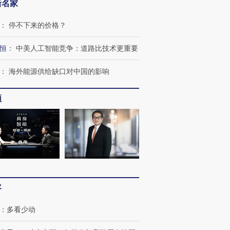
新名家
：
停不下来的价格？
恒
：
中美人工智能竞争：道路比技术更重要
：
海外能源供给缺口对中国的影响
频
跨国走私7万
视线｜被称为“蟑螂”的印
视线｜“入侵”还是“人道危
客
检体内含3种
度Z世代 用街头抗争将教
机”？难民潮撕裂西班牙
秘鲁纳斯
育部长拱下台
飞地休达
13人遇难
：
多看少动