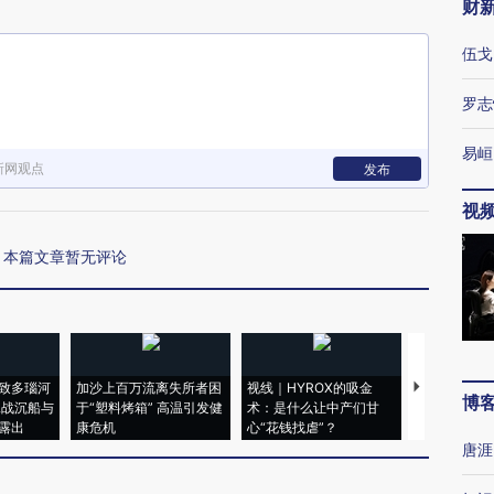
财
伍戈
罗志
易峘
新网观点
发布
视
本篇文章暂无评论
致多瑙河
加沙上百万流离失所者困
视线｜HYROX的吸金
马航飞行员
博
二战沉船与
于“塑料烤箱” 高温引发健
术：是什么让中产们甘
粒摇头丸 尿
露出
康危机
心“花钱找虐”？
毒品
唐涯