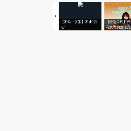
【不唯一答案】不止“养
【特别呈现】寻
老”
有意思的生活方