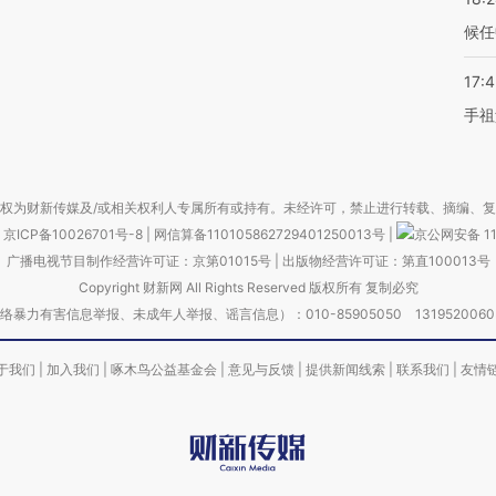
候任
17:
手祖
权为财新传媒及/或相关权利人专属所有或持有。未经许可，禁止进行转载、摘编、
京ICP备10026701号-8
|
网信算备110105862729401250013号
|
京公网安备 11
广播电视节目制作经营许可证：京第01015号
|
出版物经营许可证：第直100013号
Copyright 财新网 All Rights Reserved 版权所有 复制必究
害信息举报、未成年人举报、谣言信息）：010-85905050 13195200605 举报邮
于我们
|
加入我们
|
啄木鸟公益基金会
|
意见与反馈
|
提供新闻线索
|
联系我们
|
友情