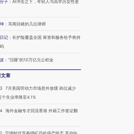
分子
：
AI冲击之下，年轻人与高学历女性更
进第四届链博
【商旅对话】华住集团
技“链”接产
【特别呈现】寻找100种
CFO：不靠规模取胜，华
【特别呈
坤
：
耳闻目睹的几位律师
有意思的生活方式·第三对
住三大增长引擎是什么？
有意思的
日记
：
长护险覆盖全国 筹资和服务给予将持
码
波
：
“沉睡”的10万亿元公积金
新文章
43
7月美国劳动力市场意外放缓 岗位减少
3万个失业率降至4.1%
14
海外金融专才回流香港 外籍工作签证翻
2
宁德时代宜春锂矿仍处停产状态 其动向