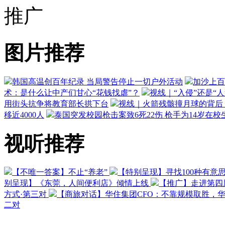
推广
图片推荐
韩国高温创百年纪录 当局警告停止一切户外活动
加沙上百
术：是什么让中产们甘心“花钱找虐”？
视线｜“入侵”还是“
用街头抗争将教育部长拱下台
视线｜火箭残骸撞月球的背后：
移近4000人
泰国突发校园枪击案致6死22伤 枪手为14岁在校
视听推荐
【不唯一答案】不止“养老”
【特别呈现】寻找100种有意
别呈现】《东莞，人间便利店》倾情上线
【推广】走进第四
方式·第三对
【商旅对话】华住集团CFO：不靠规模取胜，
二对