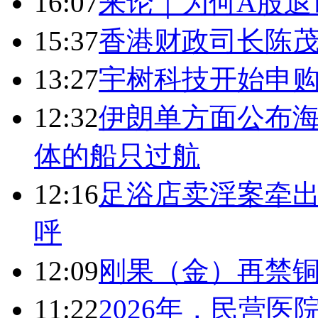
16:07
来论｜为何A股退
15:37
香港财政司长陈
13:27
宇树科技开始申购
12:32
伊朗单方面公布海
体的船只过航
12:16
足浴店卖淫案牵出
呼
12:09
刚果（金）再禁
11:22
2026年，民营