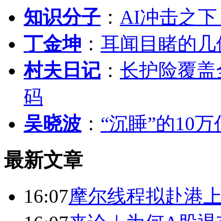
知识分子
：
AI冲击之
丁金坤
：
耳闻目睹的几
村夫日记
：
长护险覆盖
码
吴晓波
：
“沉睡”的10
最新文章
16:07
摩尔线程拟赴港上