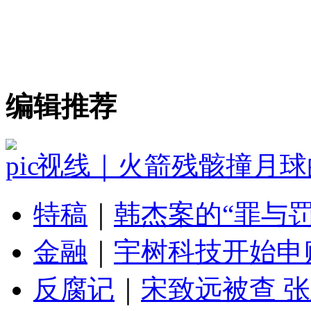
编辑推荐
视线｜火箭残骸撞月球
特稿
｜
韩杰案的“罪与罚
金融
｜
宇树科技开始申
反腐记
｜
宋致远被查 