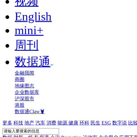
视频
English
mini+
周刊
数据通
金融我闻
商圈
地缘图志
企业数据库
沪深股市
港股
数据通Claw🦞
更多
科技
地产
汽车
消费
能源
健康
环科
民生
ESG
数字说
比