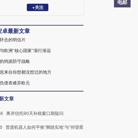
电邮
+关注
安卓最新文章
怀念的明信片
与欧洲“核心国家”渐行渐远
的鸽派防守战略
息来自你想都没想过的地方
负债表难弃欧元
新文章
46
离岸信托90天补税窗口期疑问
00
普渡机器人如何平衡“脚踏实地”与“仰望星
？