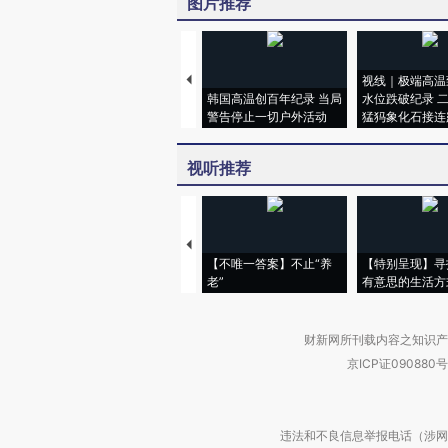
图片推荐
视线｜极端高温
韩国高温创百年纪录 当局
水位跌破纪录 
警告停止一切户外活动
猛犸象化石接连
视听推荐
【不唯一答案】不止“养
【特别呈现】寻
老”
有意思的生活方
财新网所刊载内容之知识产
京ICP证090880号
违法和不良信息举报电话（涉网络暴力有