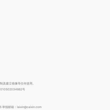
跨国走私7万
视线｜被称为“蟑螂”的印
视线｜“入侵”还是“人道危
检体内含3种
度Z世代 用街头抗争将教
机”？难民潮撕裂西班牙
秘鲁纳斯
育部长拱下台
飞地休达
13人遇难
进第四届链博
【商旅对话】华住集团
技“链”接产
【特别呈现】寻找100种
CFO：不靠规模取胜，华
【特别呈
有意思的生活方式·第三对
住三大增长引擎是什么？
有意思的
复制及建立镜像等任何使用。
010502034662号
箱：laixin@caixin.com