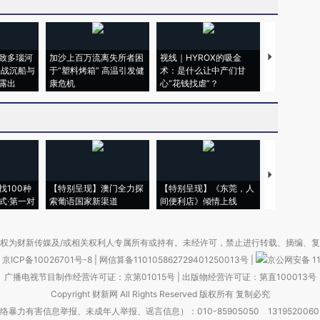
致多瑙河
加沙上百万流离失所者困
视线｜HYROX的吸金
马航飞行员
二战沉船与
于“塑料烤箱” 高温引发健
术：是什么让中产们甘
粒摇头丸 尿
露出
康危机
心“花钱找虐”？
毒品
【推广】走
找100种
【特别呈现】澳门全力探
【特别呈现】《东莞，人
会，让数智科
式·第一对
索葡语国家新渠道
间便利店》倾情上线
业
权为财新传媒及/或相关权利人专属所有或持有。未经许可，禁止进行转载、摘编、
京ICP备10026701号-8
|
网信算备110105862729401250013号
|
京公网安备 11
广播电视节目制作经营许可证：京第01015号
|
出版物经营许可证：第直100013号
Copyright 财新网 All Rights Reserved 版权所有 复制必究
害信息举报、未成年人举报、谣言信息）：010-85905050 13195200605 举报邮