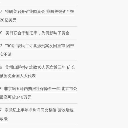
57
特朗普召开矿业圆桌会 拟向关键矿产投
20亿美元
09
美日联合干预汇率，为何影响了黄金
32
“90后”农民工讨薪涉刑案发回重审 因部
实不清
36
贵州山脚树矿难致16人死亡近三年 矿长
被罢免全国人大代表
2
非京籍五环内购房社保降至一年 北京市公
最高可贷340万元
7
寒武纪上半年净利润同比翻倍 营收增速
放缓