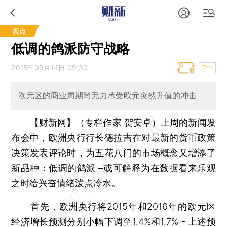
观点
低调的鸽派防守战略
2015年09月14日 09:30
T中
欧元区的商业周期尚无力承受欧元突然升值的冲击
【财新网】（专栏作家 贺安卓）
上周的新闻发
布会中，
欧洲央行
行长
德拉吉
在对最新的货币政策
决策发表评论时，为五花八门的市场概念又增添了
新品种：低调的鸽派 –或可解释为在数据看来乐观
之时给兴奋情绪泼点冷水。
首先，欧洲央行将2015年和2016年的欧元区
经济增长预测分别小幅下调至1.4%和1.7% - 上述预