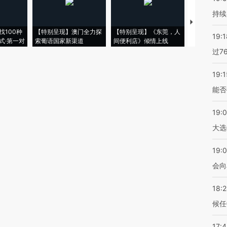
持续
【推广】走
找100种
【特别呈现】澳门全力探
【特别呈现】《东莞，人
会，让数智科
19:1
式·第一对
索葡语国家新渠道
间便利店》倾情上线
业
过7
19:1
能否
19:
大选
19:0
会向
18:
候任
17: