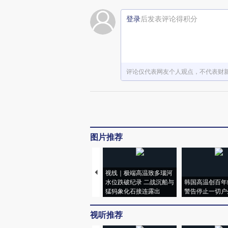
登录
后发表评论得积分
评论仅代表网友个人观点，不代表财
图片推荐
视线｜极端高温致多瑙河
水位跌破纪录 二战沉船与
韩国高温创百年
猛犸象化石接连露出
警告停止一切户
视听推荐