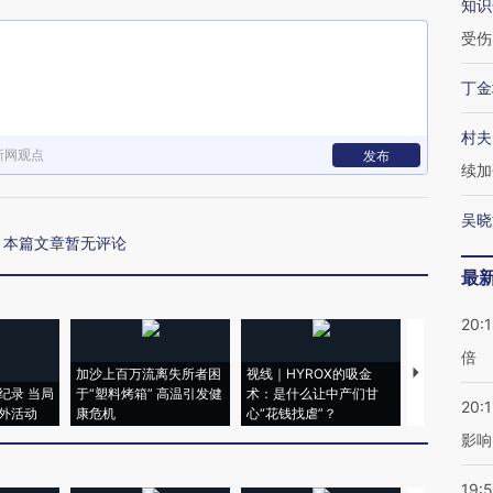
知识
受伤
丁金
村夫
新网观点
发布
续加
吴晓
本篇文章暂无评论
最
20:
倍
加沙上百万流离失所者困
视线｜HYROX的吸金
马航飞行员
纪录 当局
于“塑料烤箱” 高温引发健
术：是什么让中产们甘
粒摇头丸 尿
20:1
外活动
康危机
心“花钱找虐”？
毒品
影响
19:5