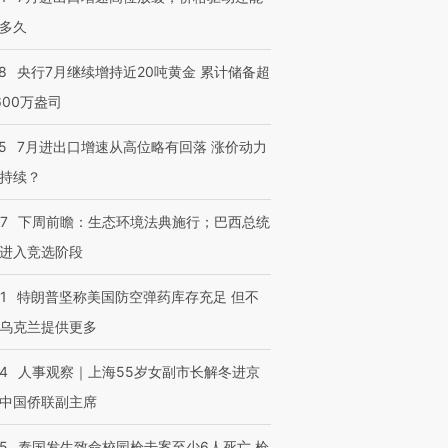
多久
进第四届链博
【商旅对话】华住集团
技“链”接产
【特别呈现】寻找100种
CFO：不靠规模取胜，华
【特别呈
8
央行7月继续增持近20吨黄金 累计储备超
有意思的生活方式·第三对
住三大增长引擎是什么？
有意思的
600万盎司
5
7月进出口增速从高位略有回落 涨价动力
持续？
07
下周前瞻：生态环境法典施行；巴西总统
进入竞选阶段
1
特朗普坚称美国防空弹药库存充足 但不
乌克兰提供更多
24
人事观察｜上海55岁女副市长解冬进京
中国侨联副主席
45
泰国发生致命校园枪击案至少6人死亡 枪