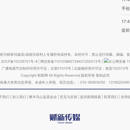
手祖
17:
提前
权为财新传媒及/或相关权利人专属所有或持有。未经许可，禁止进行转载、摘编、
京ICP备10026701号-8
|
网信算备110105862729401250013号
|
京公网安备 11
广播电视节目制作经营许可证：京第01015号
|
出版物经营许可证：第直100013号
Copyright 财新网 All Rights Reserved 版权所有 复制必究
害信息举报、未成年人举报、谣言信息）：010-85905050 13195200605 举报邮
于我们
|
加入我们
|
啄木鸟公益基金会
|
意见与反馈
|
提供新闻线索
|
联系我们
|
友情