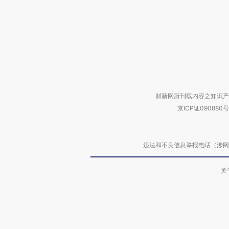
财新网所刊载内容之知识产
京ICP证090880号
违法和不良信息举报电话（涉网络暴力有
关