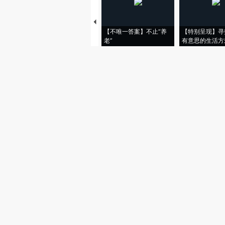
【不唯一答案】不止“养
【特别呈现】寻
老”
有意思的生活方