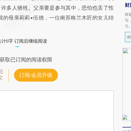
财
，许多人牺牲。父亲要是参与其中，恐怕也丢了性
财
同我的母亲莉莉•伍德，一位南苏格兰木匠的女儿结
写
引
共计0字 订阅后继续阅读
获取已订阅的阅读权限
员
订阅/会员升级
文