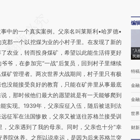
编
中的一个真实案例。父亲名叫莱斯利•哈罗德•
南约克郡一个以挖煤为业的小村子里。在发现了新的
“入
弃了农业，转而投身煤矿，希望以此能生活得更好
民潮
爷爷，在参加完“一战”后复员，回到村子里继续
特稿
名煤矿管理者。两次世界大战期间，村子里只有极
亲也没能接受良好的教育，只能在矿井里从事最底
金融
来说，那时候他们最大的愿望就是有一天能够爬到
金融
能实现。1939年，父亲应征入伍，随后被送到法
世界
来远征军在法国惨败，父亲又被送往苏格兰接受训
里，父亲遇到了我的母亲。同时，父亲也十分“幸
财新
疗养院休养。之所以说幸运，是因为后来苏格兰突