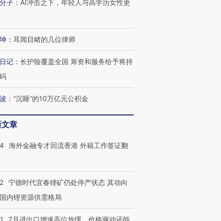
分子
：
AI冲击之下，年轻人与高学历女性更
坤
：
耳闻目睹的几位律师
日记
：
长护险覆盖全国 筹资和服务给予将持
码
波
：
“沉睡”的10万亿元公积金
新文章
14
海外金融专才回流香港 外籍工作签证翻
跨国走私7万
视线｜被称为“蟑螂”的印
视线｜“入侵”还是“人道危
检体内含3种
度Z世代 用街头抗争将教
机”？难民潮撕裂西班牙
秘鲁纳斯
2
宁德时代宜春锂矿仍处停产状态 其动向
育部长拱下台
飞地休达
13人遇难
国内锂资源供需格局
1
7月进出口增速高位放缓，价格驱动还能