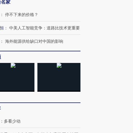
新名家
：
停不下来的价格？
恒
：
中美人工智能竞争：道路比技术更重要
：
海外能源供给缺口对中国的影响
频
客
：
多看少动