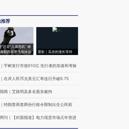
辑推荐
侵”还是“人道危机” 难
撕裂西班牙飞地休达
显影｜瓜农的漫长等待
｜
宇树发行市值610亿 先行者的加速和考验
｜
在岸人民币兑美元汇率连日升破6.75
我闻
｜
艾路明及多名股东被拘
｜
特朗普再签两份行政令限制出生公民权
周刊
｜
【封面报道】电力现货市场元年突进