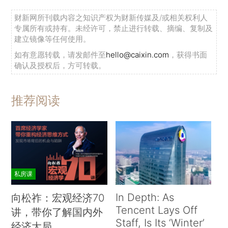
财新网所刊载内容之知识产权为财新传媒及/或相关权利人
专属所有或持有。未经许可，禁止进行转载、摘编、复制及
建立镜像等任何使用。
如有意愿转载，请发邮件至
hello@caixin.com
，获得书面
确认及授权后，方可转载。
推荐阅读
私房课
In Depth: As
向松祚：宏观经济70
Tencent Lays Off
讲，带你了解国内外
Staff, Is Its ‘Winter’
经济大局