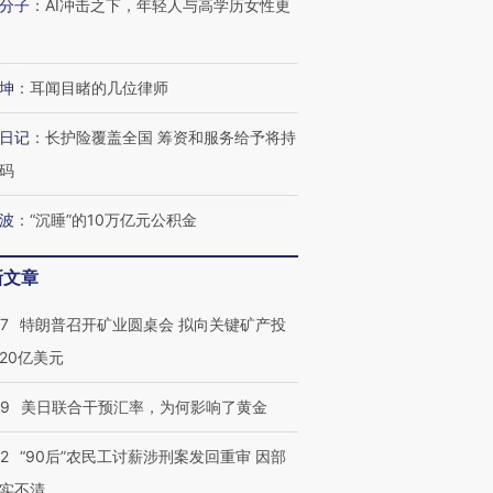
分子
：
AI冲击之下，年轻人与高学历女性更
坤
：
耳闻目睹的几位律师
进第四届链博
【商旅对话】华住集团
日记
：
长护险覆盖全国 筹资和服务给予将持
技“链”接产
【特别呈现】寻找100种
CFO：不靠规模取胜，华
【特别呈
有意思的生活方式·第三对
住三大增长引擎是什么？
有意思的
码
波
：
“沉睡”的10万亿元公积金
新文章
57
特朗普召开矿业圆桌会 拟向关键矿产投
20亿美元
09
美日联合干预汇率，为何影响了黄金
32
“90后”农民工讨薪涉刑案发回重审 因部
实不清