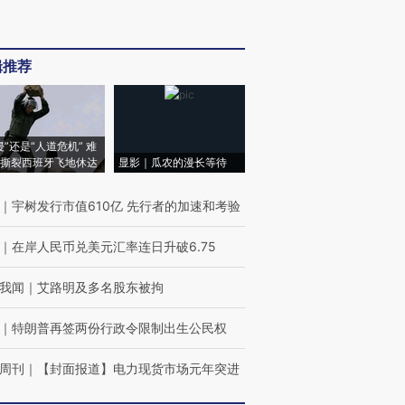
辑推荐
侵”还是“人道危机” 难
撕裂西班牙飞地休达
显影｜瓜农的漫长等待
｜
宇树发行市值610亿 先行者的加速和考验
｜
在岸人民币兑美元汇率连日升破6.75
我闻
｜
艾路明及多名股东被拘
｜
特朗普再签两份行政令限制出生公民权
周刊
｜
【封面报道】电力现货市场元年突进