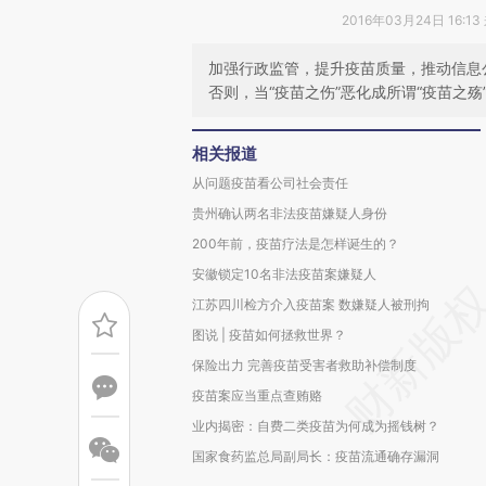
2016年03月24日 16:1
加强行政监管，提升疫苗质量，推动信息
否则，当“疫苗之伤”恶化成所谓“疫苗之
相关报道
从问题疫苗看公司社会责任
贵州确认两名非法疫苗嫌疑人身份
200年前，疫苗疗法是怎样诞生的？
安徽锁定10名非法疫苗案嫌疑人
江苏四川检方介入疫苗案 数嫌疑人被刑拘
图说 | 疫苗如何拯救世界？
保险出力 完善疫苗受害者救助补偿制度
疫苗案应当重点查贿赂
业内揭密：自费二类疫苗为何成为摇钱树？
国家食药监总局副局长：疫苗流通确存漏洞