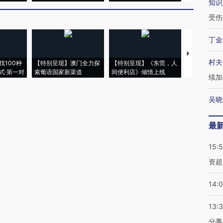
知识
受伤
丁金
【推广】走
村夫
找100种
【特别呈现】澳门全力探
【特别呈现】《东莞，人
会，让数智科
式·第一对
索葡语国家新渠道
间便利店》倾情上线
业
续加
吴晓
最
15:
资超
14:
13:
分事