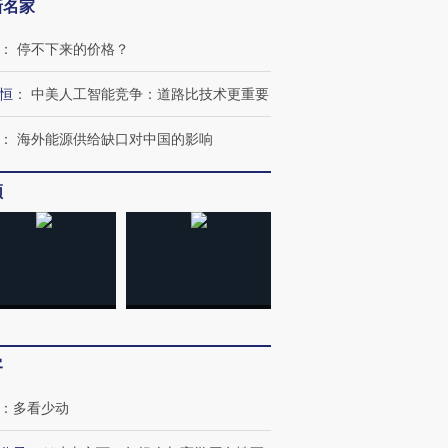
新名家
：
停不下来的价格？
恒
：
中美人工智能竞争：道路比技术更重要
：
海外能源供给缺口对中国的影响
频
客
跨国走私7万
视线｜被称为“蟑螂”的印
视线｜“入侵”还是“人道危
：
多看少动
检体内含3种
度Z世代 用街头抗争将教
机”？难民潮撕裂西班牙
秘鲁纳斯
育部长拱下台
飞地休达
13人遇难