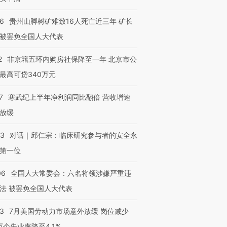
36
贵州山脚树矿难致16人死亡近三年 矿长
被罢免全国人大代表
2
非京籍五环内购房社保降至一年 北京市公
最高可贷340万元
7
寒武纪上半年净利润同比翻倍 营收增速
放缓
53
对话｜邱仁宗：临床研究参与者的安全永
第一位
06
全国人大常委会：六名将领涉嫌严重违
法 被罢免全国人大代表
43
7月美国劳动力市场意外放缓 岗位减少
3万个失业率降至4.1%