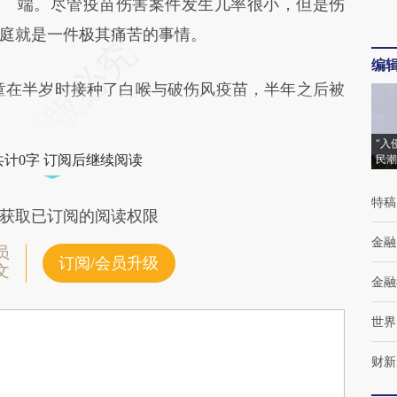
端。尽管疫苗伤害案件发生几率很小，但是伤
庭就是一件极其痛苦的事情。
编
童在半岁时接种了白喉与破伤风疫苗，半年之后被
“入
共计0字 订阅后继续阅读
民潮
特稿
获取已订阅的阅读权限
金融
员
订阅/会员升级
文
金融
世界
财新