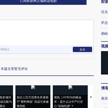
订阅财新网主编精选电邮
财
伍戈
罗志
易峘
视
新网观点
发布
本篇文章暂无评论
博
致多瑙河
加沙上百万流离失所者困
视线｜HYROX的吸金
马航飞行员
唐涯
二战沉船与
于“塑料烤箱” 高温引发健
术：是什么让中产们甘
粒摇头丸 尿
露出
康危机
心“花钱找虐”？
毒品