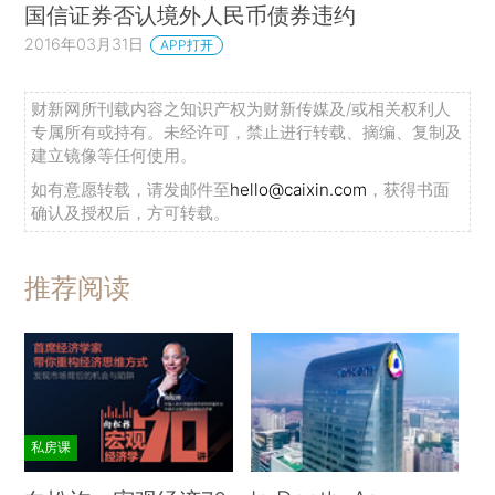
国信证券否认境外人民币债券违约
2016年03月31日
APP打开
财新网所刊载内容之知识产权为财新传媒及/或相关权利人
专属所有或持有。未经许可，禁止进行转载、摘编、复制及
建立镜像等任何使用。
如有意愿转载，请发邮件至
hello@caixin.com
，获得书面
确认及授权后，方可转载。
推荐阅读
私房课