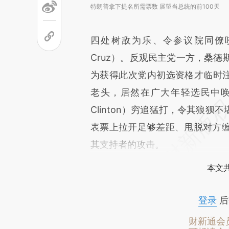
特朗普拿下提名所需票数 展望当总统的前100天
四处树敌为乐、令参议院同僚
Cruz）。反观民主党一方，桑德斯（
为获得此次党内初选资格才临时注
老头，居然在广大年轻选民中唤起
Clinton）穷追猛打，令其狼
表票上拉开足够差距、甩脱对方
其支持者的攻击。
本文
登录
后
财新通会