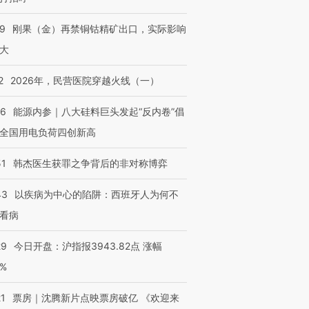
09
刚果（金）再禁铜钴精矿出口，实际影响
大
2
2026年，民营医院穿越火线（一）
06
能源内参｜八大硅料巨头发起“反内卷”倡
全国用电负荷四创新高
51
韩杰医生获罪之争背后的非对称博弈
43
以疾病为中心的陷阱：西班牙人为何不
看病
29
今日开盘：沪指报3943.82点 涨幅
0%
21
票房｜沈腾新片点映票房破亿 《欢迎来