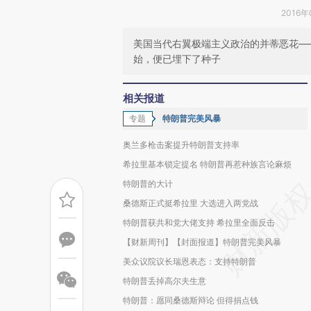
2016年
美国当代右翼极端主义政治的并蒂恶花——
始，便已埋下了种子
相关报道
专题
特朗普完美风暴
奥兰多枪击案提升特朗普支持率
希拉里基本锁定提名 特朗普再惹种族言论麻烦
特朗普的大计
桑德斯正式挺希拉里 大选进入两党战
特朗普获共和党大佬支持 希拉里全面反击
【财新周刊】【封面报道】特朗普完美风暴
美众议院议长瑞恩表态：支持特朗普
特朗普丢掉高尔夫生意
特朗普：愿同桑德斯辩论 但得捐点钱