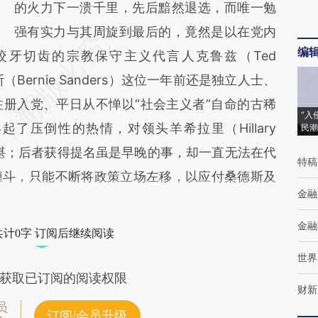
的火力下一溃千里，先后黯然退选，而唯一勉
强有实力与其周旋到最后的，竟然是以在党内
编
咬牙切齿的宗教保守主义代言人克鲁兹（Ted
Bernie Sanders）这位一年前还是独立人士、
册入党、平日从不惮以“社会主义者”自命的古稀
“入
了压倒性的热情，对领头羊希拉里（Hillary
民潮
狈不堪；后者获得提名虽是早晚的事，却一直无法在代
特稿
缠斗，只能不断将政策立场左移，以应付桑德斯及
金融
金融
共计0字 订阅后继续阅读
世界
获取已订阅的阅读权限
财新
员
订阅/会员升级