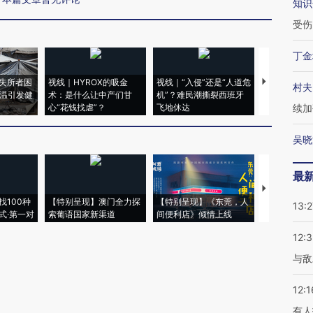
知识
受伤
丁金
失所者困
视线｜HYROX的吸金
视线｜“入侵”还是“人道危
视线｜被称为
村夫
高温引发健
术：是什么让中产们甘
机”？难民潮撕裂西班牙
度Z世代 用
心“花钱找虐”？
飞地休达
育部长拱下
续加
吴晓
最
【推广】走
找100种
【特别呈现】澳门全力探
【特别呈现】《东莞，人
会，让数智科
13:2
式·第一对
索葡语国家新渠道
间便利店》倾情上线
业
12:3
与敌
12:1
有人