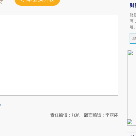
文
财
财
写
引
暴
责任编辑：张帆 | 版面编辑：李丽莎