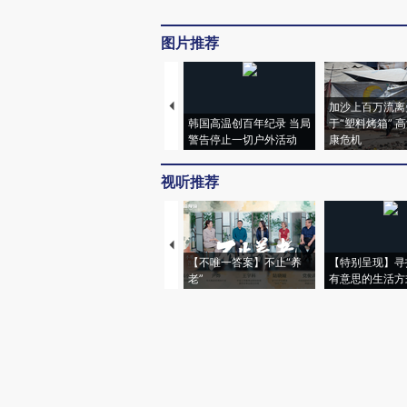
图片推荐
加沙上百万流离
韩国高温创百年纪录 当局
于“塑料烤箱” 
警告停止一切户外活动
康危机
视听推荐
【不唯一答案】不止“养
【特别呈现】寻
老”
有意思的生活方