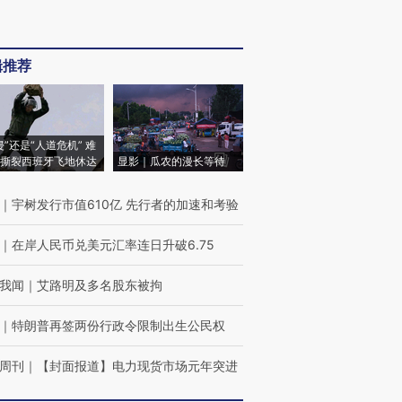
辑推荐
侵”还是“人道危机” 难
撕裂西班牙飞地休达
显影｜瓜农的漫长等待
｜
宇树发行市值610亿 先行者的加速和考验
｜
在岸人民币兑美元汇率连日升破6.75
我闻
｜
艾路明及多名股东被拘
｜
特朗普再签两份行政令限制出生公民权
周刊
｜
【封面报道】电力现货市场元年突进