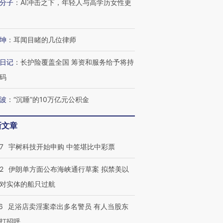
分子
：
AI冲击之下，年轻人与高学历女性更
坤
：
耳闻目睹的几位律师
“蟑螂”的印
湖北宜昌局部短时降雨
视线｜火箭残骸撞月球的
一周天下
日记
：
长护险覆盖全国 筹资和服务给予将持
街头抗争将教
128毫米 紧急转移近
背后：太空垃圾与
枪杀8人
台
码
4000人
SpaceX的万亿帝国
民涌入西
波
：
“沉睡”的10万亿元公积金
新文章
进第四届链博
【商旅对话】华住集团
技“链”接产
【特别呈现】寻找100种
CFO：不靠规模取胜，华
【特别呈
7
宇树科技开始申购 中签堪比中彩票
有意思的生活方式·第三对
住三大增长引擎是什么？
有意思的
2
伊朗单方面公布海峡通行草案 拟禁美以
对实体的船只过航
6
足浴店卖淫案牵出多名警员 有人当股东
打招呼