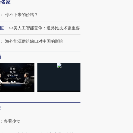
新名家
：
停不下来的价格？
恒
：
中美人工智能竞争：道路比技术更重要
：
海外能源供给缺口对中国的影响
频
客
：
多看少动