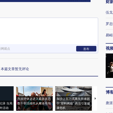
财
伍戈
罗志
易峘
视
新网观点
发布
本篇文章暂无评论
博
西班牙休达进入紧急状态
加沙上百万流离失所者困
马航飞行员
唐涯
纪录 当局
数千非法移民从摩洛哥闯
于“塑料烤箱” 高温引发健
粒摇头丸 尿
外活动
入
康危机
毒品