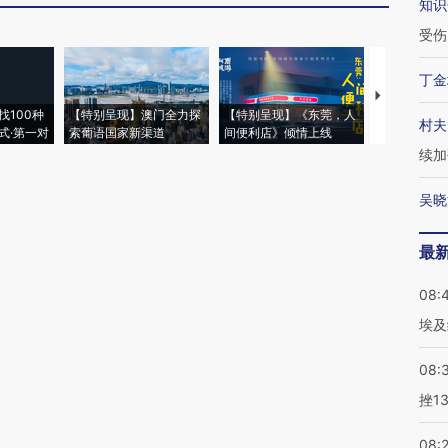
知识
受伤
丁金
【推广】走
找100种
【特别呈现】澳门全力探
【特别呈现】《东莞，人
会，让数智科
村夫
式·第一对
索葡语国家新渠道
间便利店》倾情上线
业
续加
吴晓
最
08:
埃及
08:
挫1
08: