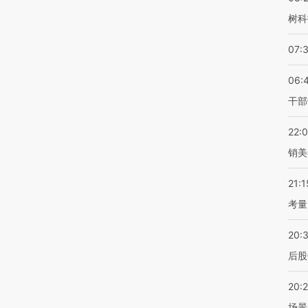
树科
07:
06:
干部
22:
销美
21:1
考量
20:
后股
20:
场景