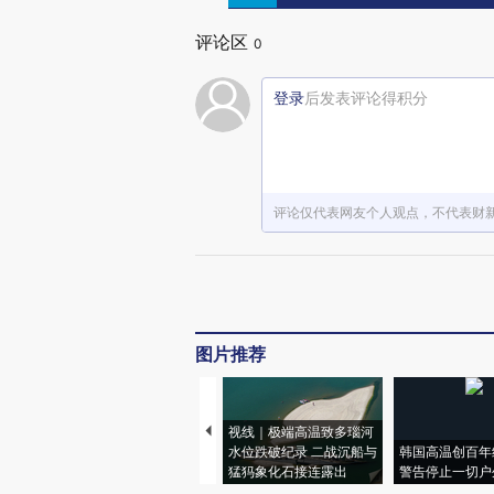
评论区
0
登录
后发表评论得积分
评论仅代表网友个人观点，不代表财
图片推荐
视线｜极端高温致多瑙河
水位跌破纪录 二战沉船与
韩国高温创百年
猛犸象化石接连露出
警告停止一切户