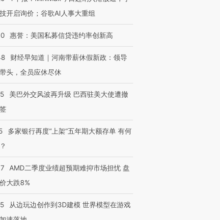
技开启询价；谷歌AI人事大重组
30
惠誉：美国私募信贷违约率创新高
48
财经早知道｜河南带薪休假新政：领导
带头，全员应休尽休
05
美巴外交风波再升级 巴西驻美大使遭撤
签
5
多家银行再度“上架”五年期大额存单 有何
？
37
AMD二季度业绩超预期难抑市场担忧 盘
价大跌8%
25
从边玩边创作到3D建模 世界模型在游戏
加速落地