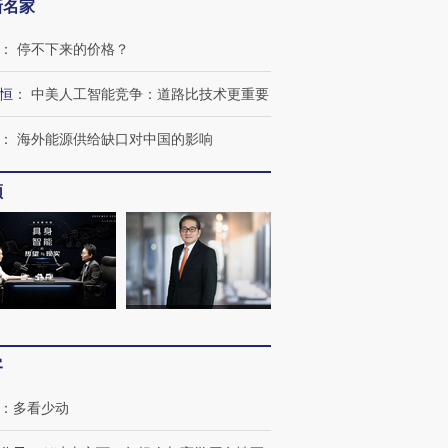
新名家
：
停不下来的价格？
恒
：
中美人工智能竞争：道路比技术更重要
：
海外能源供给缺口对中国的影响
频
客
跨国走私7万
视线｜HY
：
多看少动
检体内含3种
泽连斯基密集出访美英 索
秘鲁纳斯卡观光飞机坠毁
术：是什
要防空导弹“救急”
13人遇难
心“花钱找