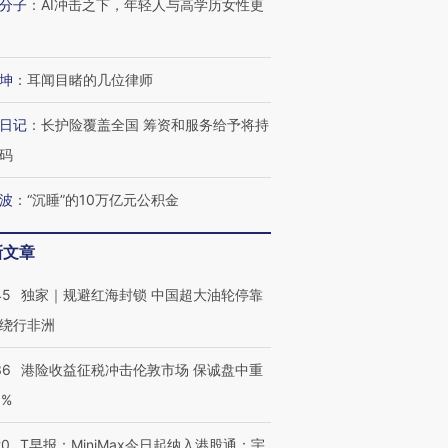
分子
：
AI冲击之下，年轻人与高学历女性更
坤
：
耳闻目睹的几位律师
进第四届链博
【商旅对话】华住集团
技“链”接产
【特别呈现】寻找100种
CFO：不靠规模取胜，华
【特别呈
日记
：
长护险覆盖全国 筹资和服务给予将持
有意思的生活方式·第三对
住三大增长引擎是什么？
有意思的
码
波
：
“沉睡”的10万亿元公积金
新文章
45
独家｜规避红海封锁 中国超大油轮停靠
绕行非洲
36
港险收益征税冲击伦敦市场 保诚盘中重
3%
20
T早报：MiniMax今日起纳入港股通；宇