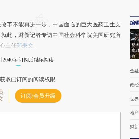
编
改革不能再进一步，中国面临的巨大医药卫生支
，就此，财新记者专访中国社会科学院美国研究所
心主任
郑秉文
。
视线
度Z
台
2040字 订阅后继续阅读
金融
获取已订阅的阅读权限
政经
员
订阅/会员升级
文
世界
地产
财新