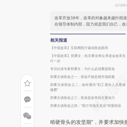
2016年
改革开放38年，改革的对象越来越扑朔
在领导体制内部，阻力就是我们自己，改
相关报道
【中国改革】互联网医疗撬动医改困局
【中国改革】郑秉文：机关事业单位养老金改革先
行一步
专访社保专家郑秉文：为什么必须重提医改
郑秉文谈医改之一：医改不能忽视市场因素
郑秉文谈医改之二：如何看待“职工退休人员医保
缴费”
郑秉文谈医改之三：医保是改革的主要动力
郑秉文谈医改之四：“医疗市场失灵说”明显错误
啃硬骨头的攻坚期”，并要求加快