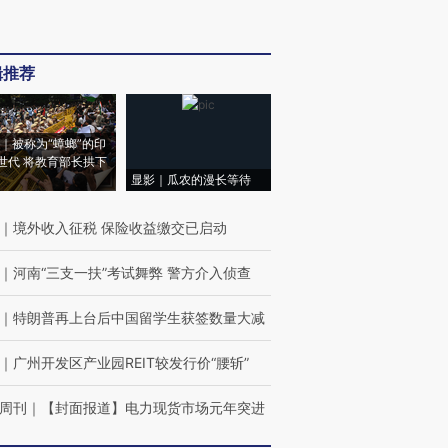
辑推荐
｜被称为“蟑螂”的印
世代 将教育部长拱下
显影｜瓜农的漫长等待
｜
境外收入征税 保险收益缴交已启动
｜
河南“三支一扶”考试舞弊 警方介入侦查
｜
特朗普再上台后中国留学生获签数量大减
｜
广州开发区产业园REIT较发行价“腰斩”
周刊
｜
【封面报道】电力现货市场元年突进