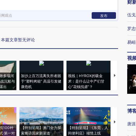
财
伍戈
新网观点
发布
罗志
本篇文章暂无评论
易峘
视
致多瑙河
加沙上百万流离失所者困
视线｜HYROX的吸金
马航飞行员
二战沉船与
于“塑料烤箱” 高温引发健
术：是什么让中产们甘
粒摇头丸 尿
露出
康危机
心“花钱找虐”？
毒品
博
【推广】走
唐涯
找100种
【特别呈现】澳门全力探
【特别呈现】《东莞，人
会，让数智科
式·第一对
索葡语国家新渠道
间便利店》倾情上线
业