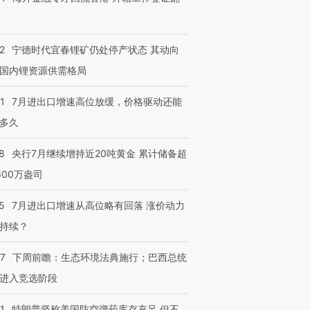
2
宁德时代宜春锂矿仍处停产状态 其动向
国内锂资源供需格局
1
7月进出口增速高位放缓，价格驱动还能
多久
8
央行7月继续增持近20吨黄金 累计储备超
600万盎司
5
7月进出口增速从高位略有回落 涨价动力
持续？
07
下周前瞻：生态环境法典施行；巴西总统
进入竞选阶段
1
特朗普坚称美国防空弹药库存充足 但不