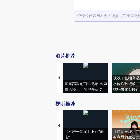
评论仅代表网友个人观点，不代表财
图片推荐
视线｜极端高温
韩国高温创百年纪录 当局
水位跌破纪录 
警告停止一切户外活动
猛犸象化石接连
视听推荐
【不唯一答案】不止“养
【特别呈现】寻
老”
有意思的生活方