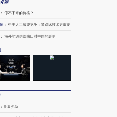
新名家
：
停不下来的价格？
恒
：
中美人工智能竞争：道路比技术更重要
：
海外能源供给缺口对中国的影响
频
跨国走私7万
视线｜被称为“蟑螂”的印
视线｜“入侵”还是“人道危
检体内含3种
度Z世代 用街头抗争将教
机”？难民潮撕裂西班牙
秘鲁纳斯
育部长拱下台
飞地休达
13人遇难
客
进第四届链博
【商旅对话】华住集团
：
多看少动
技“链”接产
【特别呈现】寻找100种
CFO：不靠规模取胜，华
【特别呈
有意思的生活方式·第三对
住三大增长引擎是什么？
有意思的