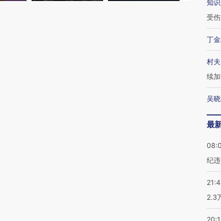
知识
受伤
丁金
村夫
续加
吴晓
最
08:
纪违
21:
2.
20: