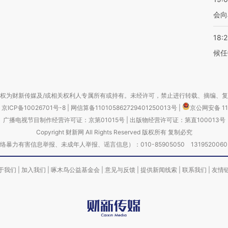
会向
18:
候任
权为财新传媒及/或相关权利人专属所有或持有。未经许可，禁止进行转载、摘编、
京ICP备10026701号-8
|
网信算备110105862729401250013号
|
京公网安备 11
广播电视节目制作经营许可证：京第01015号
|
出版物经营许可证：第直100013号
Copyright 财新网 All Rights Reserved 版权所有 复制必究
害信息举报、未成年人举报、谣言信息）：010-85905050 13195200605 举报邮
于我们
|
加入我们
|
啄木鸟公益基金会
|
意见与反馈
|
提供新闻线索
|
联系我们
|
友情