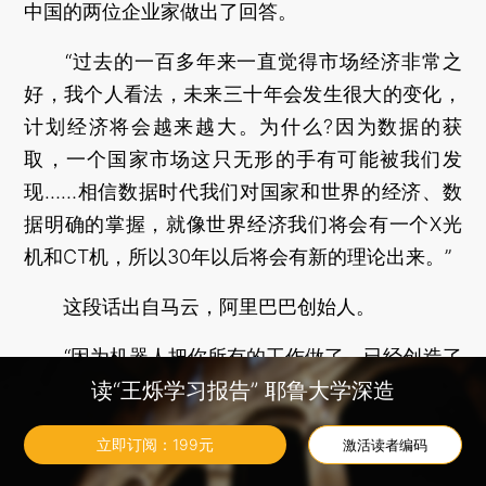
中国的两位企业家做出了回答。
“过去的一百多年来一直觉得市场经济非常之
好，我个人看法，未来三十年会发生很大的变化，
计划经济将会越来越大。为什么?因为数据的获
取，一个国家市场这只无形的手有可能被我们发
现……相信数据时代我们对国家和世界的经济、数
据明确的掌握，就像世界经济我们将会有一个X光
机和CT机，所以30年以后将会有新的理论出来。”
这段话出自马云，阿里巴巴创始人。
“因为机器人把你所有的工作做了，已经创造了
读“王烁学习报告” 耶鲁大学深造
巨大的财富，人类可以享受，或者可以做点艺术性
的、哲学上的东西。国家可以将财富分配给所有
立即订阅：
199
元
激活读者编码
人，没有穷人和富人之分。 ”