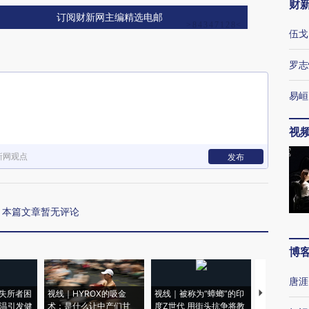
财
订阅财新网主编精选电邮
伍戈
罗志
易峘
视
新网观点
发布
本篇文章暂无评论
博
唐涯
失所者困
视线｜HYROX的吸金
视线｜被称为“蟑螂”的印
视线｜“入侵
高温引发健
术：是什么让中产们甘
度Z世代 用街头抗争将教
机”？难民潮