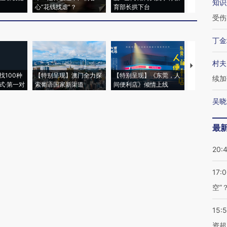
知识
心“花钱找虐”？
育部长拱下台
飞地休达
受伤
丁金
村夫
【推广】走
找100种
【特别呈现】澳门全力探
【特别呈现】《东莞，人
会，让数智科
续加
式·第一对
索葡语国家新渠道
间便利店》倾情上线
业
吴晓
最
20:
17:
空”
15:
资超