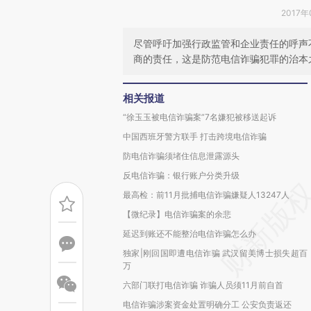
2017年
尽管呼吁加强行政监管和企业责任的呼声
商的责任，这是防范电信诈骗犯罪的治本
相关报道
“徐玉玉被电信诈骗案”7名嫌犯被移送起诉
中国西班牙警方联手 打击跨境电信诈骗
防电信诈骗须堵住信息泄露源头
反电信诈骗：银行账户分类升级
最高检：前11月批捕电信诈骗嫌疑人13247人
【微纪录】电信诈骗案的余悲
延迟到账还不能整治电信诈骗怎么办
独家|刚回国即遭电信诈骗 武汉留美博士损失超百
万
六部门联打电信诈骗 诈骗人员须11月前自首
电信诈骗涉案资金处置明确分工 公安负责返还