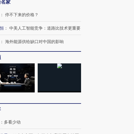
新名家
：
停不下来的价格？
恒
：
中美人工智能竞争：道路比技术更重要
：
海外能源供给缺口对中国的影响
频
客
：
多看少动
”还是“人道危
湖北宜昌局部短时降雨
哈尔滨遭遇短时极端强降
撕裂西班牙
128毫米 紧急转移近
雨 3小时累计雨量超80毫
秘鲁纳斯