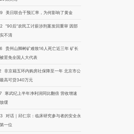
09
美日联合干预汇率，为何影响了黄金
32
“90后”农民工讨薪涉刑案发回重审 因部
实不清
36
贵州山脚树矿难致16人死亡近三年 矿长
被罢免全国人大代表
2
非京籍五环内购房社保降至一年 北京市公
最高可贷340万元
7
寒武纪上半年净利润同比翻倍 营收增速
放缓
53
对话｜邱仁宗：临床研究参与者的安全永
第一位