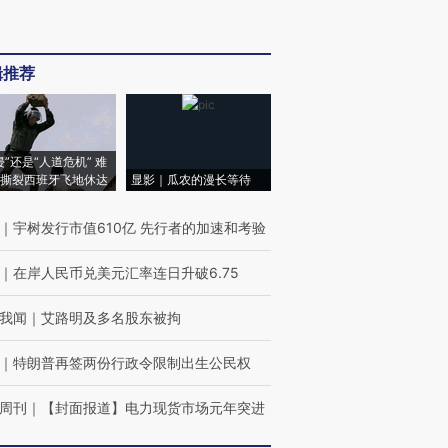
辑推荐
侵”还是“人道危机” 难
撕裂西班牙飞地休达
显影｜瓜农的漫长等待
｜
宇树发行市值610亿 先行者的加速和考验
｜
在岸人民币兑美元汇率连日升破6.75
我闻
｜
艾路明及多名股东被拘
｜
特朗普再签两份行政令限制出生公民权
周刊
｜
【封面报道】电力现货市场元年突进