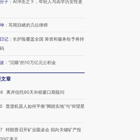
分子
：
AI冲击之下，年轻人与高学历女性更
4000人
米
13人遇难
坤
：
耳闻目睹的几位律师
日记
：
长护险覆盖全国 筹资和服务给予将持
进第四届链博
【商旅对话】华住集团
技“链”接产
【特别呈现】寻找100种
CFO：不靠规模取胜，华
【特别呈
码
有意思的生活方式·第三对
住三大增长引擎是什么？
有意思的
波
：
“沉睡”的10万亿元公积金
新文章
46
离岸信托90天补税窗口期疑问
00
普渡机器人如何平衡“脚踏实地”与“仰望星
？
57
特朗普召开矿业圆桌会 拟向关键矿产投
20亿美元