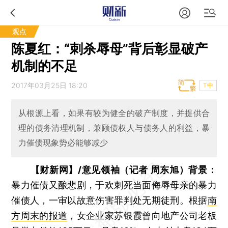
观点
陈夏红：“刺杀辱母”背后彰显破产
机制的不足
2017年03月25日 18:20
T中
从根源上看，如果有较为健全的破产制度，并提供合
理的债务清理机制，兼顾债权人与债务人的利益，暴
力催债现象势必能够减少
【财新网】/意见领袖（记者 周东旭）背景：
暴力催债又酿悲剧，于欢刺死当面侮辱母亲的暴力
催债人，一审以故意伤害罪判处无期徒刑。根据
南
方周末的报道
，女企业家苏银霞曾向地产公司老板