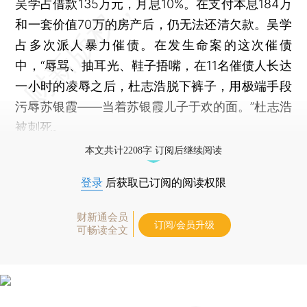
吴学占借款135万元，月息10%。在支付本息184万
和一套价值70万的房产后，仍无法还清欠款。吴学
占多次派人暴力催债。在发生命案的这次催债
中，“辱骂、抽耳光、鞋子捂嘴，在11名催债人长达
一小时的凌辱之后，杜志浩脱下裤子，用极端手段
污辱苏银霞——当着苏银霞儿子于欢的面。”杜志浩
被刺死。
本文共计2208字 订阅后继续阅读
登录
后获取已订阅的阅读权限
财新通会员
订阅/会员升级
可畅读全文