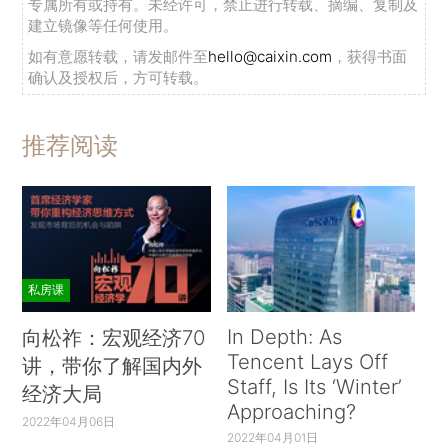
专属所有或持有。未经许可，禁止进行转载、摘编、复制及
建立镜像等任何使用。
如有意愿转载，请发邮件至
hello@caixin.com
，获得书面
确认及授权后，方可转载。
推荐阅读
私房课
In Depth: As
向松祚：宏观经济70
Tencent Lays Off
讲，带你了解国内外
Staff, Is Its ‘Winter’
经济大局
Approaching?
2022年04月06日
2022年04月01日