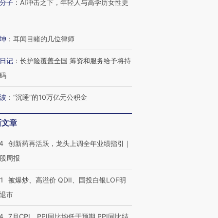
分子
：
AI冲击之下，年轻人与高学历女性更
坤
：
耳闻目睹的几位律师
进第四届链博
【商旅对话】华住集团
技“链”接产
【特别呈现】寻找100种
CFO：不靠规模取胜，华
【特别呈
日记
：
长护险覆盖全国 筹资和服务给予将持
有意思的生活方式·第三对
住三大增长引擎是什么？
有意思的
码
波
：
“沉睡”的10万亿元公积金
新文章
4
创新药再活跃，龙头上调全年业绩指引｜
股周报
1
被爆炒、高溢价 QDII、国投白银LOF明
退市
4
7月CPI、PPI同比均低于预期 PPI同比结