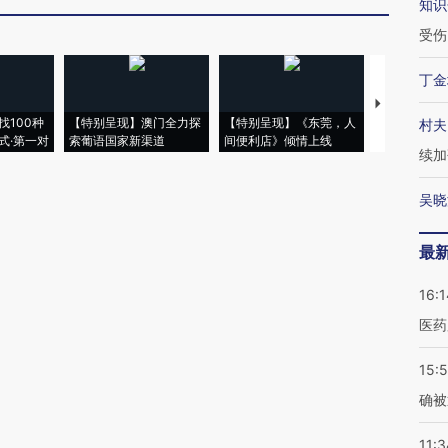
知识
受伤
丁金
【推广】走
找100种
【特别呈现】澳门全力探
【特别呈现】《东莞，人
会，让数智科
村夫
式·第一对
索葡语国家新渠道
间便利店》倾情上线
业
续加
吴晓
最
16:1
医药
15:5
确被
11:3