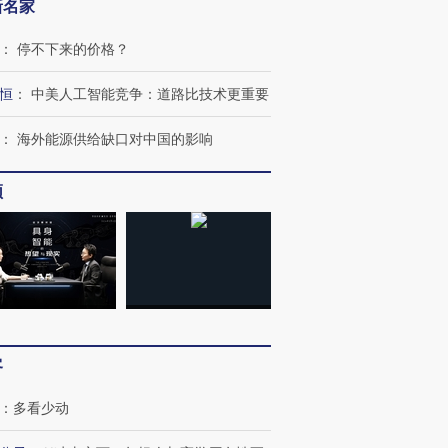
新名家
：
停不下来的价格？
恒
：
中美人工智能竞争：道路比技术更重要
：
海外能源供给缺口对中国的影响
频
客
”还是“人道危
湖北宜昌局部短时降雨
哈尔滨遭遇短时极端强降
：
多看少动
撕裂西班牙
128毫米 紧急转移近
雨 3小时累计雨量超80毫
秘鲁纳斯
4000人
米
13人遇难