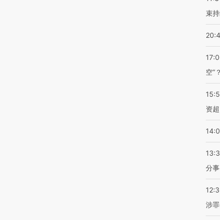
束持
20:
17:
空”
15:
资超
14:
13:
分事
12:
涉罪