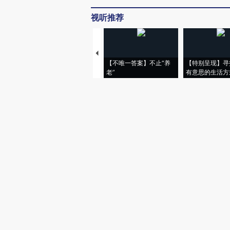
视听推荐
【不唯一答案】不止“养
【特别呈现】寻
老”
有意思的生活方