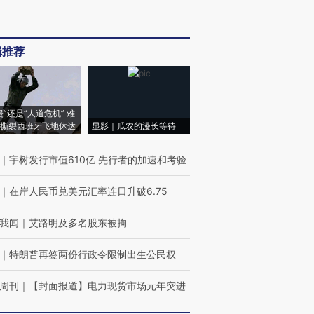
辑推荐
侵”还是“人道危机” 难
撕裂西班牙飞地休达
显影｜瓜农的漫长等待
｜
宇树发行市值610亿 先行者的加速和考验
｜
在岸人民币兑美元汇率连日升破6.75
我闻
｜
艾路明及多名股东被拘
｜
特朗普再签两份行政令限制出生公民权
周刊
｜
【封面报道】电力现货市场元年突进