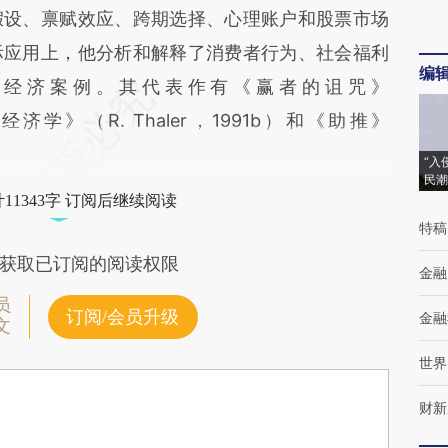
假设、禀赋效应、跨期选择、心理账户和股票市场
际应用上，他分析和解释了消费者行为、社会福利
编
为经济案例。其代表作有《赢者的诅咒》
理性经济学》（R. Thaler，1991b）和《助推》
等。
“入
民潮
11343字 订阅后继续阅读
特稿
获取已订阅的阅读权限
金融
员
订阅/会员升级
金融
文
世界
财新