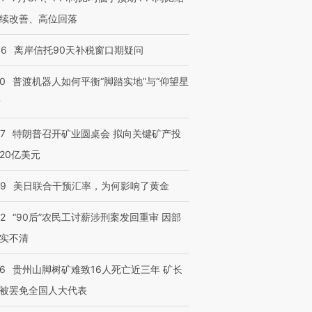
续改善、高位回落
46
离岸信托90天补税窗口期疑问
00
普渡机器人如何平衡“脚踏实地”与“仰望星
？
57
特朗普召开矿业圆桌会 拟向关键矿产投
20亿美元
09
美日联合干预汇率，为何影响了黄金
32
“90后”农民工讨薪涉刑案发回重审 因部
实不清
36
贵州山脚树矿难致16人死亡近三年 矿长
被罢免全国人大代表