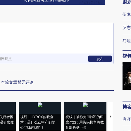
财
伍戈
罗志
易峘
视
新网观点
发布
本篇文章暂无评论
博
失所者困
视线｜HYROX的吸金
视线｜被称为“蟑螂”的印
视线｜“入侵
唐涯
高温引发健
术：是什么让中产们甘
度Z世代 用街头抗争将教
机”？难民潮
心“花钱找虐”？
育部长拱下台
飞地休达