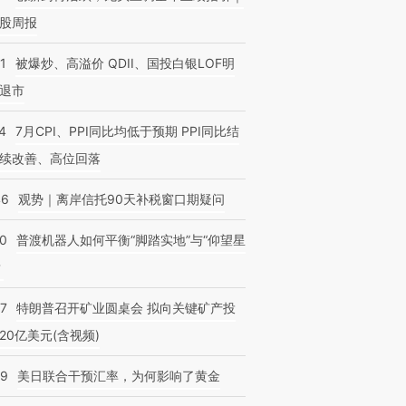
股周报
1
被爆炒、高溢价 QDII、国投白银LOF明
退市
4
7月CPI、PPI同比均低于预期 PPI同比结
续改善、高位回落
46
观势｜离岸信托90天补税窗口期疑问
00
普渡机器人如何平衡“脚踏实地”与“仰望星
？
57
特朗普召开矿业圆桌会 拟向关键矿产投
20亿美元(含视频)
09
美日联合干预汇率，为何影响了黄金