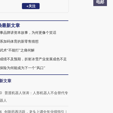
较多研究；拥有中国人民大学经济学与数
电邮
学双学士学位。
+关注
枭最新文章
事品牌讲资本故事，为何更像个笑话
系加码体育的新零售猜想
武术“不能打”之痛何解
成绩不及预期，折射冰雪产业发展成色不足
保险为何能成为下一个“风口”
新文章
00
普渡机器人张涛：人形机器人不会替代专
器人
4
创新药再活跃，龙头上调全年业绩指引｜