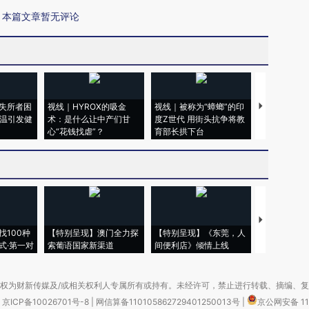
本篇文章暂无评论
失所者困
视线｜HYROX的吸金
视线｜被称为“蟑螂”的印
视线｜“入侵
高温引发健
术：是什么让中产们甘
度Z世代 用街头抗争将教
机”？难民潮
心“花钱找虐”？
育部长拱下台
飞地休达
【推广】走
找100种
【特别呈现】澳门全力探
【特别呈现】《东莞，人
会，让数智科
式·第一对
索葡语国家新渠道
间便利店》倾情上线
业
权为财新传媒及/或相关权利人专属所有或持有。未经许可，禁止进行转载、摘编、
京ICP备10026701号-8
|
网信算备110105862729401250013号
|
京公网安备 11