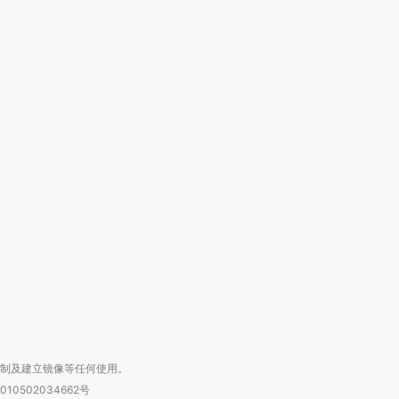
”还是“人道危
湖北宜昌局部短时降雨
哈尔滨遭遇短时极端强降
撕裂西班牙
128毫米 紧急转移近
雨 3小时累计雨量超80毫
秘鲁纳斯
4000人
米
13人遇难
进第四届链博
【商旅对话】华住集团
技“链”接产
【特别呈现】寻找100种
CFO：不靠规模取胜，华
【特别呈
有意思的生活方式·第三对
住三大增长引擎是什么？
有意思的
复制及建立镜像等任何使用。
010502034662号