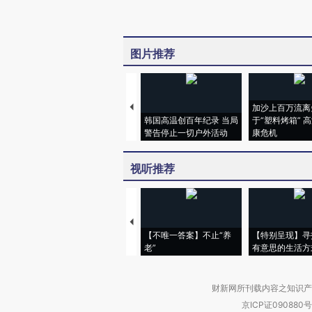
图片推荐
加沙上百万流离
韩国高温创百年纪录 当局
于“塑料烤箱” 
警告停止一切户外活动
康危机
视听推荐
【不唯一答案】不止“养
【特别呈现】寻
老”
有意思的生活方
财新网所刊载内容之知识产
京ICP证090880号