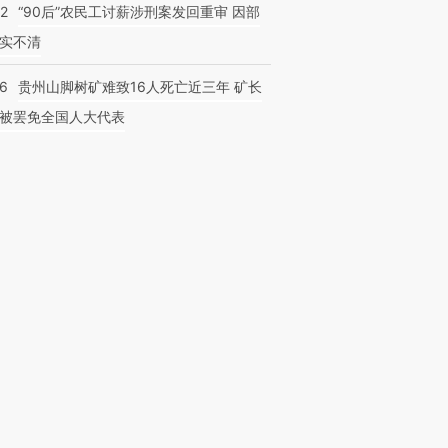
32
“90后”农民工讨薪涉刑案发回重审 因部
实不清
36
贵州山脚树矿难致16人死亡近三年 矿长
被罢免全国人大代表