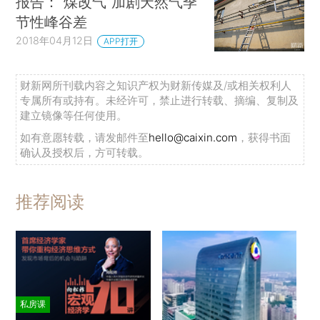
报告：“煤改气”加剧天然气季
节性峰谷差
2018年04月12日
APP打开
财新网所刊载内容之知识产权为财新传媒及/或相关权利人
专属所有或持有。未经许可，禁止进行转载、摘编、复制及
建立镜像等任何使用。
如有意愿转载，请发邮件至
hello@caixin.com
，获得书面
确认及授权后，方可转载。
推荐阅读
私房课