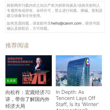
财新网所刊载内容之知识产权为财新传媒及/或相关权利人
专属所有或持有。未经许可，禁止进行转载、摘编、复制及
建立镜像等任何使用。
如有意愿转载，请发邮件至
hello@caixin.com
，获得书面
确认及授权后，方可转载。
推荐阅读
私房课
In Depth: As
向松祚：宏观经济70
Tencent Lays Off
讲，带你了解国内外
Staff, Is Its ‘Winter’
经济大局