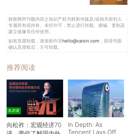
财新网所刊载内容之知识产权为财新传媒及/或相关权利人
专属所有或持有。未经许可，禁止进行转载、摘编、复制及
建立镜像等任何使用。
如有意愿转载，请发邮件至
hello@caixin.com
，获得书面
确认及授权后，方可转载。
推荐阅读
私房课
In Depth: As
向松祚：宏观经济70
Tencent Lays Off
讲，带你了解国内外