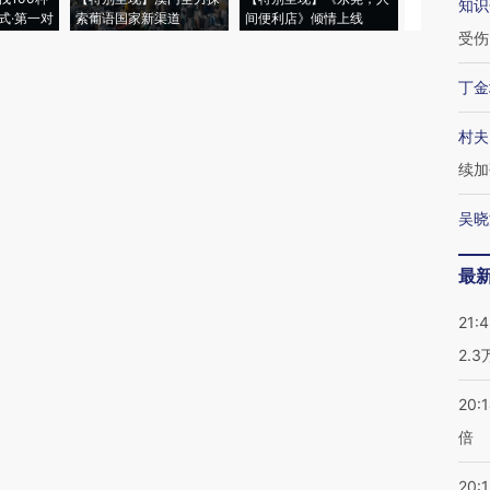
知识
式·第一对
索葡语国家新渠道
间便利店》倾情上线
业
受伤
丁金
村夫
续加
吴晓
最
21:
2.
20:
倍
20:1