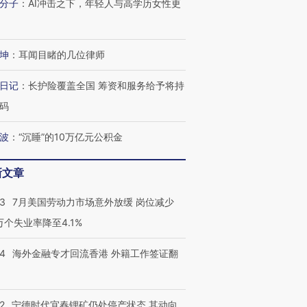
分子
：
AI冲击之下，年轻人与高学历女性更
有意思的生活方式·第三对
住三大增长引擎是什么？
有意思的
坤
：
耳闻目睹的几位律师
日记
：
长护险覆盖全国 筹资和服务给予将持
码
波
：
“沉睡”的10万亿元公积金
新文章
43
7月美国劳动力市场意外放缓 岗位减少
3万个失业率降至4.1%
14
海外金融专才回流香港 外籍工作签证翻
2
宁德时代宜春锂矿仍处停产状态 其动向