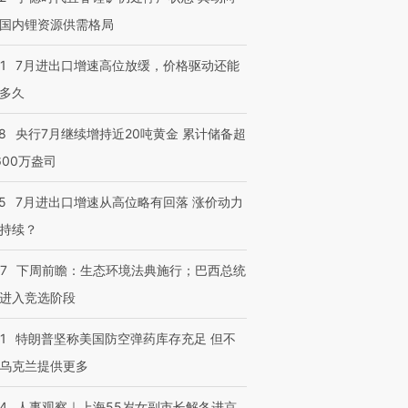
国内锂资源供需格局
1
7月进出口增速高位放缓，价格驱动还能
多久
8
央行7月继续增持近20吨黄金 累计储备超
600万盎司
5
7月进出口增速从高位略有回落 涨价动力
持续？
07
下周前瞻：生态环境法典施行；巴西总统
进入竞选阶段
1
特朗普坚称美国防空弹药库存充足 但不
乌克兰提供更多
24
人事观察｜上海55岁女副市长解冬进京