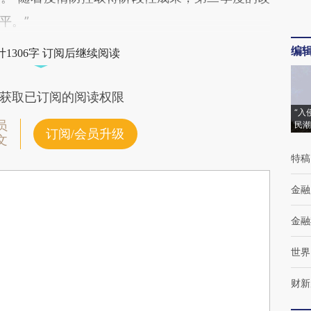
平。”
编
1306字 订阅后继续阅读
获取已订阅的阅读权限
“入
员
民潮
订阅/会员升级
文
特稿
金融
金融
世界
财新