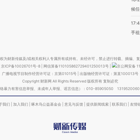
候任
17:
手祖
权为财新传媒及/或相关权利人专属所有或持有。未经许可，禁止进行转载、摘编、
京ICP备10026701号-8
|
网信算备110105862729401250013号
|
京公网安备 11
广播电视节目制作经营许可证：京第01015号
|
出版物经营许可证：第直100013号
Copyright 财新网 All Rights Reserved 版权所有 复制必究
害信息举报、未成年人举报、谣言信息）：010-85905050 13195200605 举报邮
于我们
|
加入我们
|
啄木鸟公益基金会
|
意见与反馈
|
提供新闻线索
|
联系我们
|
友情