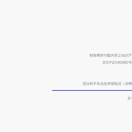
财新网所刊载内容之知识产
京ICP证090880号
违法和不良信息举报电话（涉网络暴力有
关