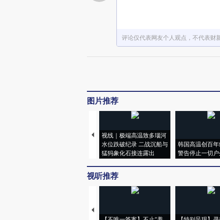
评论仅代表网友个人观点，不代表财
图片推荐
视线｜极端高温致多瑙河
水位跌破纪录 二战沉船与
韩国高温创百年
猛犸象化石接连露出
警告停止一切户
视听推荐
【不唯一答案】不止“养
【特别呈现】寻