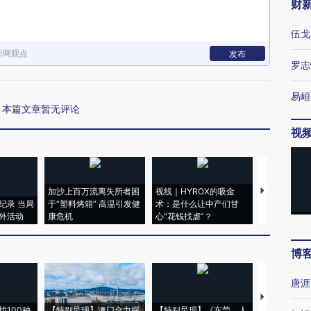
财
伍戈
新网观点
发布
罗志
易峘
本篇文章暂无评论
视
加沙上百万流离失所者困
视线｜HYROX的吸金
马航飞行员
纪录 当局
于“塑料烤箱” 高温引发健
术：是什么让中产们甘
粒摇头丸 尿
外活动
康危机
心“花钱找虐”？
毒品
博
唐涯
【推广】走
找100种
【特别呈现】澳门全力探
【特别呈现】《东莞，人
会，让数智科