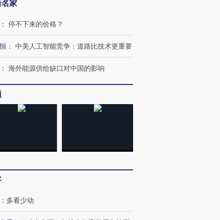
新名家
：
停不下来的价格？
恒
：
中美人工智能竞争：道路比技术更重要
：
海外能源供给缺口对中国的影响
频
跨国走私7万
视线｜被称为“蟑螂”的印
视线｜“入侵”还是“人道危
检体内含3种
度Z世代 用街头抗争将教
机”？难民潮撕裂西班牙
秘鲁纳斯
育部长拱下台
飞地休达
13人遇难
客
：
多看少动
进第四届链博
【商旅对话】华住集团
技“链”接产
【特别呈现】寻找100种
CFO：不靠规模取胜，华
【特别呈