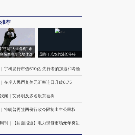
辑推荐
侵”还是“人道危机” 难
撕裂西班牙飞地休达
显影｜瓜农的漫长等待
｜
宇树发行市值610亿 先行者的加速和考验
｜
在岸人民币兑美元汇率连日升破6.75
我闻
｜
艾路明及多名股东被拘
｜
特朗普再签两份行政令限制出生公民权
周刊
｜
【封面报道】电力现货市场元年突进