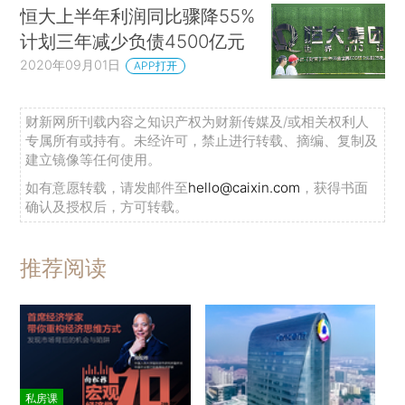
恒大上半年利润同比骤降55%
计划三年减少负债4500亿元
2020年09月01日
APP打开
财新网所刊载内容之知识产权为财新传媒及/或相关权利人
专属所有或持有。未经许可，禁止进行转载、摘编、复制及
建立镜像等任何使用。
如有意愿转载，请发邮件至
hello@caixin.com
，获得书面
确认及授权后，方可转载。
推荐阅读
私房课