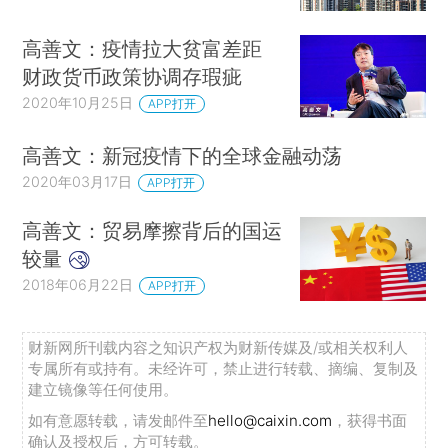
高善文：疫情拉大贫富差距
财政货币政策协调存瑕疵
2020年10月25日
APP打开
高善文：新冠疫情下的全球金融动荡
2020年03月17日
APP打开
高善文：贸易摩擦背后的国运
较量
2018年06月22日
APP打开
财新网所刊载内容之知识产权为财新传媒及/或相关权利人
专属所有或持有。未经许可，禁止进行转载、摘编、复制及
建立镜像等任何使用。
如有意愿转载，请发邮件至
hello@caixin.com
，获得书面
确认及授权后，方可转载。