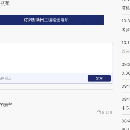
值瓶颈
济机
订阅财新网主编精选电邮
10:
考验
10:1
回三
09:
0.3
新网观点
发布
09:
09:
的损害
中东
5
·
回复
08:
埃及