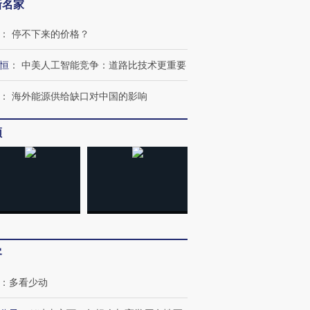
新名家
：
停不下来的价格？
恒
：
中美人工智能竞争：道路比技术更重要
：
海外能源供给缺口对中国的影响
频
客
：
多看少动