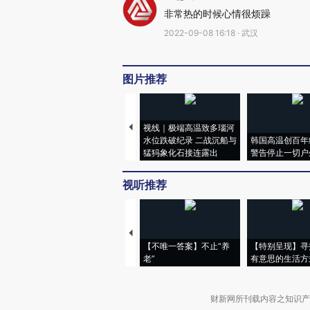
非常热的时候心情很烦躁
2022-09-08 16:18 · 武汉
图片推荐
视线｜极端高温致多瑙河
水位跌破纪录 二战沉船与
韩国高温创百年
猛犸象化石接连露出
警告停止一切户
视听推荐
【不唯一答案】不止“养
【特别呈现】寻
老”
有意思的生活方
财新网所刊载内容之知识产