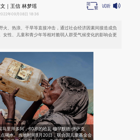
文｜王信 林梦瑶
试听
2022年09月08日 18:36
野火、热浪、干旱等直接冲击，通过社会经济因素间接造成负
。女性、儿童和青少年等相对脆弱人群受气候变化的影响会更
，索马里拜多阿，60岁的哈瓦·穆罕默德·伊萨克
水点喝水。当地时间8月20日，联合国儿童基金会