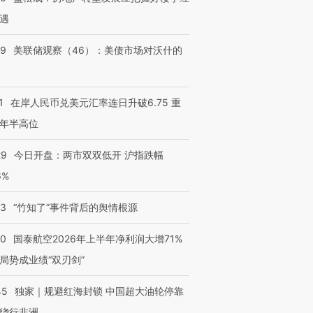
遇
39
美联储观察（46）：美债市场对沃什的
1
在岸人民币兑美元汇率连日升破6.75 重
年半高位
29
今日开盘：两市双双低开 沪指跌幅
6%
13
“竹知了”事件背后的舆情根源
10
国泰航空2026年上半年净利润大增71%
局势成业绩“双刃剑”
45
独家｜规避红海封锁 中国超大油轮停靠
绕行非洲