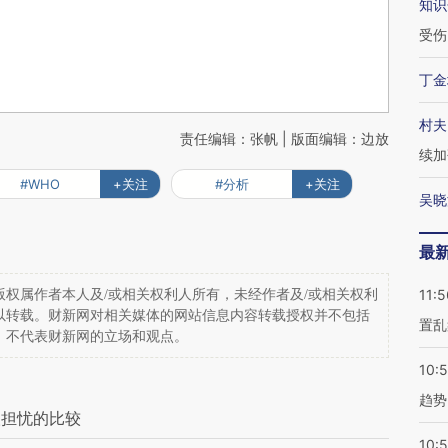
知识
受伤
丁金
村夫
责任编辑：张帆 | 版面编辑：边放
续加
#WHO
+关注
#分析
+关注
吴晓
最
11:5
权属作者本人及/或相关权利人所有，未经作者及/或相关权利
以转载。财新网对相关媒体的网站信息内容转载授权并不包括
置乱
，不代表财新网的立场和观点。
10:
趋势
人担忧的比较
10: