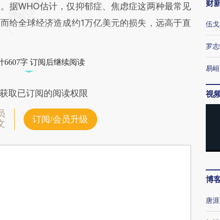
财
。据WHO估计，仅抑郁症、焦虑症这两种最常见
而给全球经济造成约1万亿美元的损失，远高于直
伍戈
罗志
6607字 订阅后继续阅读
易峘
获取已订阅的阅读权限
视
员
订阅/会员升级
文
博
唐涯