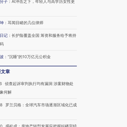
分子
：
AI冲击之下，年轻人与高学历女性更
坤
：
耳闻目睹的几位律师
日记
：
长护险覆盖全国 筹资和服务给予将持
码
波
：
“沉睡”的10万亿元公积金
新文章
6
侦查起诉审判执行均有漏洞 涉案财物处
象何解
58
罗兰贝格：全球汽车市场逐渐区域化已成
50
盛松成：房地产转型发展应把握好楼宇经