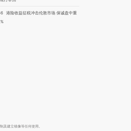
36
港险收益征税冲击伦敦市场 保诚盘中重
3%
跨国走私7万
视线｜HY
检体内含3种
泽连斯基密集出访美英 索
秘鲁纳斯卡观光飞机坠毁
术：是什
要防空导弹“救急”
13人遇难
心“花钱找
进第四届链博
【商旅对话】华住集团
技“链”接产
【特别呈现】寻找100种
CFO：不靠规模取胜，华
【特别呈
有意思的生活方式·第三对
住三大增长引擎是什么？
有意思的
复制及建立镜像等任何使用。