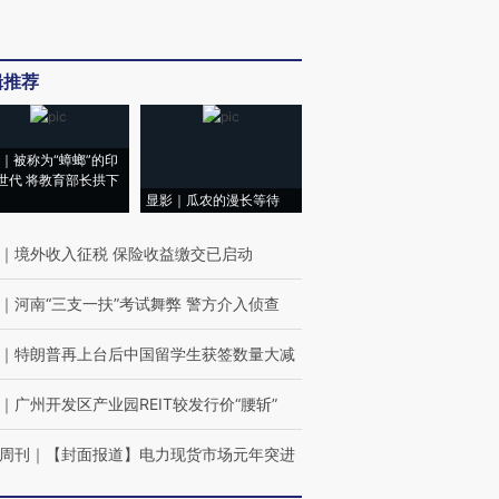
辑推荐
｜被称为“蟑螂”的印
世代 将教育部长拱下
显影｜瓜农的漫长等待
｜
境外收入征税 保险收益缴交已启动
｜
河南“三支一扶”考试舞弊 警方介入侦查
｜
特朗普再上台后中国留学生获签数量大减
｜
广州开发区产业园REIT较发行价“腰斩”
周刊
｜
【封面报道】电力现货市场元年突进