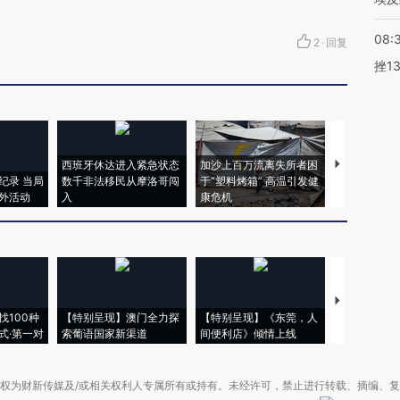
08:
2
·
回复
挫1
西班牙休达进入紧急状态
加沙上百万流离失所者困
马航飞行员
纪录 当局
数千非法移民从摩洛哥闯
于“塑料烤箱” 高温引发健
粒摇头丸 尿
外活动
入
康危机
毒品
【推广】走
找100种
【特别呈现】澳门全力探
【特别呈现】《东莞，人
会，让数智科
式·第一对
索葡语国家新渠道
间便利店》倾情上线
业
权为财新传媒及/或相关权利人专属所有或持有。未经许可，禁止进行转载、摘编、