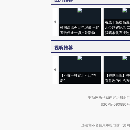
视线｜极端高温
韩国高温创百年纪录 当局
水位跌破纪录 
警告停止一切户外活动
猛犸象化石接连
视听推荐
【不唯一答案】不止“养
【特别呈现】寻
老”
有意思的生活方
财新网所刊载内容之知识产
京ICP证090880号
违法和不良信息举报电话（涉网络暴力有