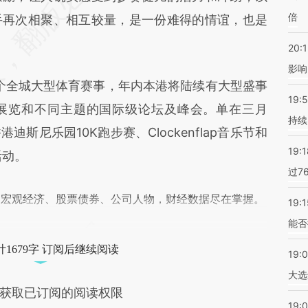
倍
差。不代表财新观点和立场。推荐点击链接阅读原
手再次相聚、相互较量，是一份难得的情谊，也是
20:1
影响
个全城大型体育赛事，年内本港将陆续有大型盛事
19:5
展览和不同主题的国际级论坛及峰会。单在三月
持续
斯尼乐园10K跑步赛、Clockenflap音乐节和
19:1
活动。
过7
阅宏观经济、股票债券、公司人物，财经数据尽在掌握。
19:1
能否
1679字 订阅后继续阅读
19:
大选
获取已订阅的阅读权限
19:0