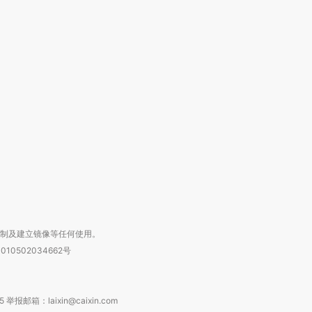
跨国走私7万
视线｜被称为“蟑螂”的印
视线｜“入侵”还是“人道危
检体内含3种
度Z世代 用街头抗争将教
机”？难民潮撕裂西班牙
秘鲁纳斯
育部长拱下台
飞地休达
13人遇难
进第四届链博
【商旅对话】华住集团
技“链”接产
【特别呈现】寻找100种
CFO：不靠规模取胜，华
【特别呈
有意思的生活方式·第三对
住三大增长引擎是什么？
有意思的
复制及建立镜像等任何使用。
010502034662号
箱：laixin@caixin.com