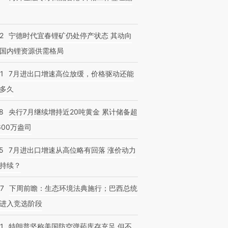
2
宁德时代宜春锂矿仍处停产状态 其动向
国内锂资源供需格局
1
7月进出口增速高位放缓，价格驱动还能
多久
8
央行7月继续增持近20吨黄金 累计储备超
600万盎司
5
7月进出口增速从高位略有回落 涨价动力
持续？
07
下周前瞻：生态环境法典施行；巴西总统
进入竞选阶段
1
特朗普坚称美国防空弹药库存充足 但不