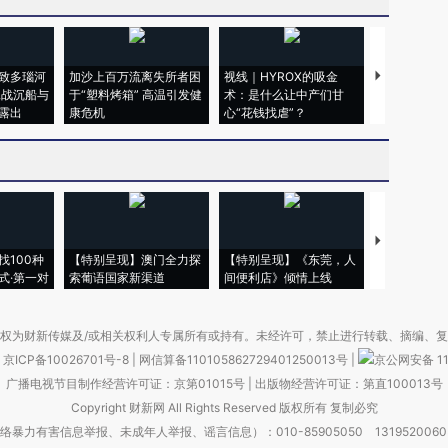
致多瑙河
加沙上百万流离失所者困
视线｜HYROX的吸金
马航飞行员
二战沉船与
于“塑料烤箱” 高温引发健
术：是什么让中产们甘
粒摇头丸 尿
露出
康危机
心“花钱找虐”？
毒品
【推广】走
找100种
【特别呈现】澳门全力探
【特别呈现】《东莞，人
会，让数智科
式·第一对
索葡语国家新渠道
间便利店》倾情上线
业
权为财新传媒及/或相关权利人专属所有或持有。未经许可，禁止进行转载、摘编、
京ICP备10026701号-8
|
网信算备110105862729401250013号
|
京公网安备 11
广播电视节目制作经营许可证：京第01015号
|
出版物经营许可证：第直100013号
Copyright 财新网 All Rights Reserved 版权所有 复制必究
害信息举报、未成年人举报、谣言信息）：010-85905050 13195200605 举报邮