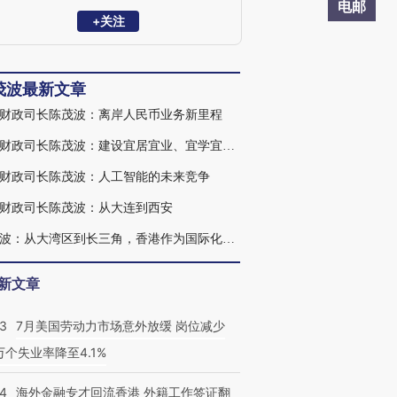
任主席。加入政府前，曾担任多项公职，
电邮
包括立法会议员、法律援助服务局主席、
+关注
西九文化区管理局董事局成员、策略发展
委员会非官方委员和香港中文大学校董会
成员。
茂波最新文章
财政司长陈茂波：离岸人民币业务新里程
香港财政司长陈茂波：建设宜居宜业、宜学宜游国际大都会
财政司长陈茂波：人工智能的未来竞争
财政司长陈茂波：从大连到西安
陈茂波：从大湾区到长三角，香港作为国际化支撑点的双向价值
新文章
43
7月美国劳动力市场意外放缓 岗位减少
3万个失业率降至4.1%
14
海外金融专才回流香港 外籍工作签证翻